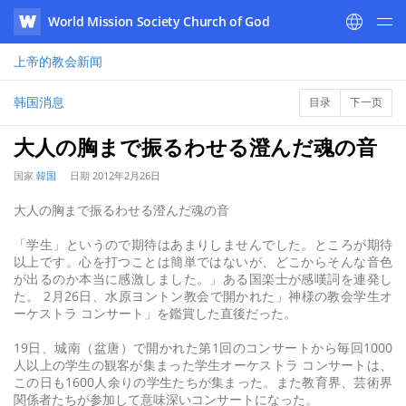
World Mission Society Church of God
WATV
上帝的教会
新闻
韩国消息
目录
下一页
大人の胸まで振るわせる澄んだ魂の音
国家
韓国
日期
2012年2月26日
大人の胸まで振るわせる澄んだ魂の音
「学生」というので期待はあまりしませんでした。ところが期待
以上です。心を打つことは簡単ではないが、どこからそんな音色
が出るのか本当に感激しました。」ある国楽士が感嘆詞を連発し
た。 2月26日、水原ヨントン教会で開かれた」神様の教会学生オ
ーケストラ コンサート」を鑑賞した直後だった。
19日、城南（盆唐）で開かれた第1回のコンサートから毎回1000
人以上の学生の観客が集まった学生オーケストラ コンサートは、
この日も1600人余りの学生たちが集まった。また教育界、芸術界
関係者たちが参加して意味深いコンサートになった。