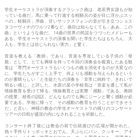
学生オーケストラが演奏するクラシック曲は、老若男女誰もが知
っている曲だ。馬に乗って行進する軽騎兵の姿が目に浮かぶスッ
ペの」軽騎兵」序曲、甘いサックスフォンの音が引き立つショス
タコーヴィチのワルツ2番など、曲目は知らなくても」ああ、この
曲」というような曲だ。 14曲の世界の民謡をつづったメドレーも
ある。学生オーケストラの演奏を聞いた学生たちはもちろん、大
人も」学生とは信じられない実力」と驚く。
音楽を教える「教師」であり、音楽を専攻している子供の「母
親」として、とても興味を持って今回の演奏会を鑑賞したある観
客は「専門オーケストラもいくつもの曲を消化するのが大変なの
に、学生たちがすごく上手で、何よりも感動を与えられるという
のが素晴らしい「と生徒たちの演奏を「非常に純粋で、きれいで
明るい感じ」と評した。水原の某小学校長は「音楽を通して私が
情操教育を受けて帰る。情操教育とは実際「感動」である。教師
の授業、校長の訓話、どんなものでも胸にジーンと響く感動が必
要である。学校に帰って、その感動の教育を行うことができそう
だ」と言い、神様の教会の学生オーケストラの残りのコンサート
ツアーの日程が盛況の内になされることを祈願した。
コンサート終了後には教会の前で伝統遊びの広場が開かれた。
熱々手作りトッポッキとおでん、天ぷらにパン、クッキー、アイ