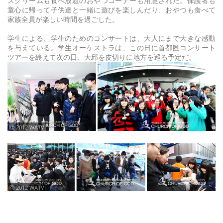
スクリームも食べ放題のおやつコーナーも用意された。保護者も
童心に帰って子供達と一緒に遊びを楽しんだり、おやつも食べて
家族全員が楽しい時間を過ごした。
学生による、学生のためのコンサートは、大人にまで大きな感動
を与えている。学生オーケストラは、この日に首都圏コンサート
ツアーを終えて次の日、大邱を皮切りに地方を巡る予定だ。
ⓒ 2012 WATV
ⓒ 2012 WATV