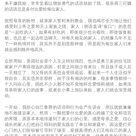
来不嫌我烦，常常笑着以增加勇气的话语鼓励了我，母亲再三叮嘱
的话语总是多付出爱给每位家人。
按照母亲的吩咐，就算家人暂时来到教会，我也竭尽全力地让他们
感受到上帝之爱和天上家族之情。家人（韩语直译“食口”）的意思
是“一起吃的人”，如果有好吃的，即使很少也分着吃；即使饭食粗
粝，也总是一起边吃边聊天。对每天相见的家人，仍然像几年不见
了一样热情对待，其实并不是刻意那样做，而是因为每次家人们来
就会感到格外地高兴。
众所周知，美国社会里个人主义特别强烈。也许是奥兰多的住宅区
家家户户离得很远的原因，邻里之间很少有来往，而且孩子成人后
一旦独立了，与父母的关系也会变得疏远。看起来一个人生活似乎
很自在，其实也并非那样，由于没有倾诉的对象，很多事情都得一
个人闷在心里。因此不少人都不知不觉地怀念爱情和感情，如果洗
耳恭听家人们的故事，或者在小事上加以体贴，家人们就会深受感
动。
一开始，我担心自己鲁莽的话语和行为会产生误会，所以犹犹豫豫
地不敢接近家人。然而，一颗想要付出爱的真心跨越了文化和语言
的界限，原原本本地传递到了家人们的心里。感受母亲之爱、信心
成长的家人们把自己得到的爱实践在了单位和家庭中。因这爱打开
心门的人们纷纷被引导到了锡安，迎接真理的人们又给自己的家人
传话语，原本疏远的家庭关系也得到了恢复。就像母亲的话语一