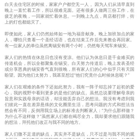
白天去住宅区的时候，家家户户都空无一人 。因为人们从清早直到
晚上一直忙着工作，所以很难见面。还有很多人做两三份工作，在
疲乏的夜晚，一回家就忙着休息。一到晚上九点，商店都打烊，街
上的灯也都熄灭了。
即便如此，家人们仍然始终如一地为福音献身。晚上加班加点的家
人，哪怕只查看一个圣经话语，也在结束工作后先来教会再回家。
有一位家人的单位虽然离锡安有两个小时，仍然每天驾车来锡安。
家人们的热情在休息日也没有变凉。他们认为休息日是千金难买的
传道机会，所以全都聚集在锡安。白天努力传道后，晚上发表圣经
或分享恩典的锡安香气直到很晚，所有家人们的心中似乎只有天国
盼望。因为他们太努力，我甚至想过“他们究竟什么时候休息呢？”
家人们在艰难的条件下还如此努力，我有一阵子却忘掉了起初的爱
心，我的视野中看到更多的是他们的缺点。虽然总说要理解母亲的
旨意和实践母亲的话语，却没能丢弃自己的想法。我没有考虑到我
们彼此一直在差异悬殊的文化圈里生活，思考问题的方式和想法当
然会有不同，反倒用我立场上的标准去判断家人：“为什么那样做？
为什么不这样做？”虽然家人们都在竭尽全力，我却要求他们跟随我
的想法，拜托他们改正与我不同的地方。
家人们微不足道的缺点，其实并不是缺点，只不过是与我不同的观