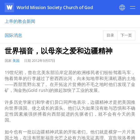
World Mission Society Church of God
WATV
上帝的教会
新闻
国际消息
目录
下一页
世界福音，以母亲之爱和边疆精神
国家
美国
日期
2012年9月07日
19世纪初，曾在北美东部沿岸定居的欧洲移民者们纷纷驾着马车，
拖着简单的行李越过了密西西比河，向未知地带和充满机遇的土地
——西部荒野出发了。在开拓这片贫瘠的不毛之地时他们发现了金
矿，淘金热(Gold rush)的掀起加快了工业的发展。
许多历史学家们和学者们异口同声地表示，边疆精神才是把美国推
向世界强国、使之成长的源头。他们认为如果没有敢与恐惧和不确
定性因素顽强拼搏着向西部挺进的先驱者们，就不会有今天的美
国。
如今也有一批以边疆精神武装的开拓者们。他们就是横穿一片片美
国土地，在没有照射福音光芒之处有力地见证真理、宣告埃洛希姆