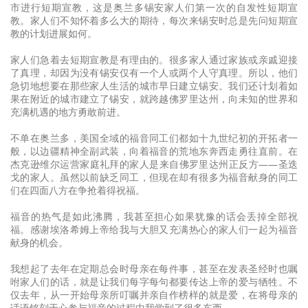
市进行短期宣教，这是奥兰多锡安家人们第一次的自发性短期宣
教。家人们不知怀着多么大的期待，每次来锡安时总是先问短期宣
教的计划进展如何。
家人们急着去短期宣教是有理由的。很多家人通过家族或亲戚迎接
了真理，却因为没有锡安仅有一个人或两个人守真理。所以，他们
急切地想要在那些家人生活的城市早日建立锡安。我们还计划着如
果在附近的城市建立了锡安，就跨越佛罗里达州，向未知的世界和
充满机遇的地方勇敢前进。
不单在奥兰多，美国全域的福音同工们都如十九世纪初的开拓者一
般，以边疆精神全副武装，向着福音的荒地东奔西走勇往直前。在
杰克逊维尔运营家庭礼拜的家人是来自佛罗里达州正反方——圣迭
戈的家人。虽然以前缺乏同工，但现在却有很多为福音献身的同工
们在四面八方在争抢着得祝福。
福音的热气是如此沸腾，我甚至担心如果犹豫的话会丢掉全部祝
福。感谢埃洛希姆上帝给我与大胆又充满热心的家人们一起为福音
献身的机会。
我想起了去年在定期总会时母亲在每件事，甚至在发表圣经时也嘱
咐家人们的话，就是让我们每字每句都要传达上帝的爱与牺牲。不
仅去年，从一开始母亲所叮嘱并亲自作榜样的就是爱，在将母亲的
话语铭刻于心参与福音的过程中我学到了很多东西。