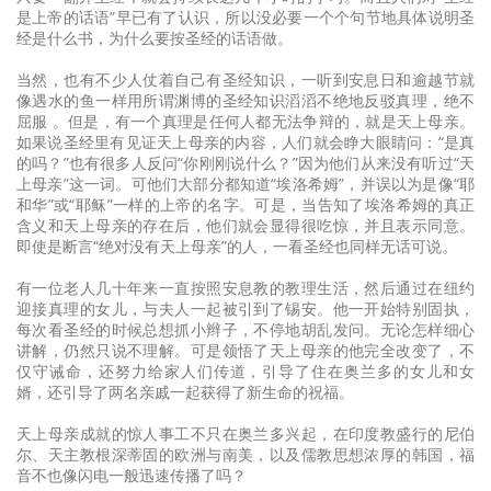
是上帝的话语”早已有了认识，所以没必要一个个句节地具体说明圣
经是什么书，为什么要按圣经的话语做。
当然，也有不少人仗着自己有圣经知识，一听到安息日和逾越节就
像遇水的鱼一样用所谓渊博的圣经知识滔滔不绝地反驳真理，绝不
屈服 。但是，有一个真理是任何人都无法争辩的，就是天上母亲。
如果说圣经里有见证天上母亲的内容，人们就会睁大眼睛问：“是真
的吗？”也有很多人反问“你刚刚说什么？”因为他们从来没有听过“天
上母亲”这一词。可他们大部分都知道“埃洛希姆”，并误以为是像“耶
和华”或“耶稣”一样的上帝的名字。可是，当告知了埃洛希姆的真正
含义和天上母亲的存在后，他们就会显得很吃惊，并且表示同意。
即使是断言“绝对没有天上母亲”的人，一看圣经也同样无话可说。
有一位老人几十年来一直按照安息教的教理生活，然后通过在纽约
迎接真理的女儿，与夫人一起被引到了锡安。他一开始特别固执，
每次看圣经的时候总想抓小辫子，不停地胡乱发问。无论怎样细心
讲解，仍然只说不理解。可是领悟了天上母亲的他完全改变了，不
仅守诫命，还努力给家人们传道，引导了住在奥兰多的女儿和女
婿，还引导了两名亲戚一起获得了新生命的祝福。
天上母亲成就的惊人事工不只在奥兰多兴起，在印度教盛行的尼伯
尔、天主教根深蒂固的欧洲与南美，以及儒教思想浓厚的韩国，福
音不也像闪电一般迅速传播了吗？