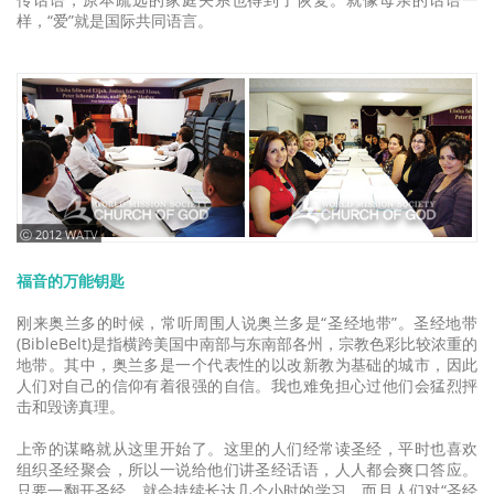
样，“爱”就是国际共同语言。
ⓒ 2012 WATV
福音的万能钥匙
刚来奥兰多的时候，常听周围人说奥兰多是“圣经地带”。圣经地带
(BibleBelt)是指横跨美国中南部与东南部各州，宗教色彩比较浓重的
地带。其中，奥兰多是一个代表性的以改新教为基础的城市，因此
人们对自己的信仰有着很强的自信。我也难免担心过他们会猛烈抨
击和毁谤真理。
上帝的谋略就从这里开始了。这里的人们经常读圣经，平时也喜欢
组织圣经聚会，所以一说给他们讲圣经话语，人人都会爽口答应。
只要一翻开圣经，就会持续长达几个小时的学习。而且人们对“圣经