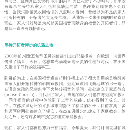
点而已。直到真正发现我“眼中的梁木”为止花费了不少时间，如果没
有母亲的等待和家人们包容我缺点的爱，也许我到现在也不会领
悟。当我消除偏见收回错误的尺度时才看到，曾经以为不足的家人
们所怀有的，开拓者的大无畏气概。 从我第一次来美国的时候直到
现在，家人们始终是为兴起美国福音而献身的福音的开拓者们，只
是我一直没有领悟而已。
等待开拓者脚步的机遇之地
2000年前,领受五旬节圣灵的使徒们走出耶路撒冷，向欧洲、向世界
传播了福音。今日，这恩降充满地春雨圣灵的住棚节时代，在美国
又重演了同样的祝福事工。
到目前为止，在美国福音迅速得到传播上起了很大作用的是唤醒美
国家人们开拓精神的韩国宣教团。短期宣教团飞向地球的另一端，
在语言生疏的恶劣条件下火热传福音的期间，处处建立了家庭教会
(house-Church)，并找回了家人。当地的家人们也在与短期宣教团
一同作福音的过程中体验到了上帝的权能，信心得到了成长。其
中，在佛罗里达州的许多城市都撒下了福音的种子，目前在奥兰多
和迈阿密两处都建立了锡安，在杰克逊维尔也建立了家庭教会。除
此之外，还有许多城市预定将建立家庭教会。
现在，家人们都自愿努力开拓福音。今年夏天，我们计划去坦帕城