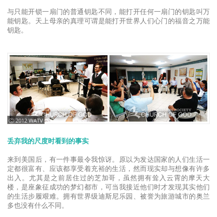
与只能开锁一扇门的普通钥匙不同，能打开任何一扇门的钥匙叫万
能钥匙。天上母亲的真理可谓是能打开世界人们心门的福音之万能
钥匙。
ⓒ 2012 WATV
丢弃我的尺度时看到的事实
来到美国后，有一件事最令我惊讶。原以为发达国家的人们生活一
定都很富有、应该都享受着充裕的生活，然而现实却与想像有许多
出入。尤其是之前居住过的芝加哥，虽然拥有耸入云霄的摩天大
楼，是座象征成功的梦幻都市，可当我接近他们时才发现其实他们
的生活步履艰难。拥有世界级迪斯尼乐园、被誉为旅游城市的奥兰
多也没有什么不同。