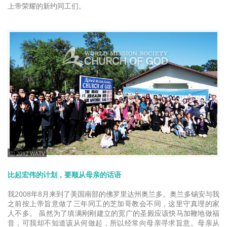
上帝荣耀的新约同工们。
ⓒ 2012 WATV
比起宏伟的计划，要顺从母亲的话语
我2008年8月来到了美国南部的佛罗里达州奥兰多。奥兰多锡安与我
之前按上帝旨意做了三年同工的芝加哥教会不同，这里守真理的家
人不多。 虽然为了填满刚刚建立的宽广的圣殿应该快马加鞭地做福
音，可我却不知道该从何做起，所以经常向母亲寻求旨意。母亲从