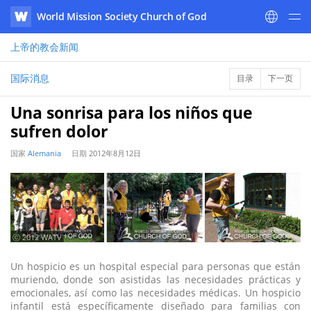
World Mission Society Church of God
WATV
上帝的教会
新闻
国际消息
目录
下一页
Una sonrisa para los niños que
sufren dolor
国家
Alemania
日期
2012年8月12日
ⓒ 2012 WATV
Un hospicio es un hospital especial para personas que están
muriendo, donde son asistidas las necesidades prácticas y
emocionales, así como las necesidades médicas. Un hospicio
infantil está específicamente diseñado para familias con