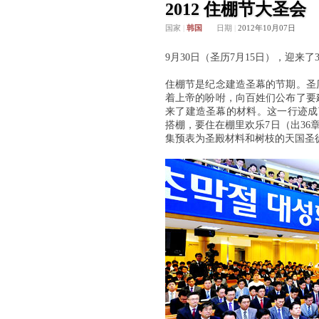
2012 住棚节大圣会
国家
|
韩国
日期
|
2012年10月07日
9月30日（圣历7月15日），迎来
住棚节是纪念建造圣幕的节期。圣
着上帝的吩咐，向百姓们公布了要
来了建造圣幕的材料。这一行迹成
搭棚，要住在棚里欢乐7日（出36章1
集预表为圣殿材料和树枝的天国圣徒们