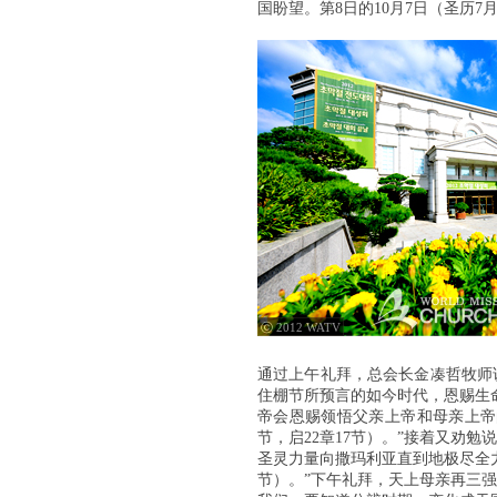
国盼望。第8日的10月7日（圣历
ⓒ 2012 WATV
通过上午礼拜，总会长金凑哲牧师
住棚节所预言的如今时代，恩赐生
帝会恩赐领悟父亲上帝和母亲上帝的
节，启22章17节）。”接着又劝
圣灵力量向撒玛利亚直到地极尽全力
节）。”下午礼拜，天上母亲再三