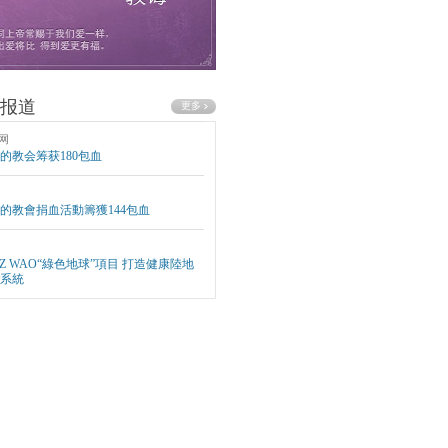
报道
网
的教会筹获180包血
的教會捐血活動籌獲144包血
EZ WAO“綠色地球”項目 打造健康陸地
系統