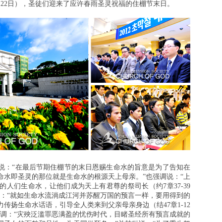
7月22日），圣徒们迎来了应许春雨圣灵祝福的住棚节末日。
说：“在最后节期住棚节的末日恩赐生命水的旨意是为了告知在
命水即圣灵的那位就是生命水的根源天上母亲。”也强调说：“上
人们生命水，让他们成为天上有君尊的祭司长（约7章37-39
勉说：“就如生命水流淌成江河并苏醒万国的预言一样，要用得到的
传扬生命水话语，引导全人类来到父亲母亲身边（结47章1-12
强调：“灾殃泛滥罪恶满盈的忧伤时代，目睹圣经所有预言成就的