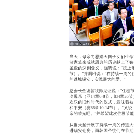
ⓒ 2012 WATV
当天，母亲向恩赐天国子女们生命
散家族来成就恩典的历史献上了祷
圣殿的深刻含义，强调说：“按上帝
节）。”并嘱咐说：“在持续一周
的逃城锡安，实践最大的爱。”
总会长金凑哲牧师见证说：“住棚
冷母亲（亚14章6-8节，加4章2
欢乐的旧约时代的仪式，意味着被
和平安（赛66章10-14节）。
亲的荣光吧。”并希望此次住棚节
从当天起开展了持续一周的传道大
进锡安仓房，而韩国圣徒们在节期