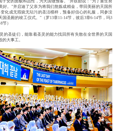
国子女的面貌和品性，为天国做预备。”并鼓励说：“为了重生努
美好。”并启迪了父亲为将我们熬炼成精金，带回美丽的天国所
日变化成无瑕疵无玷污的圣洁模样，预备好信心的礼服，同参没
殿的竣工仪式。”（罗13章11-14节，彼后3章6-14节，玛3
-8节）
灵的圣徒们，能靠着圣灵的能力找回所有失散在全世界的天国
殿的大事工。