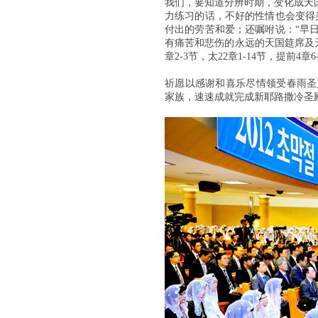
我们，要知道分辨时期，变化成天
力练习的话，不好的性情也会变得
付出的劳苦和爱；还嘱咐说：“早
有痛苦和悲伤的永远的天国筵席及天国圣
章2-3节，太22章1-14节，提前4章6
祈愿以感谢和喜乐尽情领受春雨圣
家族，速速成就完成新耶路撒冷圣