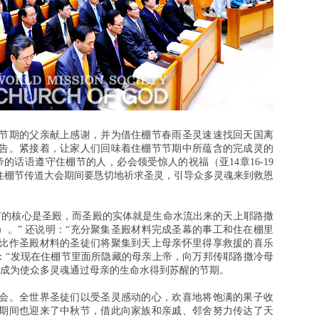
节期的父亲献上感谢，并为借住棚节春雨圣灵速速找回天国离
告。紧接着，让家人们回味着住棚节节期中所蕴含的完成灵的
的话语遵守住棚节的人，必会领受惊人的祝福（亚14章16-19
的住棚节传道大会期间要恳切地祈求圣灵，引导众多灵魂来到救恩
节的核心是圣殿，而圣殿的实体就是生命水流出来的天上耶路撒
6节）。” 还说明：“充分聚集圣殿材料完成圣幕的事工和住在棚里
比作圣殿材料的圣徒们将聚集到天上母亲怀里得享救援的喜乐
”又说：“发现在住棚节里面所隐藏的母亲上帝，向万邦传耶路撒冷母
能成为使众多灵魂通过母亲的生命水得到苏醒的节期。
会。全世界圣徒们以受圣灵感动的心，欢喜地将饱满的果子收
期间也迎来了中秋节，借此向家族和亲戚、邻舍努力传达了天