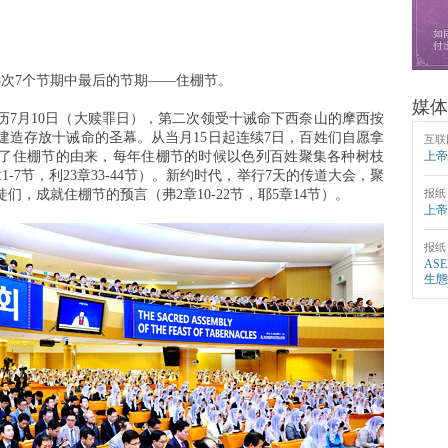
了3次7个节期中最后的节期——住棚节。
媒体
历7月10日（大赎罪日），第二次领受十诫命下西奈山的摩西按
建造存放十诫命的圣幕。从当月15日起连续7日，百姓们自愿拿
互联
了住棚节的由来，每年住棚节的时候以色列百姓聚集各种树枝
上帝
-7节，利23章33-44节）。新约时代，举行7天的传道大会，聚
，成就住棚节的预言（弗2章10-22节，耶5章14节）。
报纸
上帝
报纸
AS
生態