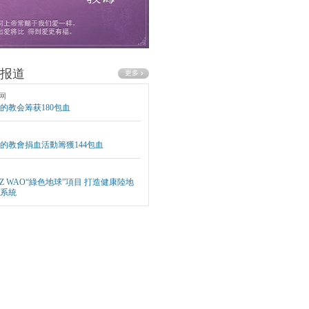
报道
网
的教会筹获180包血
的教會捐血活動籌獲144包血
EZ WAO“綠色地球”項目 打造健康陸地
系統