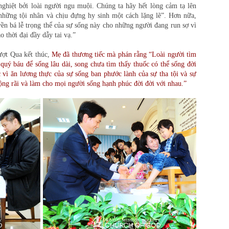
nghiệt bởi loài người ngu muội. Chúng ta hãy hết lòng cảm tạ lên
hững tội nhân và chịu đựng hy sinh một cách lặng lẽ”. Hơn nữa,
n bá lễ trọng thể của sự sống này cho những người đang run sợ vì
 thời đại đầy dẫy tai vạ.”
ợt Qua kết thúc,
Mẹ đã thương tiếc mà phán rằng “Loài người tìm
 quý báu để sống lâu dài, song chưa tìm thấy thuốc có thể sống đời
vì ăn lương thực của sự sống ban phước lành của sự tha tội và sự
rộng rãi và làm cho mọi người sống hạnh phúc đời đời với nhau.”