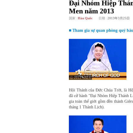
Đại Nhóm Hiệp Thán
Men năm 2013
国家
|
Hàn Quốc
日期
|
2013年3月25日
■ Tham gia sự quan phòng quý báu
ⓒ 2013 WATV
Hội Thánh của Đức Chúa Trời, là Hộ
đã cử hành “Đại Nhóm Hiệp Thánh Lễ
gia toàn thế giới gồm đền thánh Giêr
tháng 1 Thánh Lịch).