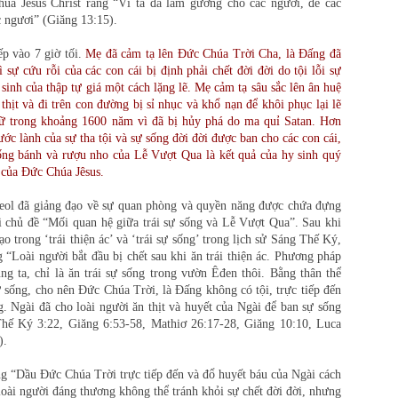
a Jêsus Christ rằng “Vì ta đã làm gương cho các ngươi, để các
 ngươi” (Giăng 13:15).
ếp vào 7 giờ tối.
Mẹ đã cảm tạ lên Đức Chúa Trời Cha, là Đấng đã
ì sự cứu rỗi của các con cái bị định phải chết đời đời do tội lỗi sự
inh của thập tự giá một cách lặng lẽ. Mẹ cảm tạ sâu sắc lên ân huệ
thịt và đi trên con đường bị sỉ nhục và khổ nạn để khôi phục lại lẽ
ữ trong khoảng 1600 năm vì đã bị hủy phá do ma quỉ Satan. Hơn
ước lành của sự tha tội và sự sống đời đời được ban cho các con cái,
ống bánh và rượu nho của Lễ Vượt Qua là kết quả của hy sinh quý
t của Đức Chúa Jêsus.
ol đã giảng đạo về sự quan phòng và quyền năng được chứa đựng
 chủ đề “Mối quan hệ giữa trái sự sống và Lễ Vượt Qua”. Sau khi
trong ‘trái thiện ác’ và ‘trái sự sống’ trong lịch sử Sáng Thế Ký,
 “Loài người bắt đầu bị chết sau khi ăn trái thiện ác. Phương pháp
ng ta, chỉ là ăn trái sự sống trong vườn Êđen thôi. Bằng thân thể
ự sống, cho nên Đức Chúa Trời, là Đấng không có tội, trực tiếp đến
ống. Ngài đã cho loài người ăn thịt và huyết của Ngài để ban sự sống
hế Ký 3:22, Giăng 6:53-58, Mathiơ 26:17-28, Giăng 10:10, Luca
).
g “Dầu Đức Chúa Trời trực tiếp đến và đổ huyết báu của Ngài cách
loài người đáng thương không thể tránh khỏi sự chết đời đời, nhưng