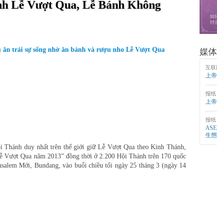
h Lễ Vượt Qua, Lễ Bánh Không
 ăn trái sự sống nhờ ăn bánh và rượu nho Lễ Vượt Qua
媒体
互联
上帝
报纸
上帝
报纸
AS
生態
i Thánh duy nhất trên thế giới giữ Lễ Vượt Qua theo Kinh Thánh,
 Vượt Qua năm 2013” đồng thời ở 2.200 Hội Thánh trên 170 quốc
usalem Mới, Bundang, vào buổi chiều tối ngày 25 tháng 3 (ngày 14