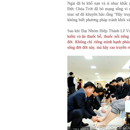
Ngài đã bị khổ nạn và sỉ nhục khắc 
Đức Chúa Trời đã bỏ mạng sống vì n
mục sư đã khuyên bảo rằng “Hãy truyề
không biết phương pháp tránh khỏi vào
Sau khi Đại Nhóm Hiệp Thánh Lễ Vư
kiếm và ăn thuốc bổ, thuốc nổi tiếng
đời. Không chỉ riêng mình hạnh phúc 
sống đời đời này, mà hãy rao truyền 
ⓒ 2013 WATV