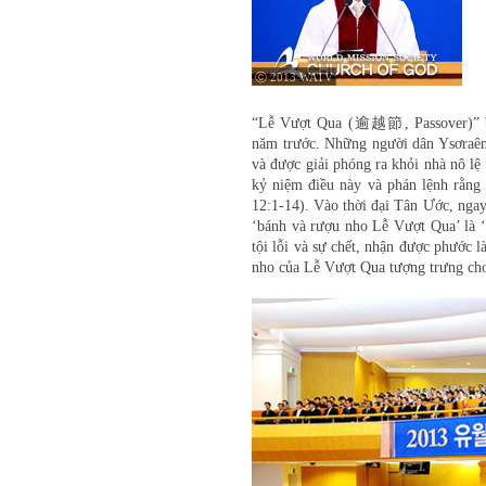
ⓒ 2013 WATV
“Lễ Vượt Qua (逾越節, Passover)” bắt
năm trước. Những người dân Ysơraên đ
và được giải phóng ra khỏi nhà nô l
kỷ niệm điều này và phán lệnh rằng 
12:1-14). Vào thời đại Tân Ước, ngay
‘bánh và rượu nho Lễ Vượt Qua’ là ‘t
tội lỗi và sự chết, nhận được phước 
nho của Lễ Vượt Qua tượng trưng cho 