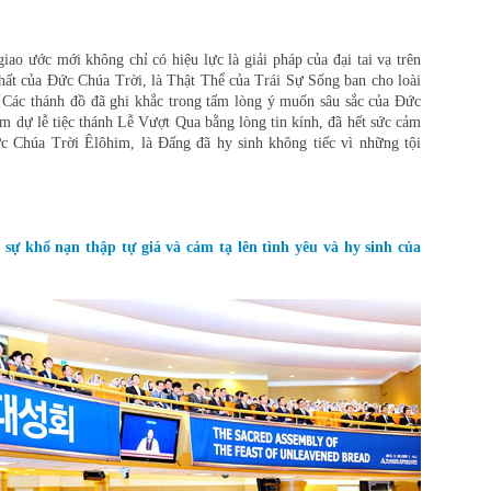
o ước mới không chỉ có hiệu lực là giải pháp của đại tai vạ trên
 nhất của Đức Chúa Trời, là Thật Thể của Trái Sự Sống ban cho loài
. Các thánh đồ đã ghi khắc trong tấm lòng ý muốn sâu sắc của Đức
am dự lễ tiệc thánh Lễ Vượt Qua bằng lòng tin kính, đã hết sức cảm
ức Chúa Trời Êlôhim, là Đấng đã hy sinh không tiếc vì những tội
ự khổ nạn thập tự giá và cảm tạ lên tình yêu và hy sinh của