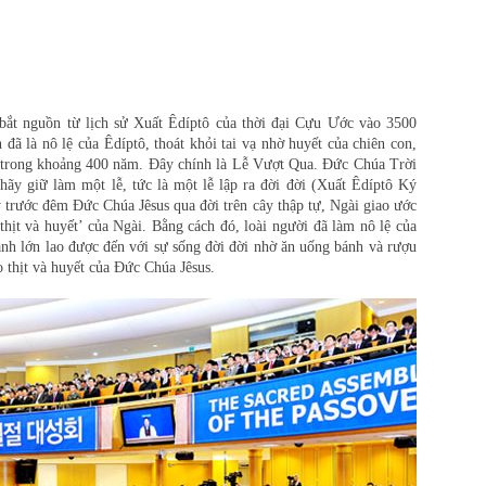
 nguồn từ lịch sử Xuất Êdíptô của thời đại Cựu Ước vào 3500
ã là nô lệ của Êdíptô, thoát khỏi tai vạ nhờ huyết của chiên con,
ệ trong khoảng 400 năm. Đây chính là Lễ Vượt Qua. Đức Chúa Trời
hãy giữ làm một lễ, tức là một lễ lập ra đời đời (Xuất Êdíptô Ký
 trước đêm Đức Chúa Jêsus qua đời trên cây thập tự, Ngài giao ước
hịt và huyết’ của Ngài. Bằng cách đó, loài người đã làm nô lệ của
lành lớn lao được đến với sự sống đời đời nhờ ăn uống bánh và rượu
thịt và huyết của Đức Chúa Jêsus.