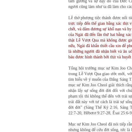
tấm gương và sự dạy dỗ của Đức Chú
ngươi cũng làm như ta đã làm cho các
Lễ thờ phượng tiệc thánh được nối ti
trực tiếp đến thế gian bằng xác thịt v
chết, và đảm đương sự khổ nạn và hy s
của Ngài đã đến lần thứ hai bằng xác 
thật Lễ Vượt Qua mà không được gi
nữa, Ngài đã khẩn thiết cầu xin để ph
là những người đã nhận biết và ăn u
báu được hình thành bởi thịt và huyế
Tổng hội trưởng mục sư Kim Joo Che
trong Lễ Vượt Qua giao ước mới, với
tìm hiểu về ý muốn của Đấng Sáng Tạo 
mục sư Kim Joo Cheol giải thích rằng
nhận lấy sự sống đời đời đối với chú
phạm tội thì không thể đến với trái s
trái đất này với tư cách là trái sự s
đời đời” (Sáng Thế Ký 2:16, Sáng T
22:7-20, Hêbơrơ 9:27-28, Êsai 25:6-9
Mục sư Kim Joo Cheol đã nói tiếp rằn
nhưng không để cứu đời sống, tức là 