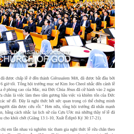
 được chấp lễ ở đền thánh Giêrusalem Mới, đã được bắt đầu bởi
 6 giờ tối. Tổng hội trưởng mục sư Kim Joo Cheol nhắc đến cảnh lễ
ua ở phòng cao của Mác, mà Đức Chúa Jêsus đã cử hành vào 2 ngàn
ửa chân là việc làm theo tấm gương hầu việc và khiêm tốn của Đức
 các sứ đồ. Đây là nghi thức hết sức quan trọng có thể chứng minh
người dân được cứu rỗi.” Hơn nữa, tổng hội trưởng đã nhấn mạnh
n, bằng cách nhắc lại lịch sử của Cựu Ước mà những thầy tế lễ đã
ầu cho khỏi chết (Giăng 13:1-10, Xuất Êdíptô Ký 30:17-21).
chị em lẫn nhau và nghiêm túc tham gia nghi thức lễ rửa chân theo