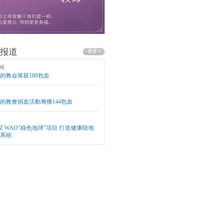
报道
网
的教会筹获180包血
的教會捐血活動籌獲144包血
EZ WAO“綠色地球”項目 打造健康陸地
系統