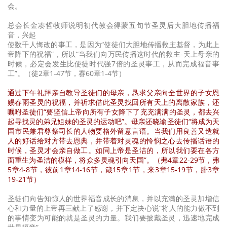
会。
总会长金凑哲牧师说明初代教会得蒙五旬节圣灵后大胆地传播福
音，兴起
使数千人悔改的事工，是因为“使徒们大胆地传播救主基督，为此上
帝降下的祝福”，所以“当我们向万民传播这时代的救主-天上母亲的
时候，必定会发生比使徒时代强7倍的圣灵事工，从而完成福音事
工”。（徒2章1-47节，赛60章1-4节）
通过下午礼拜亲自教导圣徒们的母亲，恳求父亲向全世界的子女恩
赐春雨圣灵的祝福，并祈求借此圣灵找回所有天上的离散家族，还
嘱咐圣徒们“要坚信上帝向所有子女降下了充充满满的圣灵，都去兴
起寻找灵的弟兄姐妹的圣灵的运动吧”。母亲还晓谕圣徒们“将成为天
国市民兼君尊祭司长的人物要格外留意言语。当我们用良善又造就
人的好话给对方带去恩典，并带着对灵魂的怜悯之心去传播话语的
时候，圣灵才会亲自做工。如同上帝是圣洁的，所以我们要在各方
面重生为圣洁的模样，将众多灵魂引向天国”。（弗4章22-29节，弗
5章4-8节，彼前1章14-16节，箴15章1节，来3章15-19节，腓3章
19-21节）
圣徒们向告知惊人的世界福音成长的消息，并以充满的圣灵加增信
心和力量的上帝再三献上了感谢，并下定决心说“将人的能力做不到
的事情变为可能的就是圣灵的力量。我们要披戴圣灵，迅速地完成