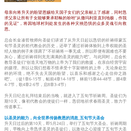
母亲向将升天的盼望恩赐给天国子女们的父亲献上了感谢，同时恳
求父亲让所有子女能够秉承耶稣的吩咐“从撒玛利亚直到地极，作我
的见证”，将因地球村到处发生的各种灾殃恐惧的众多灵魂引向救
恩。
总会长金凑哲牧师向圣徒们讲述了从升天日起以恳切的祈祷得蒙五
旬节圣灵的初代教会的历史，还举了通过祈祷体验到上帝权能的圣
经人物的例子来强调了“不祈祷将一事无成，所以即便有困难也不要
灰心，通过祈祷得到充充满满的圣灵的能力吧”。与此同时，总会长
教导圣徒们“创造天地万物的上帝为了我们的救援，在亲自经营宇宙
的摄理。所以让我们想着不惜承受十字架牺牲的上帝，无论身处怎
样的环境，绝不失去天国的盼望，以喜乐和感谢之心走信仰之路
吧”。（徒1章6-15节，帖前4章14-18节，林前15章44-48节，腓4章
4-7节，歌4章2-6节，启8章3-4节）
升天日纪念礼拜结束后的当晚，就进入了五旬节祈祷周。圣徒们为
期10天，像初代教会的使徒们一样，恳切地祈求春雨圣灵，致力于
传道事工。
以圣灵的能力，向全世界传扬救恩的消息_五旬节大圣会
升天日过后的第10天，即5月24日，举行了五旬节大圣会。祈祷周期
间，早晚向上帝恳求圣灵的圣徒们，以激动之心迎接了五旬节大圣