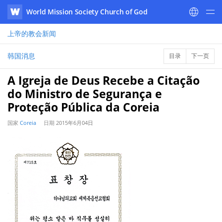
World Mission Society Church of God
WATV
上帝的教会
新闻
韩国消息
目录
下一页
A Igreja de Deus Recebe a Citação
do Ministro de Segurança e
Proteção Pública da Coreia
国家
Coreia
日期
2015年6月04日