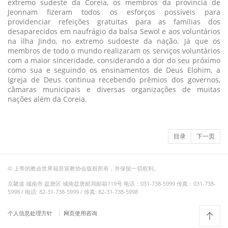
extremo sudeste da Coreia, os membros da província de
Jeonnam fizeram todos os esforços possíveis para
providenciar refeições gratuitas para as famílias dos
desaparecidos em naufrágio da balsa Sewol e aos voluntários
na ilha Jindo, no extremo sudoeste da nação. Já que os
membros de todo o mundo realizaram os serviços voluntários
com a maior sinceridade, considerando a dor do seu próximo
como sua e seguindo os ensinamentos de Deus Elohim, a
Igreja de Deus continua recebendo prêmios dos governos,
câmaras municipais e diversas organizações de muitas
nações além da Coreia.
目录
下一页
© 上帝的教会世界福音宣教协会版权所有，并保留一切权利。
京畿道 城南市 盆唐区 城南盆唐邮局邮箱119号 电话：031-738-5999 传真：031-738-
5998 / 电话: 82-31-738-5999 / 传真: 82-31-738-5998
个人信息处理方针
网页使用咨询