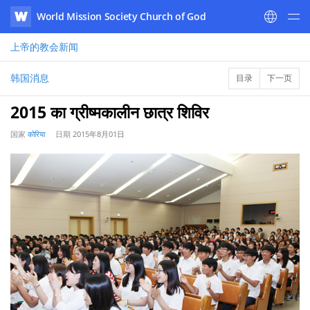
World Mission Society Church of God
WATV
上帝的教会
新闻
韩国消息
目录
下一页
2015 का ग्रीष्मकालीन छात्र शिविर
国家
कोरिया
日期
2015年8月01日