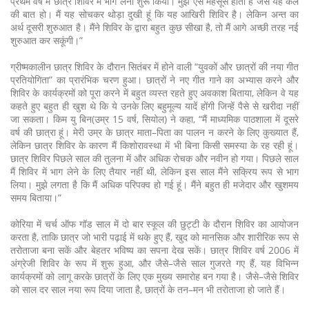
प्रथम वर्ष में छात्र शिविर में भाग लेना शुरू किया। मुझे ऐसे महसूस होता है जैसे यह कल
की बात हो। मैं यह सोचकर थोड़ा दुखी हूं कि यह आखिरी शिविर है। लेकिन अन्त का
अर्थ दूसरी शुरुआत है। मैंने शिविर के द्वारा बहुत कुछ सीखा है, तो मैं आगे अच्छी तरह नई
शुरुआत कर सकूंगी।”
ग्रीष्मकालीन छात्र शिविर के दौरान सितंबर में होने वाली “युवकों और छात्रों की नया गीत
प्रतियोगिता” का प्रारंभिक चरण हुआ। छात्रों ने नए गीत गाने का अभ्यास करने और
शिविर के कार्यक्रमों को पूरा करने में बहुत व्यस्त रहते हुए अवकाश बिताया, लेकिन वे यह
कहते हुए बहुत ही खुश थे कि ये उनके लिए बहुमूल्य यादें होंगी जिन्हें पैसे से खरीदा नहीं
जा सकता। किम यु बिन(उम्र 15 वर्ष, सियोल) ने कहा, “मैं माध्यमिक पाठशाला में दूसरे
वर्ष की छात्रा हूं। मेरी उम्र के छात्र माता–पिता का पालन न करने के लिए कुख्यात हैं,
लेकिन छात्र शिविर के कारण मैं किशोरावस्था में भी बिना किसी समस्या के रह रही हूं।
छात्र शिविर पिछले साल की तुलना में और अधिक रोचक और नवीन हो गया। पिछले साल
मैं शिविर में भाग लेने के लिए तैयार नहीं थी, लेकिन इस साल मैंने सक्रिय रूप से भाग
लिया। मुझे लगता है कि मैं अधिक परिपक्व हो गई हूं। मैंने बहुत ही मजेदार और खुशमय
समय बिताया।”
कोरिया में चर्च ऑफ गॉड साल में दो बार स्कूल की छुट्टी के दौरान शिविर का आयोजन
करता है, ताकि छात्र जो भारी पढ़ाई में थके हुए हैं, खुद को मानसिक और शारीरिक रूप से
तरोताजा बना सकें और बेहतर भविष्य का सपना देख सकें। छात्र शिविर वर्ष 2006 में
अंग्रेजी शिविर के रूप में शुरू हुआ, और जैसे–जैसे साल गुजरते गए हैं, यह विभिन्न
कार्यक्रमों को लागू करके छात्रों के लिए एक मुख्य समारोह बन गया है। जैसे–जैसे शिविर
को साल दर साल नया रूप दिया जाता है, छात्रों के तन–मन भी तरोताजा हो जाते हैं।