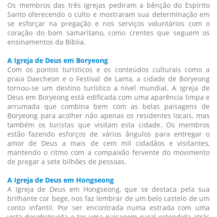
Os membros das três Igrejas pediram a bênção do Espírito
Santo oferecendo o culto e mostraram sua determinação em
se esforçar na pregação e nos serviços voluntários com o
coração do bom samaritano, como crentes que seguem os
ensinamentos da Bíblia.
A Igreja de Deus em Boryeong
Com os pontos turísticos e os conteúdos culturais como a
praia Daecheon e o Festival de Lama, a cidade de Boryeong
tornou-se um destino turístico a nível mundial. A Igreja de
Deus em Boryeong está edificada com uma aparência limpa e
arrumada que combina bem com as belas paisagens de
Boryeong para acolher não apenas os residentes locais, mas
também os turistas que visitam esta cidade. Os membros
estão fazendo esforços de vários ângulos para entregar o
amor de Deus a mais de cem mil cidadãos e visitantes,
mantendo o ritmo com a compaixão fervente do movimento
de pregar a sete bilhões de pessoas.
A Igreja de Deus em Hongseong
A Igreja de Deus em Hongseong, que se destaca pela sua
brilhante cor bege, nos faz lembrar de um belo castelo de um
conto infantil. Por ser encontrada numa estrada com uma
vista desobstruída e ter uma paisagem rural estendida atrás