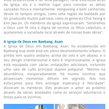
da Igreja, ela é o melhor lugar para consolar as almas
cansadas física e mentalmente. Hongseong é bem conhecida,
desde os tempos antigos, como uma região da lealdade por
ter produzido muitos patriotas como os generais Choi Yeong e
Kim Jwa-jin. Os membros da Igreja expressaram: “Serviremos
a Deus com fé reta e digna de sermos os filhos celestiais, e
ajudaremos a sociedade local através de nossas boas obras”.
A Igreja de Deus em Baebang, Asan
A Igreja de Deus em Baebang, Asan, foi estabelecida em
Baebang-eup onde está em pleno desenvolvimento urbano. O
prédio tem quatro andares acima do solo e um abaixo, e o
seu design tridimensional e belo é impressionante. A Igreja
está equipada com várias instalações adicionais, incluindo
uma sala de culto principal duplex poligonal. “Mesmo na
abundância, inesperadamente, há muitos vizinhos que
atravessam momentos difíceis em segredo. Nós nos
esforçamos para lhes entregar esperança e felicidade”,
disseram os membros. Eles praticam o amor ao próximo
através de várias atividades como os serviços voluntários e
festas para os vizinhos.