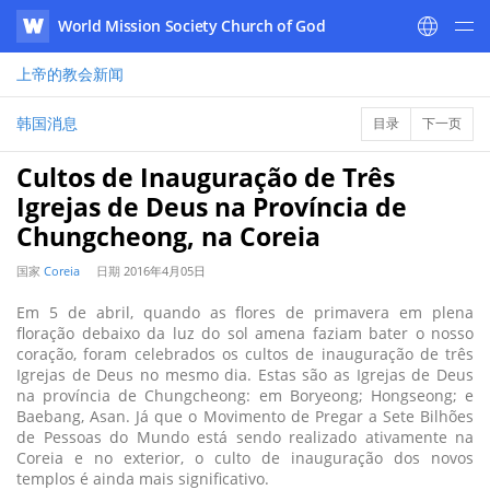
World Mission Society Church of God
WATV
上帝的教会
新闻
韩国消息
目录
下一页
Cultos de Inauguração de Três
Igrejas de Deus na Província de
Chungcheong, na Coreia
国家
Coreia
日期
2016年4月05日
Em 5 de abril, quando as flores de primavera em plena
floração debaixo da luz do sol amena faziam bater o nosso
coração, foram celebrados os cultos de inauguração de três
Igrejas de Deus no mesmo dia. Estas são as Igrejas de Deus
na província de Chungcheong: em Boryeong; Hongseong; e
Baebang, Asan. Já que o Movimento de Pregar a Sete Bilhões
de Pessoas do Mundo está sendo realizado ativamente na
Coreia e no exterior, o culto de inauguração dos novos
templos é ainda mais significativo.