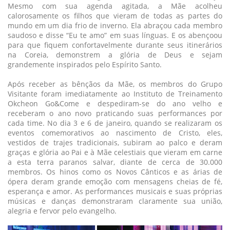
Mesmo com sua agenda agitada, a Mãe acolheu
calorosamente os filhos que vieram de todas as partes do
mundo em um dia frio de inverno. Ela abraçou cada membro
saudoso e disse “Eu te amo” em suas línguas. E os abençoou
para que fiquem confortavelmente durante seus itinerários
na Coreia, demonstrem a glória de Deus e sejam
grandemente inspirados pelo Espírito Santo.
Após receber as bênçãos da Mãe, os membros do Grupo
Visitante foram imediatamente ao Instituto de Treinamento
Okcheon Go&Come e despediram-se do ano velho e
receberam o ano novo praticando suas performances por
cada time. No dia 3 e 6 de janeiro, quando se realizaram os
eventos comemorativos ao nascimento de Cristo, eles,
vestidos de trajes tradicionais, subiram ao palco e deram
graças e glória ao Pai e à Mãe celestiais que vieram em carne
a esta terra paranos salvar, diante de cerca de 30.000
membros. Os hinos como os Novos Cânticos e as árias de
ópera deram grande emoção com mensagens cheias de fé,
esperança e amor. As performances musicais e suas próprias
músicas e danças demonstraram claramente sua união,
alegria e fervor pelo evangelho.