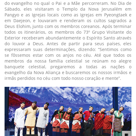
do evangelho no qual o Pai e a Mãe percorreram. No Dia de
Sábado, eles visitaram o Templo da Nova Jerusalém em
Pangyo e as Igrejas locais como as Igrejas em Pyeongtaek e
em Daejeon, e louvaram e renderam os cultos sagrados a
Deus Elohim, junto com os membros coreanos. Após terminar
todos os itinerários, os membros do 73º Grupo Visitante do
Exterior receberam abundantemente o Espírito Santo através
do louvor a Deus. Antes de partir para seus países, eles
expressaram suas determinações, dizendo: “Sentimos como
se fôssemos estar com os anjos no céu. Até que todos os
membros da nossa família celestial se reúnam no alegre
banquete celestial, pregaremos a todas as nações o
evangelho da Nova Aliança e buscaremos os nossos irmãos e
irmãs perdidos no céu com todo nosso coração e mente”.