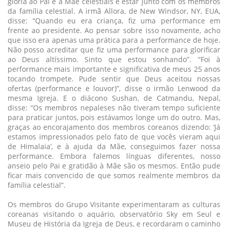
glória ao Pai e à Mãe celestiais e estar junto com os membros
da família celestial. A irmã Allora, de New Windsor, NY, EUA,
disse: “Quando eu era criança, fiz uma performance em
frente ao presidente. Ao pensar sobre isso novamente, acho
que isso era apenas uma prática para a performance de hoje.
Não posso acreditar que fiz uma performance para glorificar
ao Deus altíssimo. Sinto que estou sonhando”. “Foi à
performance mais importante e significativa de meus 25 anos
tocando trompete. Pude sentir que Deus aceitou nossas
ofertas (performance e louvor)”, disse o irmão Lenwood da
mesma Igreja. E o diácono Sushan, de Catmandu, Nepal,
disse: “Os membros nepaleses não tiveram tempo suficiente
para praticar juntos, pois estávamos longe um do outro. Mas,
graças ao encorajamento dos membros coreanos dizendo: ‘Já
estamos impressionados pelo fato de que vocês vieram aqui
de Himalaia’, e à ajuda da Mãe, conseguimos fazer nossa
performance. Embora falemos línguas diferentes, nosso
anseio pelo Pai e gratidão à Mãe são os mesmos. Então pude
ficar mais convencido de que somos realmente membros da
família celestial”.
Os membros do Grupo Visitante experimentaram as culturas
coreanas visitando o aquário, observatório Sky em Seul e
Museu de História da Igreja de Deus, e recordaram o caminho