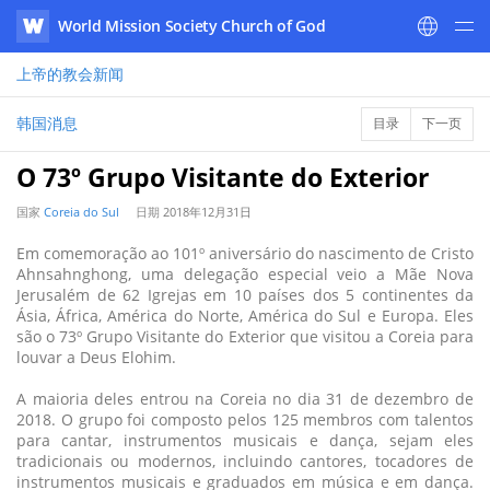
World Mission Society Church of God
WATV
上帝的教会
新闻
韩国消息
目录
下一页
O 73º Grupo Visitante do Exterior
国家
Coreia do Sul
日期
2018年12月31日
Em comemoração ao 101º aniversário do nascimento de Cristo
Ahnsahnghong, uma delegação especial veio a Mãe Nova
Jerusalém de 62 Igrejas em 10 países dos 5 continentes da
Ásia, África, América do Norte, América do Sul e Europa. Eles
são o 73º Grupo Visitante do Exterior que visitou a Coreia para
louvar a Deus Elohim.
A maioria deles entrou na Coreia no dia 31 de dezembro de
2018. O grupo foi composto pelos 125 membros com talentos
para cantar, instrumentos musicais e dança, sejam eles
tradicionais ou modernos, incluindo cantores, tocadores de
instrumentos musicais e graduados em música e em dança.