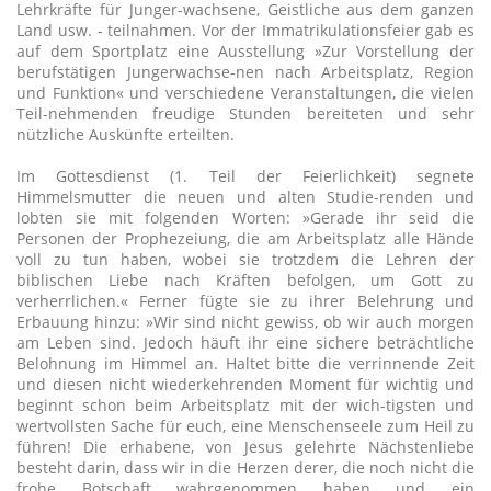
Lehrkräfte für Junger-wachsene, Geistliche aus dem ganzen
Land usw. - teilnahmen. Vor der Immatrikulationsfeier gab es
auf dem Sportplatz eine Ausstellung »Zur Vorstellung der
berufstätigen Jungerwachse-nen nach Arbeitsplatz, Region
und Funktion« und verschiedene Veranstaltungen, die vielen
Teil-nehmenden freudige Stunden bereiteten und sehr
nützliche Auskünfte erteilten.
Im Gottesdienst (1. Teil der Feierlichkeit) segnete
Himmelsmutter die neuen und alten Studie-renden und
lobten sie mit folgenden Worten: »Gerade ihr seid die
Personen der Prophezeiung, die am Arbeitsplatz alle Hände
voll zu tun haben, wobei sie trotzdem die Lehren der
biblischen Liebe nach Kräften befolgen, um Gott zu
verherrlichen.« Ferner fügte sie zu ihrer Belehrung und
Erbauung hinzu: »Wir sind nicht gewiss, ob wir auch morgen
am Leben sind. Jedoch häuft ihr eine sichere beträchtliche
Belohnung im Himmel an. Haltet bitte die verrinnende Zeit
und diesen nicht wiederkehrenden Moment für wichtig und
beginnt schon beim Arbeitsplatz mit der wich-tigsten und
wertvollsten Sache für euch, eine Menschenseele zum Heil zu
führen! Die erhabene, von Jesus gelehrte Nächstenliebe
besteht darin, dass wir in die Herzen derer, die noch nicht die
frohe Botschaft wahrgenommen haben und ein