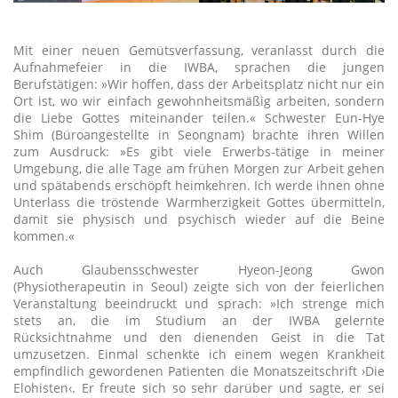
Mit einer neuen Gemütsverfassung, veranlasst durch die
Aufnahmefeier in die IWBA, sprachen die jungen
Berufstätigen: »Wir hoffen, dass der Arbeitsplatz nicht nur ein
Ort ist, wo wir einfach gewohnheitsmäßig arbeiten, sondern
die Liebe Gottes miteinander teilen.« Schwester Eun-Hye
Shim (Büroangestellte in Seongnam) brachte ihren Willen
zum Ausdruck: »Es gibt viele Erwerbs-tätige in meiner
Umgebung, die alle Tage am frühen Morgen zur Arbeit gehen
und spätabends erschöpft heimkehren. Ich werde ihnen ohne
Unterlass die tröstende Warmherzigkeit Gottes übermitteln,
damit sie physisch und psychisch wieder auf die Beine
kommen.«
Auch Glaubensschwester Hyeon-Jeong Gwon
(Physiotherapeutin in Seoul) zeigte sich von der feierlichen
Veranstaltung beeindruckt und sprach: »Ich strenge mich
stets an, die im Studium an der IWBA gelernte
Rücksichtnahme und den dienenden Geist in die Tat
umzusetzen. Einmal schenkte ich einem wegen Krankheit
empfindlich gewordenen Patienten die Monatszeitschrift ›Die
Elohisten‹. Er freute sich so sehr darüber und sagte, er sei