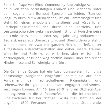
Einer Umfrage von Blind Commnunity App zufolge scheinen
neun von zehn berufstätigen Frau-en und Männern unter
dem sogenannten Burnout Syndrom zu leiden. (Burnout
(engl. to burn out = ausbrennen) ist ein Sammelbegriff und
steht für einen emotionalen, geistigen und körperlichen
Erschöpfungszustand, der durch eine Antriebs- und
Leistungsschwäche gekennzeichnet ist und typischerweise
am Ende eines monate- oder sogar jahrelang andauernden
Teufelskreises aus Überarbeitung und Überforderung steht.)
Wir bemühen uns zwar mit ganzem Eifer und Fleiß, unser
Alltagsleben aufrechtzuerhalten und dabei unsere Träume,
Wünsche und Ziele zu ver-wirklichen, aber es ist nicht
abzuleugnen, dass der Weg dorthin immer über zahlreiche
Hinder-nisse und Schwierigkeiten führt.
Die Gemeinde Gottes hat ein Ausbildungssystem für junge
berufstätige Mitglieder eingeführt, da-mit sie auf dem
Fundament der rechtschaffenen Frömmigkeit und
Lebensweise ihre goldene Lebenszeit engagiert und sinnvoll
verbringen können. Am 16. Juni 2019 fand im Okcheon-Aus-
bildungszentrum die Aufnahmefeier in die internationale
Bibelakademie für Berufstätige (IWBA) 2019 statt, an der
ungefähr 6500 Personen - alte und neue Studierende,