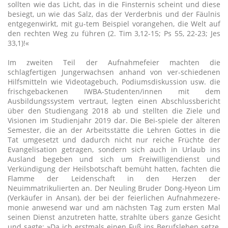
sollten wie das Licht, das in die Finsternis scheint und diese
besiegt, un wie das Salz, das der Verderbnis und der Fäulnis
entgegenwirkt, mit gu-tem Beispiel vorangehen, die Welt auf
den rechten Weg zu führen (2. Tim 3,12-15; Ps 55, 22-23; Jes
33,1)!«
Im zweiten Teil der Aufnahmefeier machten die
schlagfertigen Jungerwachsen anhand von ver-schiedenen
Hilfsmitteln wie Videotagebuch, Podiumsdiskussion usw. die
frischgebackenen IWBA-Studenten/innen mit dem
Ausbildungssystem vertraut, legten einen Abschlussbericht
über den Studiengang 2018 ab und stellten die Ziele und
Visionen im Studienjahr 2019 dar. Die Bei-spiele der älteren
Semester, die an der Arbeitsstätte die Lehren Gottes in die
Tat umgesetzt und dadurch nicht nur reiche Früchte der
Evangelisation getragen, sondern sich auch in Urlaub ins
Ausland begeben und sich um Freiwilligendienst und
Verkündigung der Heilsbotschaft bemüht hatten, fachten die
Flamme der Leidenschaft in den Herzen der
Neuimmatrikulierten an. Der Neuling Bruder Dong-Hyeon Lim
(Verkäufer in Ansan), der bei der feierlichen Aufnahmezere-
monie anwesend war und am nächsten Tag zum ersten Mal
seinen Dienst anzutreten hatte, strahlte übers ganze Gesicht
und sagte: »Da ich erstmals einen Fuß ins Berufsleben setze,