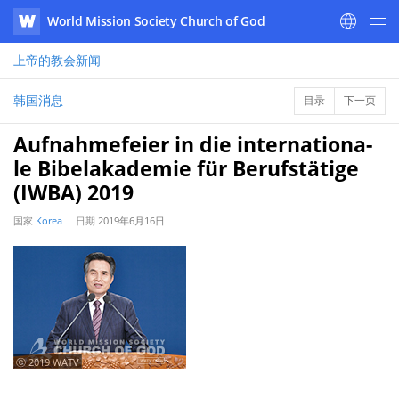
World Mission Society Church of God
WATV
上帝的教会
新闻
韩国消息
目录
下一页
Aufnahmefeier in die internationa-
le Bibelakademie für Berufstätige
(IWBA) 2019
国家
Korea
日期
2019年6月16日
ⓒ 2019 WATV