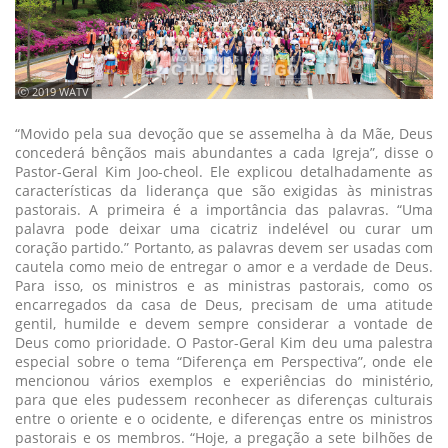
ⓒ 2019 WATV
“Movido pela sua devoção que se assemelha à da Mãe, Deus
concederá bênçãos mais abundantes a cada Igreja”, disse o
Pastor-Geral Kim Joo-cheol. Ele explicou detalhadamente as
características da liderança que são exigidas às ministras
pastorais. A primeira é a importância das palavras. “Uma
palavra pode deixar uma cicatriz indelével ou curar um
coração partido.” Portanto, as palavras devem ser usadas com
cautela como meio de entregar o amor e a verdade de Deus.
Para isso, os ministros e as ministras pastorais, como os
encarregados da casa de Deus, precisam de uma atitude
gentil, humilde e devem sempre considerar a vontade de
Deus como prioridade. O Pastor-Geral Kim deu uma palestra
especial sobre o tema “Diferença em Perspectiva”, onde ele
mencionou vários exemplos e experiências do ministério,
para que eles pudessem reconhecer as diferenças culturais
entre o oriente e o ocidente, e diferenças entre os ministros
pastorais e os membros. “Hoje, a pregação a sete bilhões de