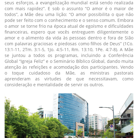
seus esforços, a evangelização mundial está sendo realizada
com mais rapidez”. E sob o assunto “O amor é o maior de
todos”, a Mãe deu uma lição: “O amor possibilita o que não
pode ser feito com o conhecimento e o senso comum. Embora
o amor se torne frio na época atual de egoísmo e dificuldades
financeiras, espero que vocês entreguem diligentemente o
amor e o alimento da vida às pessoas dentro e fora de Sião
com palavras graciosas e piedosas como filhos de Deus” (1Co.
13:1-11, 2Tm. 3:1-5, 1Jo. 4:5-11, Rm. 13:10, 1Pe. 4:7-8). A Mãe
se juntou a todos os programas, incluindo a Conferência
Global “Igreja Feliz” e o Seminário Bíblico Global, dando muita
atenção às refeições e acomodação dos participantes. Vendo
o toque cuidadoso da Mãe, as ministras pastorais
aprenderam as virtudes de que necessitavam, como
consideração e mentalidade de servir os outros.