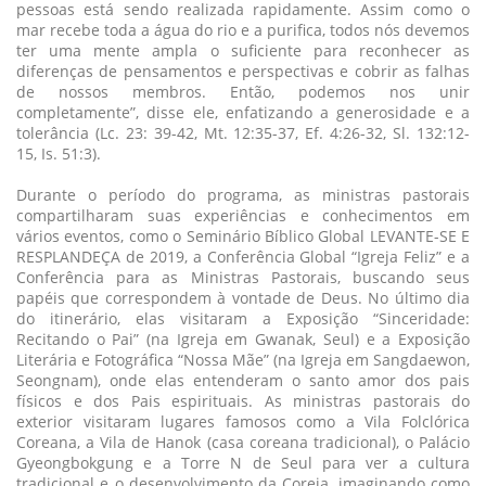
pessoas está sendo realizada rapidamente. Assim como o
mar recebe toda a água do rio e a purifica, todos nós devemos
ter uma mente ampla o suficiente para reconhecer as
diferenças de pensamentos e perspectivas e cobrir as falhas
de nossos membros. Então, podemos nos unir
completamente”, disse ele, enfatizando a generosidade e a
tolerância (Lc. 23: 39-42, Mt. 12:35-37, Ef. 4:26-32, Sl. 132:12-
15, Is. 51:3).
Durante o período do programa, as ministras pastorais
compartilharam suas experiências e conhecimentos em
vários eventos, como o Seminário Bíblico Global LEVANTE-SE E
RESPLANDEÇA de 2019, a Conferência Global “Igreja Feliz” e a
Conferência para as Ministras Pastorais, buscando seus
papéis que correspondem à vontade de Deus. No último dia
do itinerário, elas visitaram a Exposição “Sinceridade:
Recitando o Pai” (na Igreja em Gwanak, Seul) e a Exposição
Literária e Fotográfica “Nossa Mãe” (na Igreja em Sangdaewon,
Seongnam), onde elas entenderam o santo amor dos pais
físicos e dos Pais espirituais. As ministras pastorais do
exterior visitaram lugares famosos como a Vila Folclórica
Coreana, a Vila de Hanok (casa coreana tradicional), o Palácio
Gyeongbokgung e a Torre N de Seul para ver a cultura
tradicional e o desenvolvimento da Coreia, imaginando como