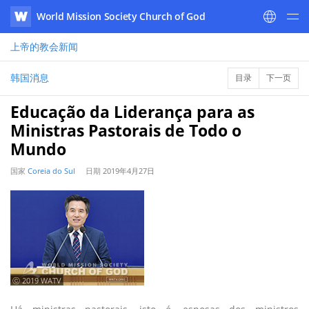
World Mission Society Church of God
WATV
上帝的教会
新闻
韩国消息
目录
下一页
Educação da Liderança para as
Ministras Pastorais de Todo o
Mundo
国家
Coreia do Sul
日期
2019年4月27日
ⓒ 2019 WATV