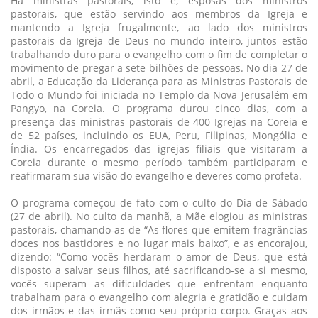
Há ministras pastorais, isto é, esposas dos ministros
pastorais, que estão servindo aos membros da Igreja e
mantendo a Igreja frugalmente, ao lado dos ministros
pastorais da Igreja de Deus no mundo inteiro, juntos estão
trabalhando duro para o evangelho com o fim de completar o
movimento de pregar a sete bilhões de pessoas. No dia 27 de
abril, a Educação da Liderança para as Ministras Pastorais de
Todo o Mundo foi iniciada no Templo da Nova Jerusalém em
Pangyo, na Coreia. O programa durou cinco dias, com a
presença das ministras pastorais de 400 Igrejas na Coreia e
de 52 países, incluindo os EUA, Peru, Filipinas, Mongólia e
Índia. Os encarregados das igrejas filiais que visitaram a
Coreia durante o mesmo período também participaram e
reafirmaram sua visão do evangelho e deveres como profeta.
O programa começou de fato com o culto do Dia de Sábado
(27 de abril). No culto da manhã, a Mãe elogiou as ministras
pastorais, chamando-as de “As flores que emitem fragrâncias
doces nos bastidores e no lugar mais baixo”, e as encorajou,
dizendo: “Como vocês herdaram o amor de Deus, que está
disposto a salvar seus filhos, até sacrificando-se a si mesmo,
vocês superam as dificuldades que enfrentam enquanto
trabalham para o evangelho com alegria e gratidão e cuidam
dos irmãos e das irmãs como seu próprio corpo. Graças aos