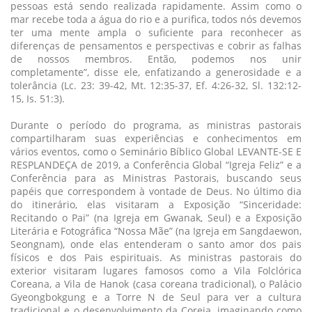
pessoas está sendo realizada rapidamente. Assim como o
mar recebe toda a água do rio e a purifica, todos nós devemos
ter uma mente ampla o suficiente para reconhecer as
diferenças de pensamentos e perspectivas e cobrir as falhas
de nossos membros. Então, podemos nos unir
completamente”, disse ele, enfatizando a generosidade e a
tolerância (Lc. 23: 39-42, Mt. 12:35-37, Ef. 4:26-32, Sl. 132:12-
15, Is. 51:3).
Durante o período do programa, as ministras pastorais
compartilharam suas experiências e conhecimentos em
vários eventos, como o Seminário Bíblico Global LEVANTE-SE E
RESPLANDEÇA de 2019, a Conferência Global “Igreja Feliz” e a
Conferência para as Ministras Pastorais, buscando seus
papéis que correspondem à vontade de Deus. No último dia
do itinerário, elas visitaram a Exposição “Sinceridade:
Recitando o Pai” (na Igreja em Gwanak, Seul) e a Exposição
Literária e Fotográfica “Nossa Mãe” (na Igreja em Sangdaewon,
Seongnam), onde elas entenderam o santo amor dos pais
físicos e dos Pais espirituais. As ministras pastorais do
exterior visitaram lugares famosos como a Vila Folclórica
Coreana, a Vila de Hanok (casa coreana tradicional), o Palácio
Gyeongbokgung e a Torre N de Seul para ver a cultura
tradicional e o desenvolvimento da Coreia, imaginando como