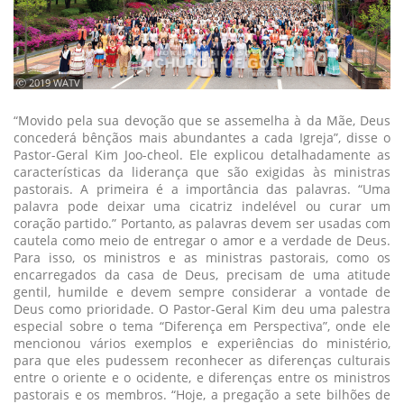
ⓒ 2019 WATV
“Movido pela sua devoção que se assemelha à da Mãe, Deus
concederá bênçãos mais abundantes a cada Igreja”, disse o
Pastor-Geral Kim Joo-cheol. Ele explicou detalhadamente as
características da liderança que são exigidas às ministras
pastorais. A primeira é a importância das palavras. “Uma
palavra pode deixar uma cicatriz indelével ou curar um
coração partido.” Portanto, as palavras devem ser usadas com
cautela como meio de entregar o amor e a verdade de Deus.
Para isso, os ministros e as ministras pastorais, como os
encarregados da casa de Deus, precisam de uma atitude
gentil, humilde e devem sempre considerar a vontade de
Deus como prioridade. O Pastor-Geral Kim deu uma palestra
especial sobre o tema “Diferença em Perspectiva”, onde ele
mencionou vários exemplos e experiências do ministério,
para que eles pudessem reconhecer as diferenças culturais
entre o oriente e o ocidente, e diferenças entre os ministros
pastorais e os membros. “Hoje, a pregação a sete bilhões de