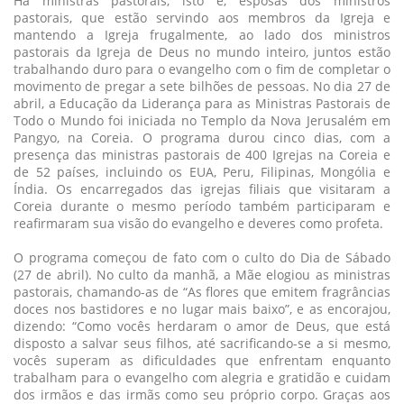
Há ministras pastorais, isto é, esposas dos ministros
pastorais, que estão servindo aos membros da Igreja e
mantendo a Igreja frugalmente, ao lado dos ministros
pastorais da Igreja de Deus no mundo inteiro, juntos estão
trabalhando duro para o evangelho com o fim de completar o
movimento de pregar a sete bilhões de pessoas. No dia 27 de
abril, a Educação da Liderança para as Ministras Pastorais de
Todo o Mundo foi iniciada no Templo da Nova Jerusalém em
Pangyo, na Coreia. O programa durou cinco dias, com a
presença das ministras pastorais de 400 Igrejas na Coreia e
de 52 países, incluindo os EUA, Peru, Filipinas, Mongólia e
Índia. Os encarregados das igrejas filiais que visitaram a
Coreia durante o mesmo período também participaram e
reafirmaram sua visão do evangelho e deveres como profeta.
O programa começou de fato com o culto do Dia de Sábado
(27 de abril). No culto da manhã, a Mãe elogiou as ministras
pastorais, chamando-as de “As flores que emitem fragrâncias
doces nos bastidores e no lugar mais baixo”, e as encorajou,
dizendo: “Como vocês herdaram o amor de Deus, que está
disposto a salvar seus filhos, até sacrificando-se a si mesmo,
vocês superam as dificuldades que enfrentam enquanto
trabalham para o evangelho com alegria e gratidão e cuidam
dos irmãos e das irmãs como seu próprio corpo. Graças aos