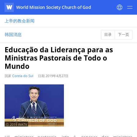
World Mission Society Church of God
WATV
上帝的教会
新闻
韩国消息
目录
下一页
Educação da Liderança para as
Ministras Pastorais de Todo o
Mundo
国家
Coreia do Sul
日期
2019年4月27日
ⓒ 2019 WATV