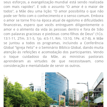
seus esforços, a evangelização mundial está sendo realizada
com mais rapidez”. E sob o assunto “O amor é o maior de
todos”, a Mãe deu uma lição: “O amor possibilita o que não
pode ser feito com o conhecimento e o senso comum. Embora
o amor se torne frio na época atual de egoísmo e dificuldades
financeiras, espero que vocês entreguem diligentemente o
amor e o alimento da vida às pessoas dentro e fora de Sião
com palavras graciosas e piedosas como filhos de Deus” (1Co.
13:1-11, 2Tm. 3:1-5, 1Jo. 4:5-11, Rm. 13:10, 1Pe. 4:7-8). A Mãe
se juntou a todos os programas, incluindo a Conferência
Global “Igreja Feliz” e o Seminário Bíblico Global, dando muita
atenção às refeições e acomodação dos participantes. Vendo
o toque cuidadoso da Mãe, as ministras pastorais
aprenderam as virtudes de que necessitavam, como
consideração e mentalidade de servir os outros.