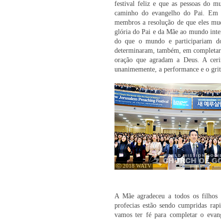
festival feliz e que as pessoas do m
caminho do evangelho do Pai. Em s
membros a resolução de que eles mu
glória do Pai e da Mãe ao mundo inte
do que o mundo e participariam d
determinaram, também, em completar o
oração que agradam a Deus. A cer
unanimemente, a performance e o grit
ⓒ 2018 WATV
A Mãe agradeceu a todos os filhos
profecias estão sendo cumpridas ra
vamos ter fé para completar o evan