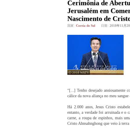
Cerimônia de Abertu
Jerusalém em Comem
Nascimento de Cris
国家
|
Coreia do Sul
日期
|
2018年11月2
ⓒ 2018 WATV
“[...] Tenho desejado ansiosamente c
cálice da nova aliança no meu sangue
Há 2.000 anos, Jesus Cristo estabe
entanto, a verdade foi arruinada e o 
carne, a roupa de espinhos, mais um
Cristo Ahnsahnghong que veio à terra 