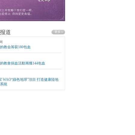
报道
网
的教会筹获180包血
的教會捐血活動籌獲144包血
EZ WAO“綠色地球”項目 打造健康陸地
系統