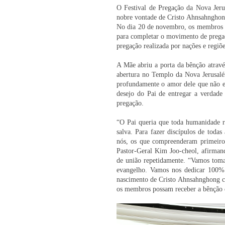
O Festival de Pregação da Nova Jerus
nobre vontade de Cristo Ahnsahnghong
No dia 20 de novembro, os membros d
para completar o movimento de pregaçã
pregação realizada por nações e regiõe
A Mãe abriu a porta da bênção atravé
abertura no Templo da Nova Jerusal
profundamente o amor dele que não ev
desejo do Pai de entregar a verdade 
pregação.
“O Pai queria que toda humanidade re
salva. Para fazer discípulos de toda
nós, os que compreenderam primeiro
Pastor-Geral Kim Joo-cheol, afirmand
de união repetidamente. “Vamos toma
evangelho. Vamos nos dedicar 100%
nascimento de Cristo Ahnsahnghong co
os membros possam receber a bênção d