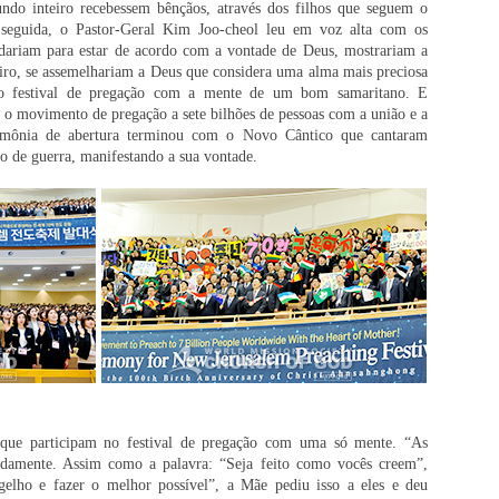
undo inteiro recebessem bênçãos, através dos filhos que seguem o
eguida, o Pastor-Geral Kim Joo-cheol leu em voz alta com os
dariam para estar de acordo com a vontade de Deus, mostrariam a
iro, se assemelhariam a Deus que considera uma alma mais preciosa
o festival de pregação com a mente de um bom samaritano. E
 movimento de pregação a sete bilhões de pessoas com a união e a
imônia de abertura terminou com o Novo Cântico que cantaram
o de guerra, manifestando a sua vontade.
 que participam no festival de pregação com uma só mente. “As
pidamente. Assim como a palavra: “Seja feito como vocês creem”,
gelho e fazer o melhor possível”, a Mãe pediu isso a eles e deu