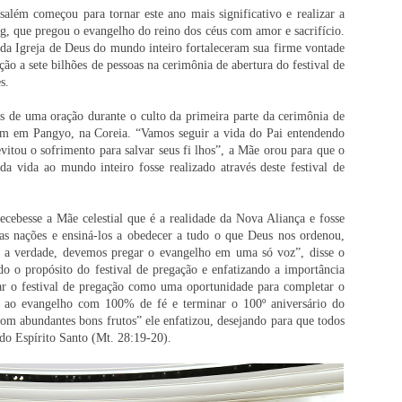
além começou para tornar este ano mais significativo e realizar a
, que pregou o evangelho do reino dos céus com amor e sacrifício.
a Igreja de Deus do mundo inteiro fortaleceram sua firme vontade
o a sete bilhões de pessoas na cerimônia de abertura do festival de
s.
s de uma oração durante o culto da primeira parte da cerimônia de
ém em Pangyo, na Coreia. “Vamos seguir a vida do Pai entendendo
itou o sofrimento para salvar seus fi lhos”, a Mãe orou para que o
da vida ao mundo inteiro fosse realizado através deste festival de
cebesse a Mãe celestial que é a realidade da Nova Aliança e fosse
s as nações e ensiná-los a obedecer a tudo o que Deus nos ordenou,
 a verdade, devemos pregar o evangelho em uma só voz”, disse o
o o propósito do festival de pregação e enfatizando a importância
r o festival de pregação como uma oportunidade para completar o
 ao evangelho com 100% de fé e terminar o 100º aniversário do
m abundantes bons frutos” ele enfatizou, desejando para que todos
o Espírito Santo (Mt. 28:19-20).