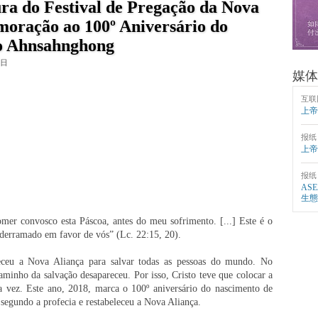
ra do Festival de Pregação da Nova
oração ao 100º Aniversário do
to Ahnsahnghong
0日
媒体
互联
上帝
报纸
上帝
报纸
AS
生態
omer convosco esta Páscoa, antes do meu sofrimento. [...] Este é o
 derramado em favor de vós” (Lc. 22:15, 20).
leceu a Nova Aliança para salvar todas as pessoas do mundo. No
caminho da salvação desapareceu. Por isso, Cristo teve que colocar a
a vez. Este ano, 2018, marca o 100º aniversário do nascimento de
segundo a profecia e restabeleceu a Nova Aliança.