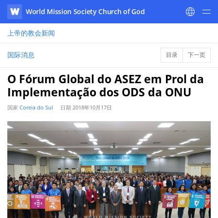
World Mission Society Church of God
WATV
上帝的教会
新闻
国际消息
目录
下一页
O Fórum Global do ASEZ em Prol da
Implementação dos ODS da ONU
国家
Coreia do Sul
日期
2018年10月17日