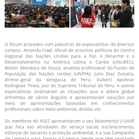
ⓒ 2018 WATV
O fórum procedeu com palestras de especialistas de diversos
campos. Amanda Cowl, oficial de assuntos políticos do Centro
Regional das Nações Unidas para a Paz, o Desarme e o
Desenvolvimento na América Latina e Caribe (UNLIREC);
Walter Mendoza de Souza, analista profissional do Fundo de
População das Nações Unidas (UNFPA); Julio Diaz Zulueta,
diretor-geral da delegacia do Peru; Duberli Apolinar
Rodriguez Tineo, juiz do Supremo Tribunal do Peru, e outros
especialistas analisaram as situações que a aldeia global
enfrentou de vários ângulos e apresentaram soluções por
meio de apresentações baseadas em conhecimentos
profissionais sobre meio ambiente, direito, etc.
Os membros do ASEZ apresentaram o seu Movimento U-SAVE
que foca nas atividades do serviço social, esclarecimento,
esforços de socorros e proteção ambiental, e a sua Campanha
de Limpeza para Tornar o Campus Verde que têm realizado