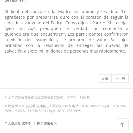
desastres”.
Al final del concurso, la Madre los animó y les dijo: “Les
agradezco por prepararse duro con el corazón de seguir la
vida del evangelio del Padre. Como dijo el Padre: ‘Mis ovejas
oyen mi voz’, prediquen la verdad con confianza a
quienquiera que encuentren”. Los participantes confirmaron
la visión del evangelio y se armaron de valor. Sus ojos
brillaban con la resolución de entregar las nuevas de
salvación a siete mil millones de personas más rápidamente.
目录
下一页
© 上帝的教会世界福音宣教协会版权所有，并保留一切权利。
京畿道 城南市 盆唐区 城南盆唐邮局邮箱119号 电话：031-738-5999 传真：031-738-
5998 / 电话: 82-31-738-5999 / 传真: 82-31-738-5998
个人信息处理方针
网页使用咨询