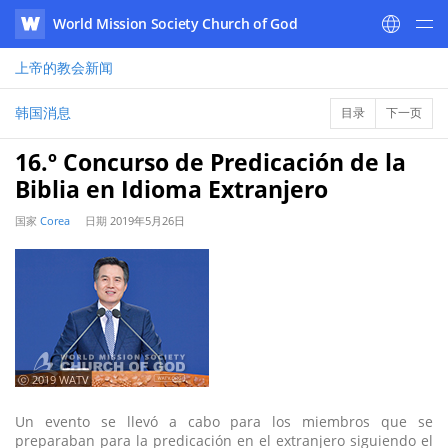
World Mission Society Church of God
WATV
上帝的教会
新闻
韩国消息
目录
下一页
16.º Concurso de Predicación de la
Biblia en Idioma Extranjero
国家
Corea
日期
2019年5月26日
ⓒ 2019 WATV
Un evento se llevó a cabo para los miembros que se
preparaban para la predicación en el extranjero siguiendo el