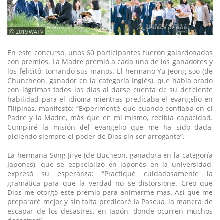
ⓒ 2019 WATV
En este concurso, unos 60 participantes fueron galardonados
con premios. La Madre premió a cada uno de los ganadores y
los felicitó, tomando sus manos. El hermano Yu Jeong-soo (de
Chuncheon, ganador en la categoría Inglés), que había orado
con lágrimas todos los días al darse cuenta de su deficiente
habilidad para el idioma mientras predicaba el evangelio en
Filipinas, manifestó: “Experimenté que cuando confiaba en el
Padre y la Madre, más que en mí mismo, recibía capacidad.
Cumpliré la misión del evangelio que me ha sido dada,
pidiendo siempre el poder de Dios sin ser arrogante”.
La hermana Song Ji-ye (de Bucheon, ganadora en la categoría
Japonés), que se especializó en japonés en la universidad,
expresó su esperanza: “Practiqué cuidadosamente la
gramática para que la verdad no se distorsione. Creo que
Dios me otorgó este premio para animarme más. Así que me
prepararé mejor y sin falta predicaré la Pascua, la manera de
escapar de los desastres, en Japón, donde ocurren muchos