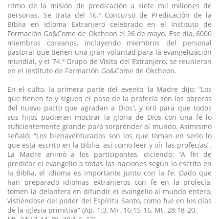
ritmo de la misión de predicación a siete mil millones de
personas. Se trata del 16.º Concurso de Predicación de la
Biblia en Idioma Extranjero celebrado en el Instituto de
Formación Go&Come de Okcheon el 26 de mayo. Ese día, 6000
miembros coreanos, incluyendo miembros del personal
pastoral que tienen una gran voluntad para la evangelización
mundial, y el 74.º Grupo de Visita del Extranjero, se reunieron
en el Instituto de Formación Go&Come de Okcheon.
En el culto, la primera parte del evento, la Madre dijo: “Los
que tienen fe y siguen el paso de la profecía son los obreros
del nuevo pacto que agradan a Dios”, y oró para que todos
sus hijos pudieran mostrar la gloria de Dios con una fe lo
suficientemente grande para sorprender al mundo. Asimismo
señaló: “Los bienaventurados son los que toman en serio lo
que está escrito en la Biblia, así como leer y oír las profecías”.
La Madre animó a los participantes, diciendo: “A fin de
predicar el evangelio a todas las naciones según lo escrito en
la Biblia, el idioma es importante junto con la fe. Dado que
han preparado idiomas extranjeros con fe en la profecía,
tomen la delantera en difundir el evangelio al mundo entero,
vistiéndose del poder del Espíritu Santo, como fue en los días
de la iglesia primitiva” (Ap. 1:3, Mr. 16:15-16, Mt. 28:18-20,