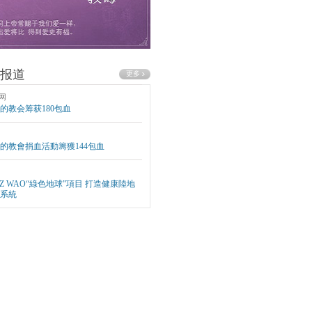
报道
网
的教会筹获180包血
的教會捐血活動籌獲144包血
EZ WAO“綠色地球”項目 打造健康陸地
系統