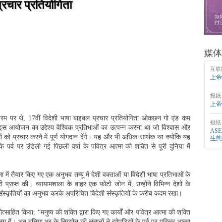
्रचार प्रतियोगिता
媒体
互联
上帝
报纸
上帝
म पर थे, 17वीं विदेशी भाषा बाइबल प्रचार प्रतियोगिता ओकछन गो एंड कम
报纸
इस आयोजन का उद्देश्य वैश्विक प्रतिभाओं का उत्पन्न करना था जो विश्वास और
AS
 को प्रचार करने में पूर्ण योगदान देंगे। यह और भी अधिक सार्थक था क्योंकि यह
生態
्व पर उंडेली गई पिछली वर्षा के पवित्र आत्मा की शक्ति से पूरी दुनिया में
ला में तैयार किए गए एक अनुभव तम्बू में देशी वक्ताओं या विदेशी भाषा प्रतिभाओं के
 प्राप्त की। व्यायामशाला के बाहर एक फोटो जोन में, उन्होंने विभिन्न देशों के
ी संस्कृतियों का अनुभव करके अपरिचित विदेशी संस्कृतियों के करीब कदम रखा।
त्साहित किया: “मनुष्य की शक्ति द्वारा किए गए कार्यों और पवित्र आत्मा की शक्ति
अलग हैं। अब दुनिया भर के सिय्योन की संतानों ने झोपड़ियों के पर्व पर पवित्र आत्मा