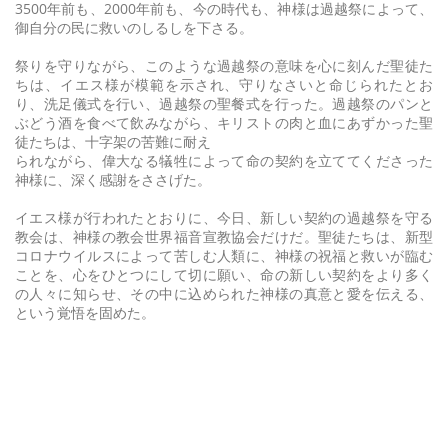
3500年前も、2000年前も、今の時代も、神様は過越祭によって、
御自分の民に救いのしるしを下さる。
祭りを守りながら、このような過越祭の意味を心に刻んだ聖徒た
ちは、イエス様が模範を示され、守りなさいと命じられたとお
り、洗足儀式を行い、過越祭の聖餐式を行った。過越祭のパンと
ぶどう酒を食べて飲みながら、キリストの肉と血にあずかった聖
徒たちは、十字架の苦難に耐え
られながら、偉大なる犠牲によって命の契約を立ててくださった
神様に、深く感謝をささげた。
イエス様が行われたとおりに、今日、新しい契約の過越祭を守る
教会は、神様の教会世界福音宣教協会だけだ。聖徒たちは、新型
コロナウイルスによって苦しむ人類に、神様の祝福と救いが臨む
ことを、心をひとつにして切に願い、命の新しい契約をより多く
の人々に知らせ、その中に込められた神様の真意と愛を伝える、
という覚悟を固めた。