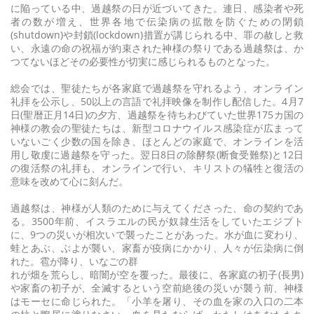
に陥っている中、過越祭の日が近づいてきた。連日、感染者や死
者の数が増え、世界各地で伝染病の拡散を防ぐための閉鎖
(shutdown)や封鎖(lockdown)措置が講じられる中、罪の赦しと救
い、永遠の命の祝福が約束された神様の祭りである過越祭は、か
つてないほどその必要性が切実に感じられるものとなった。
総会では、聖徒たちが各家庭で過越祭を守れるよう、オンライン
礼拝を公示し、50以上の言語で礼拝映像を制作し配信した。4月7
日(聖暦正月14日)の夕方、過越祭を待ちわびていた世界175カ国の
神様の教会の聖徒たちは、新型コロナウイルス感染症が広まって
いないごく少数の国を除き、ほとんどの家庭で、オンラインを活
用し敬虔に過越祭を守った。翌日8日の除酵祭(断食受難祭)と12日
の復活祭の礼拝も、オンラインで行い、キリストの犠牲と復活の
意味を改めて心に刻んだ。
過越祭は、神様が人類のために与えてくださった、命の契約であ
る。3500年前、イスラエルの民が奴隷生活をしていたエジプト
に、9つの災いが相次いで襲ったことがあった。水が血に変わり、
蛙とあぶ、ぶよが襲い、家畜が疫病にかかり、人々が伝染病に倒
れた。雹が降り、いなごの群
れが畑を荒らし、暗闇が空を覆った。最後に、各家庭の初子(長男)
や家畜の初子が、全滅するという空前絶後の災いが襲う前、神様
はモーセに命じられた。「小羊を屠り、その血を家の入口の二本