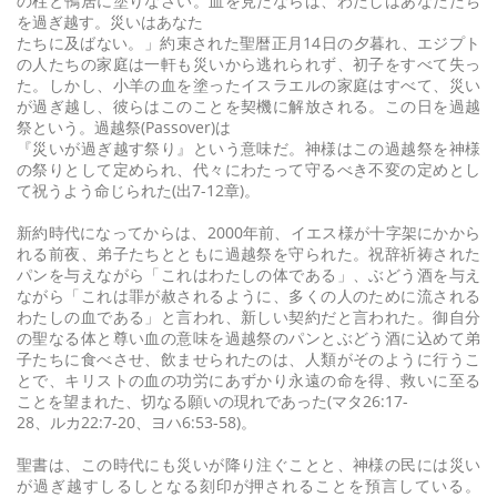
の柱と鴨居に塗りなさい。血を見たならば、わたしはあなたたち
を過ぎ越す。災いはあなた
たちに及ばない。」約束された聖暦正月14日の夕暮れ、エジプト
の人たちの家庭は一軒も災いから逃れられず、初子をすべて失っ
た。しかし、小羊の血を塗ったイスラエルの家庭はすべて、災い
が過ぎ越し、彼らはこのことを契機に解放される。この日を過越
祭という。過越祭(Passover)は
『災いが過ぎ越す祭り』という意味だ。神様はこの過越祭を神様
の祭りとして定められ、代々にわたって守るべき不変の定めとし
て祝うよう命じられた(出7-12章)。
新約時代になってからは、2000年前、イエス様が十字架にかから
れる前夜、弟子たちとともに過越祭を守られた。祝辞祈祷された
パンを与えながら「これはわたしの体である」、ぶどう酒を与え
ながら「これは罪が赦されるように、多くの人のために流される
わたしの血である」と言われ、新しい契約だと言われた。御自分
の聖なる体と尊い血の意味を過越祭のパンとぶどう酒に込めて弟
子たちに食べさせ、飲ませられたのは、人類がそのように行うこ
とで、キリストの血の功労にあずかり永遠の命を得、救いに至る
ことを望まれた、切なる願いの現れであった(マタ26:17-
28、ルカ22:7-20、ヨハ6:53-58)。
聖書は、この時代にも災いが降り注ぐことと、神様の民には災い
が過ぎ越すしるしとなる刻印が押されることを預言している。