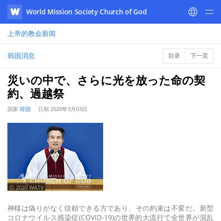
World Mission Society Church of God
WATV
上帝的教会
新闻
韩国消息
目录
下一页
災いの中で、さらに光を放った命の契
約、過越祭
国家
韓国
日期
2020年3月03日
ⓒ 2020 WATV
神様は偽りがなく信頼できる方であり、その約束は不変だ。新型
コロナウイルス感染症(COVID-19)の世界的大流行で全世界が混乱