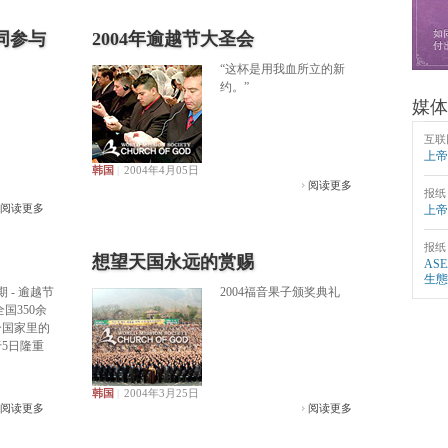
同参与
2004年逾越节大圣会
“这杯是用我血所立的新
约。”
媒体
互联
上帝
韩国
|
2004年4月05日
阅读更多
报纸
阅读更多
上帝
报纸
想望天国永远的赏赐
AS
生態
 - 逾越节
2004福音果子颁奖典礼
括全国350余
0个国家里的
于5日隆重
韩国
|
2004年3月25日
阅读更多
阅读更多