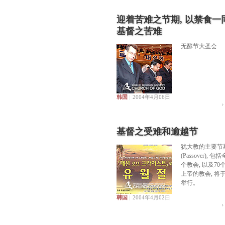
迎着苦难之节期, 以禁食一
基督之苦难
无酵节大圣会
韩国
|
2004年4月06日
基督之受难和逾越节
犹大教的主要节期
(Passover), 包
个教会, 以及7
上帝的教会, 将
举行。
韩国
|
2004年4月02日