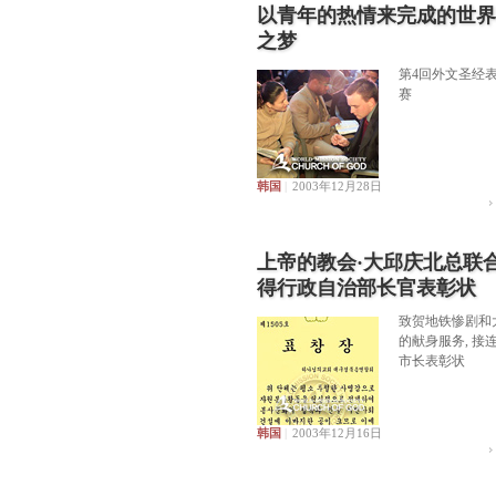
以青年的热情来完成的世界
之梦
第4回外文圣经
赛
韩国
|
2003年12月28日
上帝的教会·大邱庆北总联合
得行政自治部长官表彰状
致贺地铁惨剧和
的献身服务, 接
市长表彰状
韩国
|
2003年12月16日