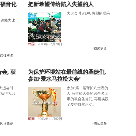
福音化
把新希望传给陷入失望的人
大运会时WE♥U热烈的喝采
表达能力比
韩国
|
2003年12月20日
阅读更多
阅读更多
会, 获
为保护环境站在最前线的圣徒们,
参加‘爱水马拉松大会’
大运会时
参加‘第一届守护八堂湖的
连获得大邱
人’马拉松大会的30余名上
帝的教会圣徒们, 再度实践
了爱护自然运动。
韩国
|
2003年11月02日
阅读更多
阅读更多