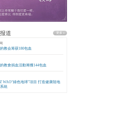
报道
网
的教会筹获180包血
的教會捐血活動籌獲144包血
EZ WAO“綠色地球”項目 打造健康陸地
系統