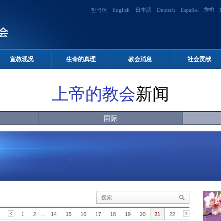
한국어
English
日本語
Deutsch
Español
हिन्दी
宣教现况
生命的真理
教会消息
社会贡献
上帝的教会
新闻
国际
1
2
...
14
15
16
17
18
19
20
21
22