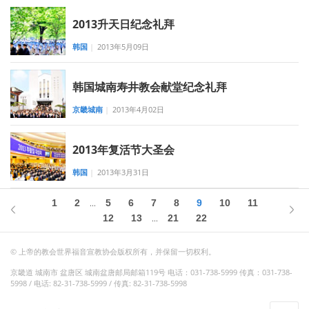
2013升天日纪念礼拜
韩国
|
2013年5月09日
韩国城南寿井教会献堂纪念礼拜
京畿城南
|
2013年4月02日
2013年复活节大圣会
韩国
|
2013年3月31日
1
2
5
6
7
8
9
10
11
...
12
13
21
22
...
© 上帝的教会世界福音宣教协会版权所有，并保留一切权利。
京畿道 城南市 盆唐区 城南盆唐邮局邮箱119号 电话：031-738-5999 传真：031-738-
5998 / 电话: 82-31-738-5999 / 传真: 82-31-738-5998