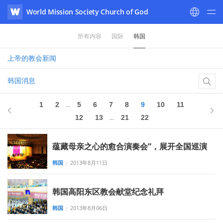
World Mission Society Church of God
WATV
所有内容
国际
韩国
上帝的教会
新闻
韩国消息
1
2
5
6
7
8
9
10
11
...
12
13
21
22
...
蕴藏母亲之心的愈合演奏会”，展开全国巡演
韩国
|
2013年8月11日
韩国高阳东区教会献堂纪念礼拜
韩国
|
2013年8月06日