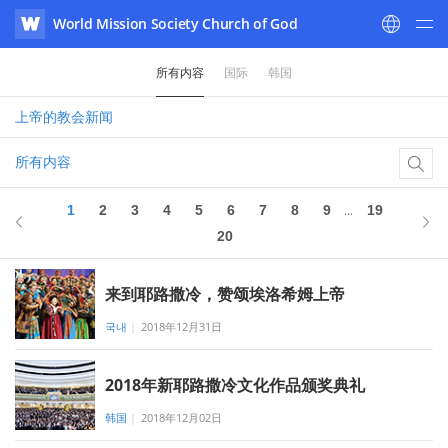
World Mission Society Church of God
WATV
所有内容
国际
韩国
上帝的教会
新闻
所有内容
1
中 20
1
2
3
4
5
6
7
8
9
19
...
20
来到耶路撒冷，赞颂埃洛希姆上帝
국내
|
2018年12月31日
2018年新耶路撒冷文化作品颁奖典礼
韩国
|
2018年12月02日