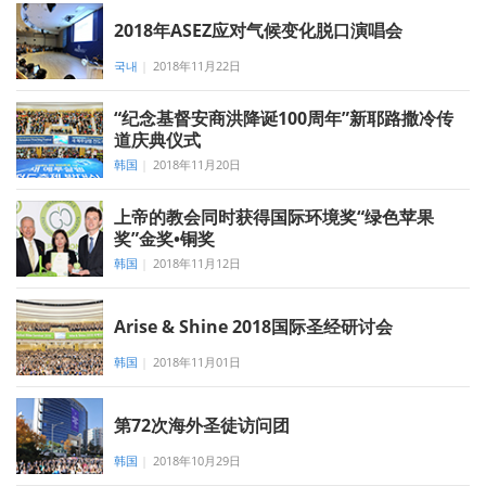
2018年ASEZ应对气候变化脱口演唱会
국내
|
2018年11月22日
“纪念基督安商洪降诞100周年”新耶路撒冷传
道庆典仪式
韩国
|
2018年11月20日
上帝的教会同时获得国际环境奖“绿色苹果
奖”金奖•铜奖
韩国
|
2018年11月12日
Arise & Shine 2018国际圣经研讨会
韩国
|
2018年11月01日
第72次海外圣徒访问团
韩国
|
2018年10月29日