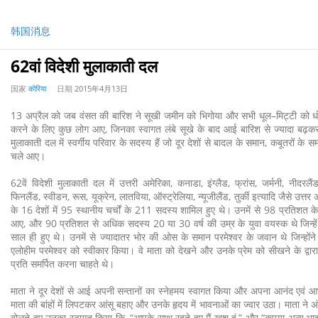
韩国消息
62वां विदेशी मुलाकाती दल
国家
कोरिया
日期
2015年4月13日
13 अप्रैल को जब वंसत की बारिश ने सूखी जमीन को भिगोया और सभी धूल–मिट्टी को धो–
करने के लिए कुछ लोग आए, जिनका स्वागत लंबे सूखे के बाद आई बारिश से ज्यादा बढ़कर 
मुलाकाती दल में स्वर्गीय परिवार के सदस्य हैं जो दूर देशों से बादल के समान, कबूतरों के
चले आए।
62वें विदेशी मुलाकाती दल में उत्तरी अमेरिका, कनाडा, इंग्लैड, फ्रांस, जर्मनी, नीदरलै
फिनलैंड, स्वीडन, रूस, यूक्रेन, लातविया, ऑस्ट्रेलिया, न्यूजीलैंड, तुर्की इत्यादि जैसे उत्
के 16 देशों में 95 स्थानीय चर्चों के 211 सदस्य शामिल हुए थे। उनमें से 98 प्रतिशत क
आए, और 90 प्रतिशत से अधिक सदस्य 20 या 30 वर्ष की उम्र के युवा वयस्क थे जिन्हें 
साल ही हुए थे। उनमें से ज्यादातर भोर की ओस के समान परमेश्वर के जवान थे जिन्होंन
एलोहीम परमेश्वर को स्वीकार किया। वे माता को देखने और उनके प्रेम को सीखने के द्व
प्रति समर्पित करना चाहते थे।
माता ने दूर देशों से आई अपनी सन्तानों का स्नेहमय स्वागत किया और अपना आनंद एवं आभ
माता की बांहों में लिपटकर आंसू बहाए और उनके हृदय में भावनाओं का ज्वार उठा। माता ने अंग
बोलते हुए उनका स्वागत किया कि, “आपके साथ रहते हुए मैं खुश हूं,” और “कृपया अन्य भा