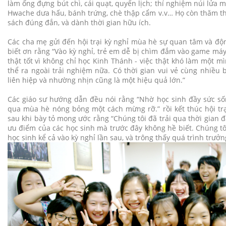
làm ống đựng bút chì, cái quạt, quyển lịch; thí nghiệm núi lửa 
Hwache dưa hấu, bánh trứng, chè thập cẩm v.v… Họ còn thăm th
sách đúng đắn, và dành thời gian hữu ích.
Các cha mẹ gửi đến hội trại kỳ nghỉ mùa hè sự quan tâm và độn
biết ơn rằng “Vào kỳ nghỉ, trẻ em dễ bị chìm đắm vào game máy v
thật tốt vì không chỉ học Kinh Thánh - việc thật khó làm một m
thể ra ngoài trải nghiệm nữa. Có thời gian vui vẻ cùng nhiều 
liên hiệp và nhường nhịn cũng là một hiệu quả lớn.”
Các giáo sư hướng dẫn đều nói rằng “Nhờ học sinh đầy sức sốn
qua mùa hè nóng bỏng một cách mừng rỡ.” rồi kết thúc hội trạ
sau khi bày tỏ mong ước rằng “Chúng tôi đã trải qua thời gian đ
ưu điểm của các học sinh mà trước đây không hề biết. Chúng t
học sinh kể cả vào kỳ nghỉ lần sau, và trông thấy quá trình trưở