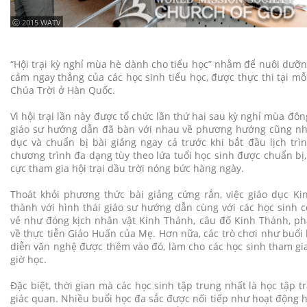
ⓒ 2015 WATV
“Hội trại kỳ nghỉ mùa hè dành cho tiểu học” nhằm để nuôi dưỡn
cảm ngay thẳng của các học sinh tiểu học, được thực thi tại m
Chúa Trời ở Hàn Quốc.
Vì hội trại lần này được tổ chức lần thứ hai sau kỳ nghỉ mùa đô
giáo sư hướng dẫn đã bàn với nhau về phương hướng cũng nh
dục và chuẩn bị bài giảng ngay cả trước khi bắt đầu lịch trì
chương trình đa dạng tùy theo lứa tuổi học sinh được chuẩn bị, 
cực tham gia hội trại dầu trời nóng bức hàng ngày.
Thoát khỏi phương thức bài giảng cứng rắn, việc giáo dục K
thành với hình thái giáo sư hướng dẫn cùng với các học sinh c
vẻ như đóng kịch nhân vật Kinh Thánh, câu đố Kinh Thánh, phá
về thực tiễn Giáo Huấn của Mẹ. Hơn nữa, các trò chơi như buổi 
diễn văn nghệ được thêm vào đó, làm cho các học sinh tham gia
giờ học.
Đặc biệt, thời gian mà các học sinh tập trung nhất là học tập t
giác quan. Nhiều buổi học đa sắc được nối tiếp như hoạt động h