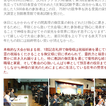
先立って6月5日各堂会で行われた1次筆記試験予選に自分から進ん
出した1,500余名の参加者はこの日、75対1の競争率を誇る受賞の
大講堂と別館教育館で発表試験を受けた。
休日にもかかわらずその間真理の御言葉の剣をどれだけ熱心に磨き
するために、早朝くから急いで大会場に来た参加者は“熱心に発表す
ることで神様を喜ばせてその栄光を全世界に現わす息子になります”
いて嬉しい心で大会に参加した。連日30度を上り下りする炎天下が
年たちの顔には始終明るい笑いが消えなかった。
本格的な大会が始まる前、1部記念礼拝で御母様は祝福祈祷を通じて
霊の祝福をくださることを御父様に切に求められて、靈的力と福音
豊かに吹き入れ賜りました。特に教訓の御言葉を通じて慢性的な経
職場と家庭、そして教会の心強いしんばり棒として預言者の役目まで
うしながら神様の栄光のためにまじめに生活している壮年の勞苦
た。