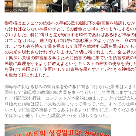
ⓒ 2005 WATV
御母様はエフェソの信徒への手紙6章10節以下の御言葉を強調しな
なければならない神様の子としての使命と心得をどのようにするの
さいました。特に“偽りと悪が横行する時代であればあるほど神様の
けていなければ、銃刀なしに戦争に臨む軍人のようだから、命の
け、いつも身を慎んで目を覚まして真理を敵対する悪を警戒しても
の栄光を現わさなければなりません”と切に頼まれました。全世界の
く奥深い真理の御言葉を学ぶために預言の地に来ている預言成就の
民族に真理を守るように教えよというキリストの最後の使命を受けた
を受けて外国に行く使臣)としての責務を果たすことができる神様の
も重ねて頼まれました。
御母様の切なる頼みの御言葉を心の板に書きつけられた壮年は大きく力
回答して“御母様の教訓の御言葉を奉って行いとして実践します”は
た。1部記念礼拝後、コンテストが本格的に始まった。外では記念礼
り始めた雨粒は涼しい大粒の雨になって降っていた。すべての壮年
いっしょに聖霊の祝福までもあふれるように豊かに注いでくださる
でほかほか盛り上がった講堂がいっそう涼しくなった。