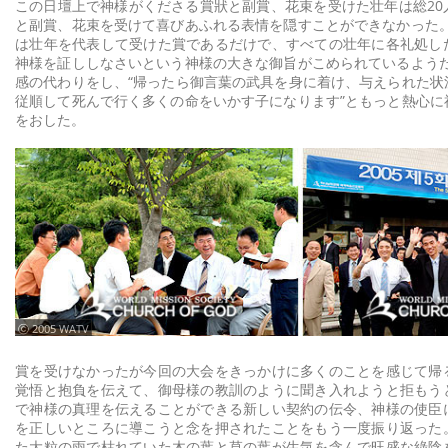
この日壇上で神様がくださる賞狀と副賞、花束を受けた壮年は総20
と副賞、花束を受けて喜びあふれる表情を隠すことができなかった。
は壮年を代表して受けた賞であるだけで、すべての壮年に各礼処し
神様を証ししなさいという神様の大きな御旨がこめられているようだ
感の代わりをし、“帰ったら御言葉の武具を身に着け、与えられた状
従順して死んで行く多くの命をいかす子になります”ともっと熱心に
をおした。
ⓒ 2005 WATV
賞を受けなかったが今回の大会をきっかけに多くのことを感じて帰
覚悟と抱負を伝えて、御母様の教訓のように聞き入れようと拒もう
で神様の真理を伝えることができる新しい契約の伝令、神様の使臣
を正しいところに導こうと念を押されたことをもう一度振り返った
た大粒の雨で枯れていた木の葉と草の葉が生気を含んで旺盛な綠陰