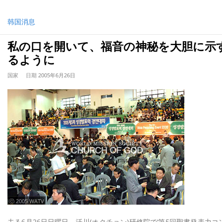
韩国消息
私の口を開いて、福音の神秘を大胆に示
るように
国家
日期
2005年6月26日
ⓒ 2005 WATV
去る6月26日日曜日、沃川(オクチョン)研修院で‘第5回聖書発表力コ