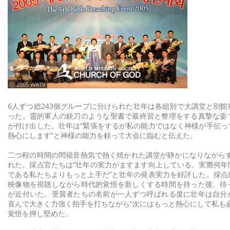
ⓒ 2005 WATV
6人ずつ総243個グループに分けられた壮年は各組別で大講堂と別
った。靈的軍人の銃刀のような聖書で最終習と整理をする真摯な姿
が付け出した。壮年は“緊張をするが私の能力ではなく神様が手伝っ
熱心にします”と神様の能力を頼って大会に臨むと伝えた。
二つ程の時間の間福音熱気で熱く焼かれた講堂が静かになりながらす
れた。採点官たちは“壮年の実力がますます向上している。実際何年
である私たちよりもっと上手だ”と壮年の発表実力を好評した。採点
映像物を視聴しながら時代的覚悟を新しくする時間を持った後、待
が近付いた。受賞者たちの名前が一人ずつ呼ばれる度に壮年は自分
喜んで大きく力強く拍手を打ちながら“次にはもっと熱心にして私も
覚悟を押し堅めた。