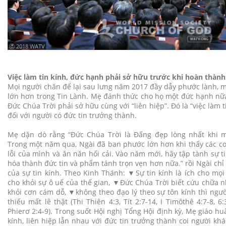
ⓒ 2018 WATV
Việc làm tin kính, đức hạnh phải sở hữu trước khi hoàn thành
Mọi người chăn để lại sau lưng năm 2017 đầy dẫy phước lành, 
lớn hơn trong Tin Lành. Mẹ đánh thức cho họ một đức hạnh nữa
Đức Chúa Trời phải sở hữu cùng với “liên hiệp”. Đó là “việc làm t
đối với người có đức tin trưởng thành.
Mẹ dặn dò rằng “Đức Chúa Trời là Đấng đẹp lòng nhất khi mộ
Trong một năm qua, Ngài đã ban phước lớn hơn khi thấy các con
lỗi của mình và ăn năn hối cải. Vào năm mới, hãy tập tành sự t
hóa thành đức tin và phẩm tánh trọn vẹn hơn nữa.” rồi Ngài chỉ r
của sự tin kính. Theo Kinh Thánh: ▼Sự tin kính là ích cho mọi
cho khỏi sự ô uế của thế gian, ▼Đức Chúa Trời biết cứu chữa 
khỏi cơn cám dỗ, ▼không theo đạo lý theo sự tôn kính thì ngườ
thiếu mất lẽ thật (Thi Thiên 4:3, Tít 2:7-14, I Timôthê 4:7-8, 6:3
Phierơ 2:4-9). Trong suốt Hội nghị Tổng Hội định kỳ, Mẹ giáo hu
kính, liên hiệp lẫn nhau với đức tin trưởng thành coi người kh