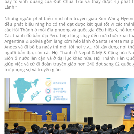
bày tỏ vinh quang của Đức Chúa Trời và thấy được sự phát tr
Lành.”
Những người phát biểu như nhà truyền giáo Kim Wang Hyeon (Fa
đều phát biểu rằng họ có thể đạt được kết quả tốt vì các thán
các Hội Thánh ở mỗi địa phương và quốc gia đều hiệp ý, nỗ lực 
Các thánh đồ bản địa Peru hiệp lòng chạy đến nơi chưa khai t
Argentina & Bolivia gồm làng xóm hẻo lánh ở Santa Teresa mà p
Andes và đi bộ ba ngày thì mới tới nơi v.v... rồi xây dựng nơi 
người bản địa, còn các Hội Thánh ở Nepal & Mỹ & Cộng hòa N
Siôn ở nước lân cận và ở đại lục khác nữa. Hội Thánh Hàn Qu
giúp việc và cử đi đoàn truyền giáo hơn 340 đợt sang 62 quốc 
trợ phụng sự và truyền giáo.