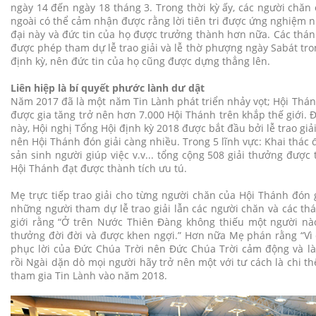
ngày 14 đến ngày 18 tháng 3. Trong thời kỳ ấy, các người chă
ngoài có thể cảm nhận được rằng lời tiên tri được ứng nghiệm 
đại này và đức tin của họ được trưởng thành hơn nữa. Các thá
được phép tham dự lễ trao giải và lễ thờ phượng ngày Sabát tro
định kỳ, nên đức tin của họ cũng được dựng thẳng lên.
Liên hiệp là bí quyết phước lành dư dật
Năm 2017 đã là một năm Tin Lành phát triển nhảy vọt; Hội Thá
được gia tăng trở nên hơn 7.000 Hội Thánh trên khắp thế giới. 
này, Hội nghị Tổng Hội định kỳ 2018 được bắt đầu bởi lễ trao giải
nên Hội Thánh đón giải càng nhiều. Trong 5 lĩnh vực: Khai thác 
sản sinh người giúp việc v.v... tổng cộng 508 giải thưởng được
Hội Thánh đạt được thành tích ưu tú.
Mẹ trực tiếp trao giải cho từng người chăn của Hội Thánh đón 
những người tham dự lễ trao giải lẫn các người chăn và các th
giới rằng “Ở trên Nước Thiên Đàng không thiếu một người nà
thưởng đời đời và được khen ngợi.” Hơn nữa Mẹ phán rằng “Vì 
phục lời của Đức Chúa Trời nên Đức Chúa Trời cảm động và làm
rồi Ngài dặn dò mọi người hãy trở nên một với tư cách là chi th
tham gia Tin Lành vào năm 2018.