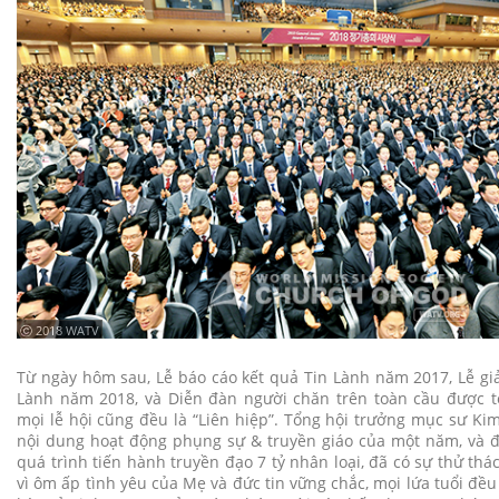
ⓒ 2018 WATV
Từ ngày hôm sau, Lễ báo cáo kết quả Tin Lành năm 2017, Lễ giả
Lành năm 2018, và Diễn đàn người chăn trên toàn cầu được t
mọi lễ hội cũng đều là “Liên hiệp”. Tổng hội trưởng mục sư Kim 
nội dung hoạt động phụng sự & truyền giáo của một năm, và đ
quá trình tiến hành truyền đạo 7 tỷ nhân loại, đã có sự thử th
vì ôm ấp tình yêu của Mẹ và đức tin vững chắc, mọi lứa tuổi đều