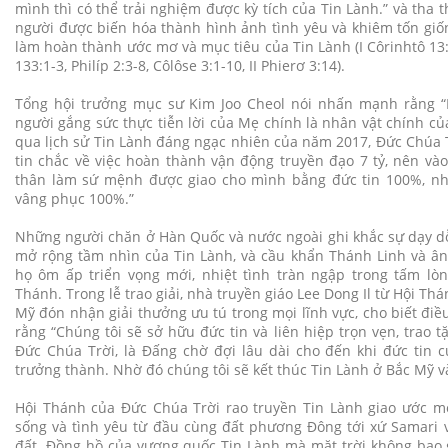
mình thì có thể trải nghiệm được kỳ tích của Tin Lành.” và tha
người được biến hóa thành hình ảnh tình yêu và khiêm tốn giố
làm hoàn thành ước mơ và mục tiêu của Tin Lành (I Côrinhtô 13:1
133:1-3, Philíp 2:3-8, Côlôse 3:1-10, II Phierơ 3:14).
Tổng hội trưởng mục sư Kim Joo Cheol nói nhấn mạnh rằng 
người gắng sức thực tiễn lời của Mẹ chính là nhân vật chính c
qua lịch sử Tin Lành đáng ngạc nhiên của năm 2017, Đức Chúa 
tin chắc về việc hoàn thành vận động truyền đạo 7 tỷ, nên và
thân làm sứ mệnh được giao cho mình bằng đức tin 100%, nhi
vâng phục 100%.”
Những người chăn ở Hàn Quốc và nước ngoài ghi khắc sự dạy dỗ
mở rộng tầm nhìn của Tin Lành, và cầu khẩn Thánh Linh và ân
họ ôm ấp triển vọng mới, nhiệt tình tràn ngập trong tấm lòng
Thánh. Trong lễ trao giải, nhà truyền giáo Lee Dong Il từ Hội T
Mỹ đón nhận giải thưởng ưu tú trong mọi lĩnh vực, cho biết đi
rằng “Chúng tôi sẽ sở hữu đức tin và liên hiệp trọn vẹn, trao 
Đức Chúa Trời, là Đấng chờ đợi lâu dài cho đến khi đức tin c
trưởng thành. Nhờ đó chúng tôi sẽ kết thúc Tin Lành ở Bắc Mỹ và
Hội Thánh của Đức Chúa Trời rao truyền Tin Lành giao ước mớ
sống và tình yêu từ đầu cùng đất phương Đông tới xứ Samari v
đất. Đồng hồ của vương quốc Tin Lành mà mặt trời không bao g