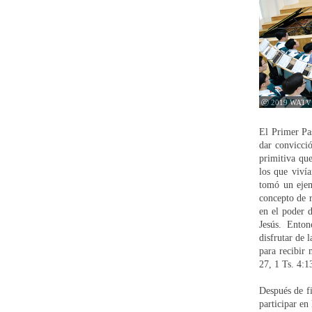
ⓒ 2019 WATV
El Primer Pa
dar convicció
primitiva que
los que vivía
tomó un ejemp
concepto de r
en el poder d
Jesús. Enton
disfrutar de 
para recibir
27, 1 Ts. 4:1
Después de fi
participar en