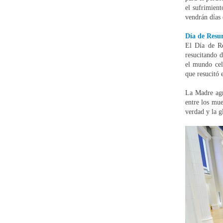
el sufrimient
vendrán días 
Día de Resur
El Día de Re
resucitando d
el mundo cel
que resucitó 
La Madre agr
entre los mue
verdad y la g