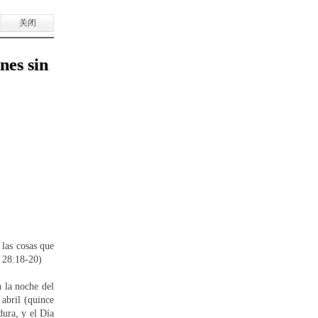
关闭
nes sin
 las cosas que
. 28:18-20)
 la noche del
 abril (quince
dura, y el Día