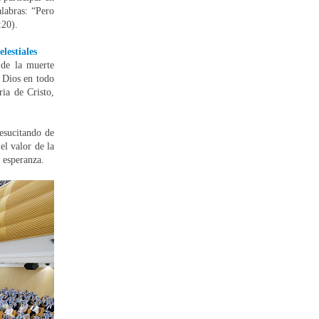
alabras: “Pero
:20).
lestiales
 de la muerte
e Dios en todo
ia de Cristo,
esucitando de
el valor de la
n esperanza.