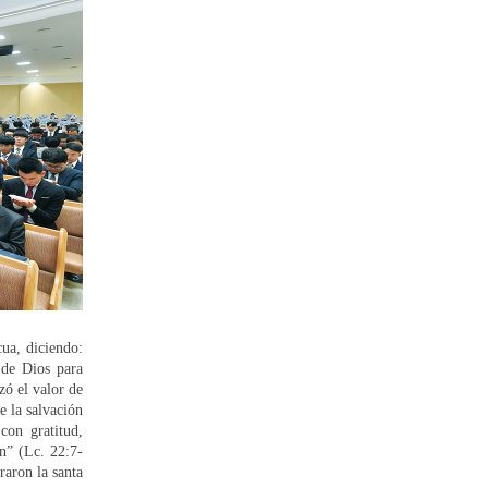
cua, diciendo:
 de Dios para
zó el valor de
e la salvación
con gratitud,
ón” (Lc. 22:7-
raron la santa