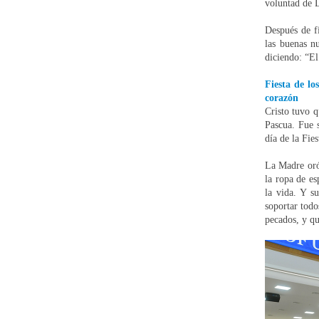
voluntad de D
Después de f
las buenas n
diciendo: “El
Fiesta de lo
corazón
Cristo tuvo q
Pascua. Fue s
día de la Fie
La Madre oró 
la ropa de es
la vida. Y s
soportar todo
pecados, y qu