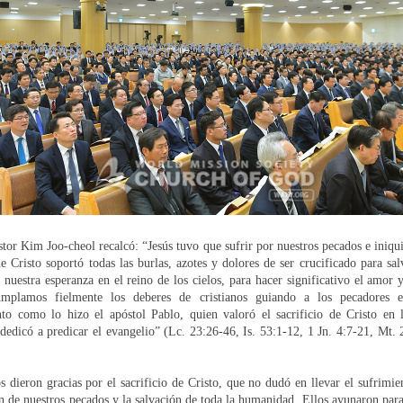
tor Kim Joo-cheol recalcó: “Jesús tuvo que sufrir por nuestros pecados e iniq
 Cristo soportó todas las burlas, azotes y dolores de ser crucificado para sa
uestra esperanza en el reino de los cielos, para hacer significativo el amor y
mplamos fielmente los deberes de cristianos guiando a los pecadores es
nto como lo hizo el apóstol Pablo, quien valoró el sacrificio de Cristo en 
dedicó a predicar el evangelio” (Lc. 23:26-46, Is. 53:1-12, 1 Jn. 4:7-21, Mt.
dieron gracias por el sacrificio de Cristo, que no dudó en llevar el sufrimie
n de nuestros pecados y la salvación de toda la humanidad. Ellos ayunaron para