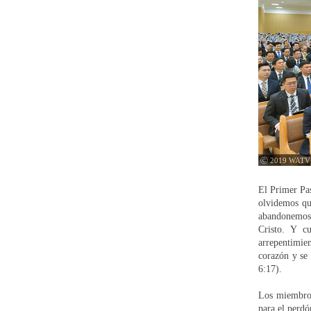
ⓒ 2019 WATV
El Primer Pas
olvidemos que
abandonemos n
Cristo. Y cu
arrepentimie
corazón y se 
6:17).
Los miembros 
para el perdó