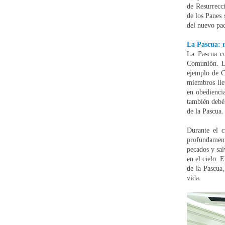
de Resurrecci
de los Panes 
del nuevo pac
La Pascua: r
La Pascua co
Comunión. La
ejemplo de Cr
miembros lle
en obediencia
también debéi
de la Pascua.
Durante el 
profundament
pecados y sal
en el cielo. 
de la Pascua
vida.