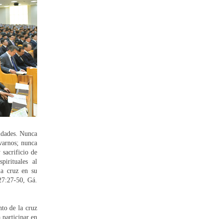
uidades. Nunca
lvarnos; nunca
 sacrificio de
pirituales al
la cruz en su
 27:27-50, Gá.
nto de la cruz
 participar en