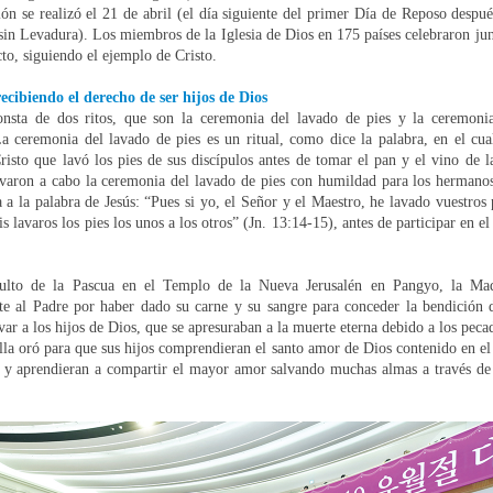
ón se realizó el 21 de abril (el día siguiente del primer Día de Reposo despué
sin Levadura). Los miembros de la Iglesia de Dios en 175 países celebraron junt
to, siguiendo el ejemplo de Cristo.
ecibiendo el derecho de ser hijos de Dios
nsta de dos ritos, que son la ceremonia del lavado de pies y la ceremoni
 ceremonia del lavado de pies es un ritual, como dice la palabra, en el cua
isto que lavó los pies de sus discípulos antes de tomar el pan y el vino de 
varon a cabo la ceremonia del lavado de pies con humildad para los hermano
 a la palabra de Jesús: “Pues si yo, el Señor y el Maestro, he lavado vuestros 
s lavaros los pies los unos a los otros” (Jn. 13:14-15), antes de participar en el
culto de la Pascua en el Templo de la Nueva Jerusalén en Pangyo, la Mad
e al Padre por haber dado su carne y su sangre para conceder la bendición 
var a los hijos de Dios, que se apresuraban a la muerte eterna debido a los pec
Ella oró para que sus hijos comprendieran el santo amor de Dios contenido en el
, y aprendieran a compartir el mayor amor salvando muchas almas a través de 