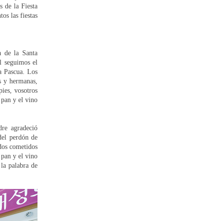
s de la Fiesta
os las fiestas
a de la Santa
l seguimos el
la Pascua. Los
s y hermanas,
pies, vosotros
 pan y el vino
re agradeció
del perdón de
ados cometidos
 pan y el vino
la palabra de