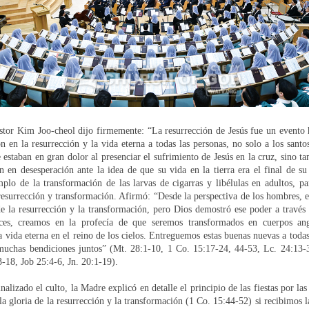
stor Kim Joo-cheol dijo firmemente: “La resurrección de Jesús fue un evento h
n en la resurrección y la vida eterna a todas las personas, no solo a los santos
 estaban en gran dolor al presenciar el sufrimiento de Jesús en la cruz, sino t
n en desesperación ante la idea de que su vida en la tierra era el final de su
lo de la transformación de las larvas de cigarras y libélulas en adultos, pa
esurrección y transformación. Afirmó: “Desde la perspectiva de los hombres, es
e la resurrección y la transformación, pero Dios demostró ese poder a través
ces, creamos en la profecía de que seremos transformados en cuerpos ang
la vida eterna en el reino de los cielos. Entreguemos estas buenas nuevas a todas
 muchas bendiciones juntos” (Mt. 28:1-10, 1 Co. 15:17-24, 44-53, Lc. 24:13-3
3-18, Job 25:4-6, Jn. 20:1-19).
nalizado el culto, la Madre explicó en detalle el principio de las fiestas por l
 la gloria de la resurrección y la transformación (1 Co. 15:44-52) si recibimos 