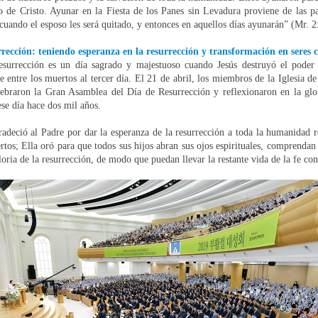
o de Cristo. Ayunar en la Fiesta de los Panes sin Levadura proviene de las p
cuando el esposo les será quitado, y entonces en aquellos días ayunarán” (Mr. 2
rección: teniendo esperanza en la resurrección y transformación en seres ce
surrección es un día sagrado y majestuoso cuando Jesús destruyó el poder
e entre los muertos al tercer día. El 21 de abril, los miembros de la Iglesia d
ebraron la Gran Asamblea del Día de Resurrección y reflexionaron en la glor
ese día hace dos mil años.
adeció al Padre por dar la esperanza de la resurrección a toda la humanidad r
rtos; Ella oró para que todos sus hijos abran sus ojos espirituales, comprendan 
loria de la resurrección, de modo que puedan llevar la restante vida de la fe co