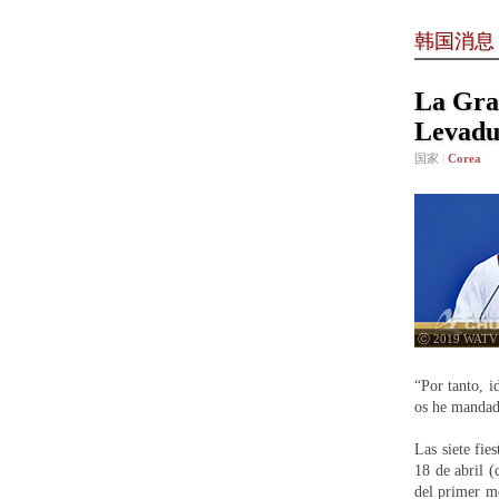
韩国消息
La Gran
Levadur
国家
|
Corea
ⓒ 2019 WATV
“Por tanto, i
os he mandado
Las siete fi
18 de abril (
del primer me