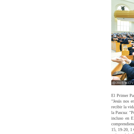
ⓒ 2019 WATV
El Primer Pas
“Jesús nos e
recibir la vi
la Pascua: “P
incluso en E
comprendiendo
15, 19-20, 1 