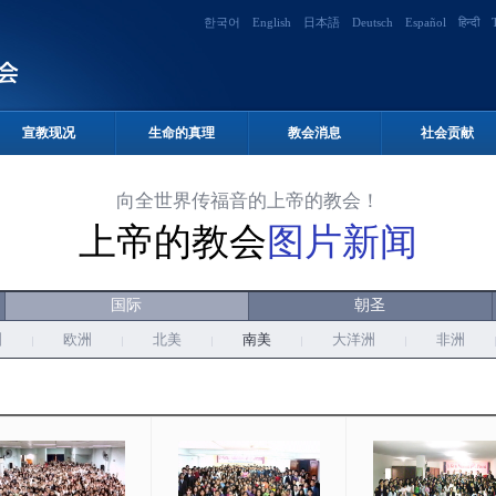
한국어
English
日本語
Deutsch
Español
हिन्दी
宣教现况
生命的真理
教会消息
社会贡献
向全世界传福音的上帝的教会！
上帝的教会
图片新闻
国际
朝圣
洲
欧洲
北美
南美
大洋洲
非洲