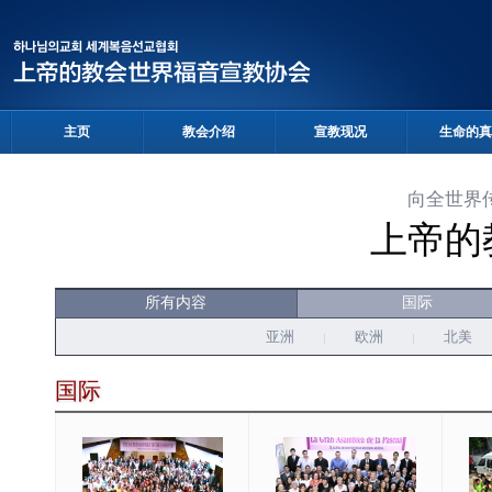
主页
教会介绍
宣教现况
生命的真
向全世界
上帝的
所有内容
国际
亚洲
欧洲
北美
国际