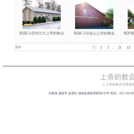
美国GA亚特兰大上帝的教会
美国CA旧金山上帝的教会
俄罗
页码
»
1
2
...
11
12
© 上帝的教会世界福
京畿道 城南市 盆唐区 城南盆唐邮局邮箱119号 电话：031-738-5999 传真：031-