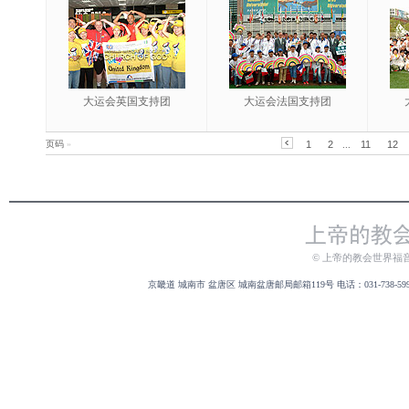
大运会英国支持团
大运会法国支持团
页码
»
1
2
...
11
12
© 上帝的教会世界福
京畿道 城南市 盆唐区 城南盆唐邮局邮箱119号 电话：031-738-5999 传真：031-