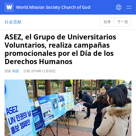
World Mission Society Church of God
WATV
社会贡献
目录
下一页
ASEZ, el Grupo de Universitarios
Voluntarios, realiza campañas
promocionales por el Día de los
Derechos Humanos
国家
韩国
日期
2018年12月06日