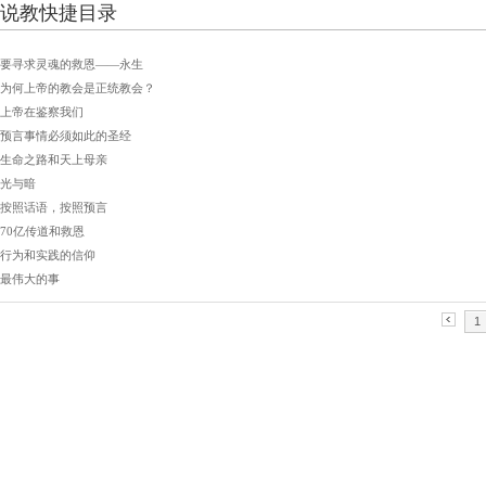
说教快捷目录
要寻求灵魂的救恩——永生
​为何上帝的教会是正统教会？
上帝在鉴察我们
预言事情必须如此的圣经
生命之路和天上母亲
光与暗
按照话语，按照预言
70亿传道和救恩
行为和实践的信仰
最伟大的事
1