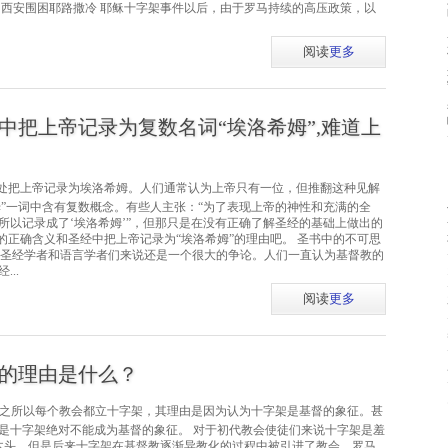
帕西安围困耶路撒冷 耶稣十字架事件以后，由于罗马持续的高压政策，以
阅读
更多
中把上帝记录为复数名词“埃洛希姆”,难道上
处把上帝记录为埃洛希姆。人们通常认为上帝只有一位，但推翻这种见解
姆”一词中含有复数概念。有些人主张：“为了表现上帝的神性和充满的全
所以记录成了‘埃洛希姆’”，但那只是在没有正确了解圣经的基础上做出的
的正确含义和圣经中把上帝记录为“埃洛希姆”的理由吧。 圣书中的不可思
一词对圣经学者和语言学者们来说还是一个很大的争论。人们一直认为基督教的
..
阅读
更多
的理由是什么？
今之所以每个教会都立十字架，其理由是因为认为十字架是基督的象征。甚
是十字架绝对不能成为基督的象征。 对于初代教会使徒们来说十字架是羞
的木头，但是后来十字架在基督教逐渐异教化的过程中被引进了教会。罗马