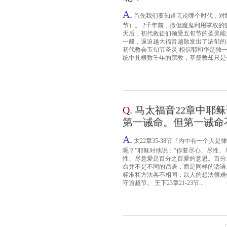
A.
首先我们要知道无论哪个时代，对
节）。 2千年前，撒但魔鬼利用掌权
天后，初代教徒们领受五旬节的圣灵能
一般，逼迫越大福音越散发出了浓郁的
初代教会五旬节圣灵 相信耶和华是独
统中扎根数千年的宗教，基督教却只是一
Q.
马太福音22章中耶
第一诫命。但第一诫命
A.
太22章35-38节『内中有一个
呢？”耶稣对他说：“你要尽心、尽性、
性、尽意爱是百分之百爱的意思。百分
命并不是不同的话语，而是同样的话语
标准和方法各不相同，以人的想法很难
守逾越节。 王下23章21-23节...