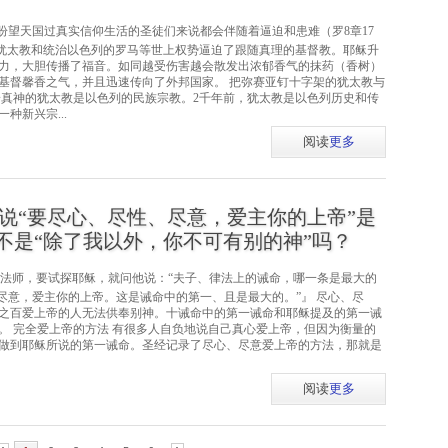
盼望天国过真实信仰生活的圣徒们来说都会伴随着逼迫和患难（罗8章17
的犹太教和统治以色列的罗马等世上权势逼迫了跟随真理的基督教。耶稣升
力，大胆传播了福音。如同越受伤害越会散发出浓郁香气的抹药（香树）
基督馨香之气，并且迅速传向了外邦国家。 把弥赛亚钉十字架的犹太教与
一真神的犹太教是以色列的民族宗教。2千年前，犹太教是以色列历史和传
种新兴宗...
阅读
更多
稣说“要尽心、尽性、尽意，爱主你的上帝”是
不是“除了我以外，你不可有别的神”吗？
人是律法师，要试探耶稣，就问他说：“夫子、律法上的诫命，哪一条是最大的
尽意，爱主你的上帝。这是诫命中的第一、且是最大的。”』 尽心、尽
之百爱上帝的人无法供奉别神。十诫命中的第一诫命和耶稣提及的第一诫
。 完全爱上帝的方法 有很多人自负地说自己真心爱上帝，但因为衡量的
做到耶稣所说的第一诫命。圣经记录了尽心、尽意爱上帝的方法，那就是
阅读
更多