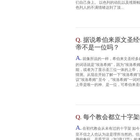
们自己身上。 以色列的动乱以及维斯
色列人的不满情绪达到了顶...
Q.
据说希伯来原文圣经
帝不是一位吗？
A.
就像所说的一样，希伯来文圣经多
的词语就是“埃洛希姆”，因为“埃洛希
能，或者为了显示圣三位一体的上帝，
猜测。从现在开始了解一下“埃洛希姆”
议“埃洛希姆” 至今 ，“埃洛希姆”
上帝是唯一的神、是一位，可希伯来圣经.
Q.
每个教会都立十字架
A.
在初代教会从未有过的十字架 如
至不信之人也认为这是理所当然的。但
辱的象征，是受咒诅（加3章13节）