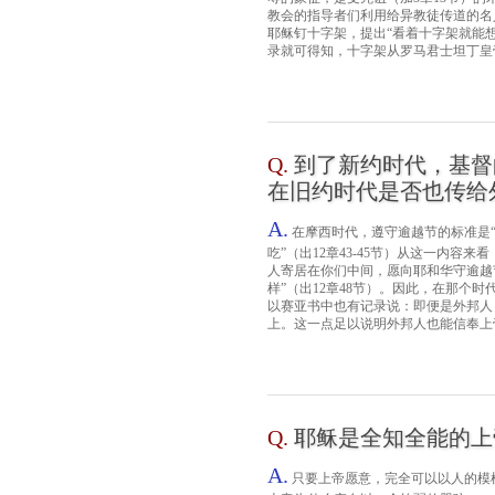
教会的指导者们利用给异教徒传道的名
耶稣钉十字架，提出“看着十字架就能
录就可得知，十字架从罗马君士坦丁皇帝
Q.
到了新约时代，基督
在旧约时代是否也传给
A.
在摩西时代，遵守逾越节的标准是
吃”（出12章43-45节）从这一内
人寄居在你们中间，愿向耶和华守逾越
样”（出12章48节）。因此，在那个
以赛亚书中也有记录说：即便是外邦人
上。这一点足以说明外邦人也能信奉上帝，
Q.
耶稣是全知全能的上
A.
只要上帝愿意，完全可以以人的模