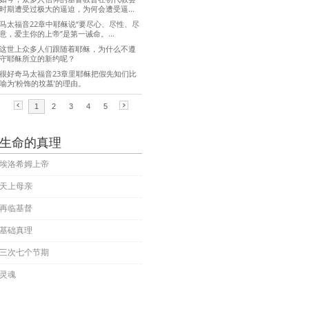
生命的真理
埃洛希姆上帝
天上母亲
再临基督
基础真理
三次七个节期
灵魂