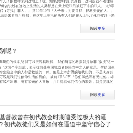
个儿子的模样来到这地上了呢。如果想到我们的身份，这问题就不难理解
耶稣曾说过在这地上生活的人类都是在天上犯罪后被赶下来的罪人。 太9章
召（寻找）罪人。』 路19章10节『人子来，为要寻找、拯救失丧的人。』
接此话语来看就可得知，在这地上生活的所有人都是在天上犯了死罪被赶下来
阅读
更多
别呢？
我们的根本,这就可以很容易理解。 我们所需的救援就是赦罪 ‘救援’这一
援）’这两个字组成，表示拯救处在困境或者危险当中之人的意思。帮助因生
命危险当中的人都是救援的一种。但是上帝所恩赐给我们的，不是肉身的
说是我们过信仰生活的目的。 彼前1章8-9节『你们虽然没有见过他，却
有说不出来、满有荣光的大喜乐，并且得着你们信心的果效，就是灵魂的
阅读
更多
基督教曾在初代教会时期遭受过极大的逼
？初代教徒们又是如何在逼迫中坚守信心了