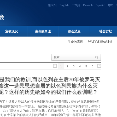
한국어
English
日本語
Deutsch
Español
हिन्दी
宣教现况
生命的真理
教会消息
社会贡献
生命的真理
WATV多媒体讲道
1
2
3
4
5
6
是我们的教训,而以色列在主后70年被罗马灭
族这一选民思想自居的以色列民族为什么灭
呢？这样的历史给如今的我们什么教训呢？
告了为拯救人类以人的模样来到这地上的基督耶稣，使他站在总督彼拉多
呼喊把耶稣钉在十字架上。 虽然彼拉多在耶稣身上找不到任何罪，但害怕
说：“流这义人的血，罪不在我，你们承当吧！”。 “他的血归到我们和
把耶稣钉在十字架上的犹太人们的呼喊声，40年后像飞镖一样原封不动地归回他