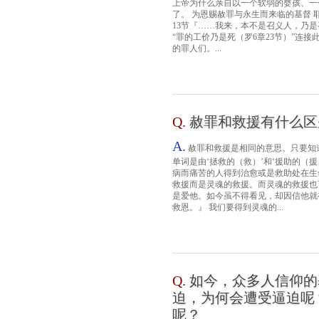
上帝为什么亲自以一个软弱的婴孩、一
了。 为恩赐赦罪与永生而来临的基督 
13节『……我来，本不是召义人，乃是
“罪的工价乃是死（罗6章23节）”连
的罪人们。...
Q.
赦罪和救援有什么区
A.
赦罪和救援是相同的意思。只要知道
单词是由‘拯救的（救）’和‘援助的（
病而痛苦的人得到治愈或是救助处在生
救援而是灵魂的救援。而灵魂的救援也可
是爱他。如今虽不得看见，却因信他就
救恩。』 我们要得到灵魂的...
Q.
如今，众多人信仰的
迫，为何会遭受逼迫呢
呢？