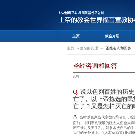
主页
教会介绍
主页
»
生命的真理
»
圣经咨询和回答
圣经咨询和回答
页码
»
Q.
说以色列百姓的历史
亡了。以上帝拣选的民
亡了？又是怎样灭亡的
A.
当时以色列当代宗教指导者们，控
面前。来到审判现场的犹太人们也大声
若不处罚反要生乱，就拿水洗自己的手，
我们的子孙身上。”(太27章25节) 