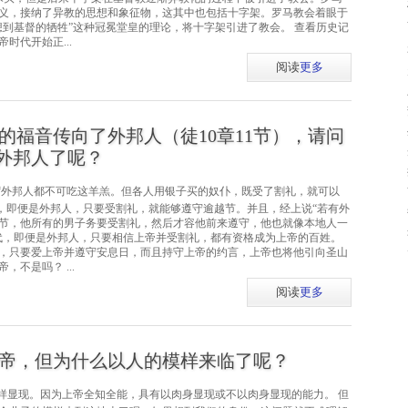
义，接纳了异教的思想和象征物，这其中也包括十字架。罗马教会着眼于
想到基督的牺牲”这种冠冕堂皇的理论，将十字架引进了教会。 查看历史记
时代开始正...
阅读
更多
的福音传向了外邦人（徒10章11节），请问
外邦人了呢？
“外邦人都不可吃这羊羔。但各人用银子买的奴仆，既受了割礼，就可以
容来看，即便是外邦人，只要受割礼，就能够遵守逾越节。并且，经上说“若有外
节，他所有的男子务要受割礼，然后才容他前来遵守，他也就像本地人一
时代，即便是外邦人，只要相信上帝并受割礼，都有资格成为上帝的百姓。
，只要爱上帝并遵守安息日，而且持守上帝的约言，上帝也将他引向圣山
不是吗？ ...
阅读
更多
帝，但为什么以人的模样来临了呢？
样显现。因为上帝全知全能，具有以肉身显现或不以肉身显现的能力。 但