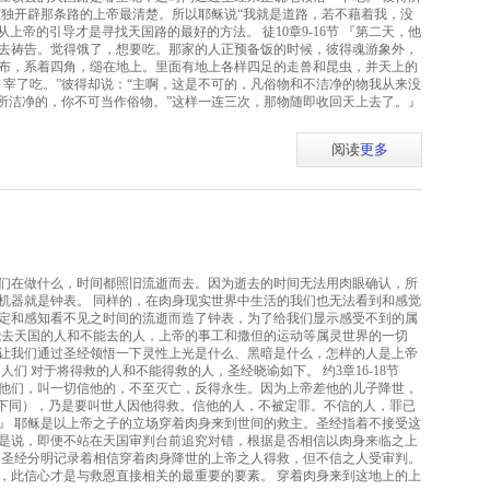
唯独开辟那条路的上帝最清楚。所以耶稣说“我就是道路，若不藉着我，没
从上帝的引导才是寻找天国路的最好的方法。 徒10章9-16节 『第二天，他
去祷告。觉得饿了，想要吃。那家的人正预备饭的时候，彼得魂游象外，
布，系着四角，缒在地上。里面有地上各样四足的走兽和昆虫，并天上的
，宰了吃。”彼得却说：“主啊，这是不可的，凡俗物和不洁净的物我从来没
帝所洁净的，你不可当作俗物。”这样一连三次，那物随即收回天上去了。』
阅读
更多
们在做什么，时间都照旧流逝而去。因为逝去的时间无法用肉眼确认，所
机器就是钟表。 同样的，在肉身现实世界中生活的我们也无法看到和感觉
定和感知看不见之时间的流逝而造了钟表，为了给我们显示感受不到的属
能去天国的人和不能去的人，上帝的事工和撒但的运动等属灵世界的一切
让我们通过圣经领悟一下灵性上光是什么、黑暗是什么，怎样的人是上帝
们 对于将得救的人和不能得救的人，圣经晓谕如下。 约3章16-18节
他们，叫一切信他的，不至灭亡，反得永生。因为上帝差他的儿子降世，
。下同），乃是要叫世人因他得救。信他的人，不被定罪。不信的人，罪已
』 耶稣是以上帝之子的立场穿着肉身来到世间的救主。圣经指着不接受这
是说，即便不站在天国审判台前追究对错，根据是否相信以肉身来临之上
 圣经分明记录着相信穿着肉身降世的上帝之人得救，但不信之人受审判。
，此信心才是与救恩直接相关的最重要的要素。 穿着肉身来到这地上的上