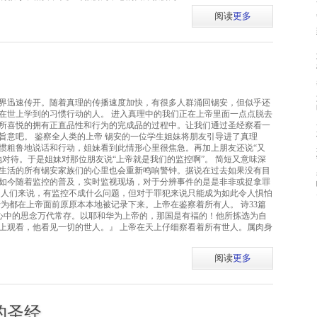
阅读
更多
界迅速传开。随着真理的传播速度加快，有很多人群涌回锡安，但似乎还
在世上学到的习惯行动的人。 进入真理中的我们正在上帝里面一点点脱去
所喜悦的拥有正直品性和行为的完成品的过程中。让我们通过圣经察看一
旨意吧。 鉴察全人类的上帝 锡安的一位学生姐妹将朋友引导进了真理
惯粗鲁地说话和行动，姐妹看到此情形心里很焦急。再加上朋友还说“又
对待。于是姐妹对那位朋友说“上帝就是我们的监控啊”。 简短又意味深
生活的所有锡安家族们的心里也会重新鸣响警钟。据说在过去如果没有目
如今随着监控的普及，实时监视现场，对于分辨事件的是是非非或捉拿罪
的人们来说，有监控不成什么问题，但对于罪犯来说只能成为如此令人惧怕
为都在上帝面前原原本本地被记录下来。上帝在鉴察着所有人。 诗33篇
，他心中的思念万代常存。以耶和华为上帝的，那国是有福的！他所拣选为自
上观看，他看见一切的世人。』 上帝在天上仔细察看着所有世人。属肉身
阅读
更多
的圣经