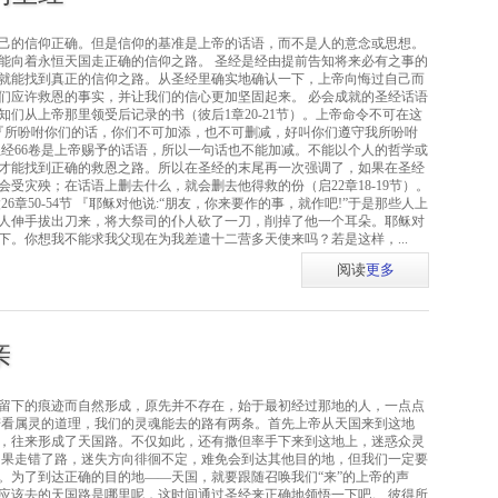
己的信仰正确。但是信仰的基准是上帝的话语，而不是人的意念或思想。
能向着永恒天国走正确的信仰之路。 圣经是经由提前告知将来必有之事的
就能找到真正的信仰之路。从圣经里确实地确认一下，上帝向悔过自己而
们应许救恩的事实，并让我们的信心更加坚固起来。 必会成就的圣经话语
们从上帝那里领受后记录的书（彼后1章20-21节）。上帝命令不可在这
 『所吩咐你们的话，你们不可加添，也不可删减，好叫你们遵守我所吩咐
圣经66卷是上帝赐予的话语，所以一句话也不能加减。不能以个人的哲学或
才能找到正确的救恩之路。所以在圣经的末尾再一次强调了，如果在圣经
受灾殃；在话语上删去什么，就会删去他得救的份（启22章18-19节）。
6章50-54节 『耶稣对他说:“朋友，你来要作的事，就作吧!”于是那些人上
人伸手拔出刀来，将大祭司的仆人砍了一刀，削掉了他一个耳朵。耶稣对
刀下。你想我不能求我父现在为我差遣十二营多天使来吗？若是这样，...
阅读
更多
亲
留下的痕迹而自然形成，原先并不存在，始于最初经过那地的人，一点点
若看属灵的道理，我们的灵魂能去的路有两条。首先上帝从天国来到这地
，往来形成了天国路。不仅如此，还有撒但率手下来到这地上，迷惑众灵
如果走错了路，迷失方向徘徊不定，难免会到达其他目的地，但我们一定要
。为了到达正确的目的地——天国，就要跟随召唤我们“来”的上帝的声
应该去的天国路是哪里呢，这时间通过圣经来正确地领悟一下吧。 彼得所