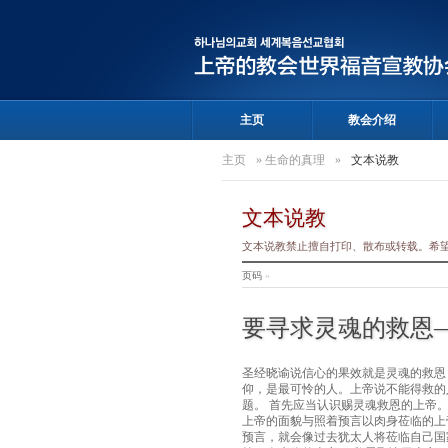
主页
教会介绍
主页
»
生命的真理
»
文本说教
文本说教
文本说教禁止擅自打印、散布或转载。希
页码
»
要寻求灵魂的救恩
圣经晓谕说信心的果效就是灵魂的救恩
仰，是最可怜的人。上帝说不能得救的
题。 首先应当认识赐灵魂救恩的上帝
上帝的面貌与照着预言以肉身莅临的上
预言，就会像过去犹太人将莅临自己国