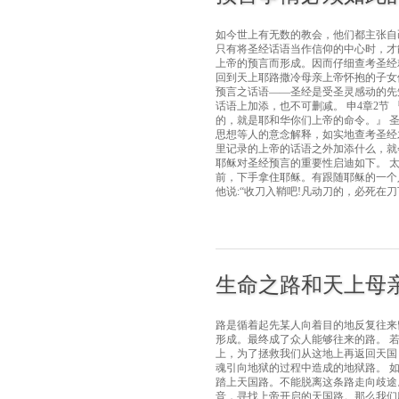
如今世上有无数的教会，他们都主张自
只有将圣经话语当作信仰的中心时，才
上帝的预言而形成。因而仔细查考圣经
回到天上耶路撒冷母亲上帝怀抱的子女
预言之话语——圣经是受圣灵感动的先知
话语上加添，也不可删减。 申4章2节
的，就是耶和华你们上帝的命令。』 
思想等人的意念解释，如实地查考圣经
里记录的上帝的话语之外加添什么，就会
耶稣对圣经预言的重要性启迪如下。 太2
前，下手拿住耶稣。有跟随耶稣的一个
他说:“收刀入鞘吧!凡动刀的，必死在
生命之路和天上母
路是循着起先某人向着目的地反复往来
形成。最终成了众人能够往来的路。 
上，为了拯救我们从这地上再返回天国
魂引向地狱的过程中造成的地狱路。 
踏上天国路。不能脱离这条路走向歧途
音，寻找上帝开启的天国路。那么我们