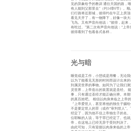
见的异象给予的教训 通往天国的路，
有人能到父那里去”（约14章6节）。顺
们行路将近那城，彼得约在午正上房顶
看见天开了，有一物降下，好像一块大
飞鸟。又有声音向他说：“彼得，起来
有吃过。”第二次有声音向他说：“上
彼得看到了包着各式各样...
光与暗
睡觉或是工作，小憩或是用餐，无论我
以为了能看见无形的时间而设计出来的
到属灵世界的事物。如同为了让我们测
灵世界，上帝造出的装置就是圣经。 
事，只有通过圣经才能正确分辨。本期
的真百姓吧。 相信以肉身来临之上帝的人
『上帝爱世人，甚至将他的独生子赐给
不是要定世人的罪（或作“审判世人”
经定了，因为他不信上帝独生子的名。
位耶稣的人说，等于罪已经定了。也就
帝，在这地上已经无异于受到判决了。
由此可知，只有迎接以肉身来临的上帝