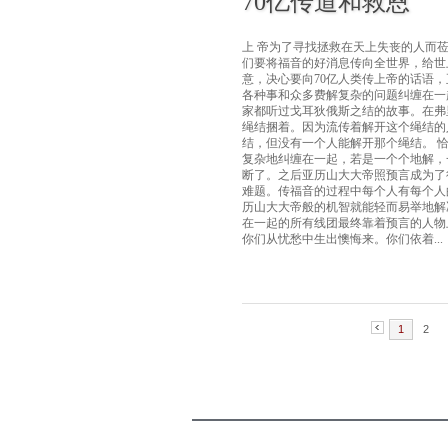
70亿传道和救恩
上 帝为了寻找拯救在天上失丧的人而
们要将福音的好消息传向全世界，给世上
意，决心要向70亿人类传上帝的话语
各种事和众多费解复杂的问题纠缠在一
家都听过戈耳狄俄斯之结的故事。在弗
绳结捆着。因为流传着解开这个绳结的
结，但没有一个人能解开那个绳结。 
复杂地纠缠在一起，若是一个个地解，
断了。之后亚历山大大帝照预言成为了
难题。传福音的过程中每个人有每个人
历山大大帝般的机智就能轻而易举地解
在一起的所有线团最终靠着预言的人物上
你们从忧愁中生出懊悔来。你们依着...
1
2