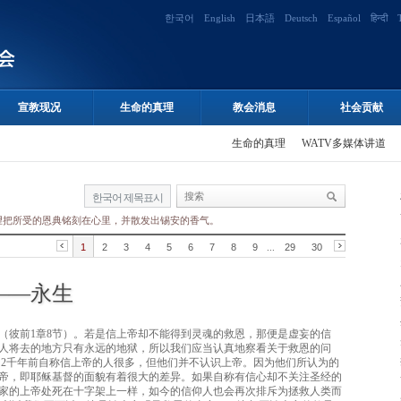
한국어
English
日本語
Deutsch
Español
हिन्दी
宣教现况
生命的真理
教会消息
社会贡献
生命的真理
WATV多媒体讲道
한국어 제목표시
望把所受的恩典铭刻在心里，并散发出锡安的香气。
1
2
3
4
5
6
7
8
9
...
29
30
——永生
（彼前1章8节）。若是信上帝却不能得到灵魂的救恩，那便是虚妄的信
人将去的地方只有永远的地狱，所以我们应当认真地察看关于救恩的问
。2千年前自称信上帝的人很多，但他们并不认识上帝。因为他们所认为的
帝，即耶稣基督的面貌有着很大的差异。如果自称有信心却不关注圣经的
家的上帝处死在十字架上一样，如今的信仰人也会再次排斥为拯救人类而