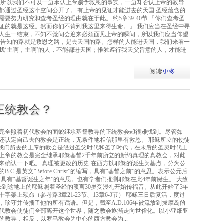
。所以我们不可以一边承认上帝赐予救恩的事实，一边却否认上帝的教导
都通过圣经这个空间公开了。 有上帝的见证才能进去的天国 圣经蕴含的
要努力研究和查考圣经的理由就在于此。 约5章39-40节 『你们查考圣
证的就是这经。然而你们不肯到我这里来得生命。』 我们应当在圣经中寻
人生一结束，不知不觉间会迎来必须面见上帝的瞬间，所以我们应当仰望
中告知的路就是救恩之路，是去天国的路。怎样的人能进天国，我们来看一
称呼我‘主啊，主啊’的人，不能都进天国；惟独遵行我天父旨意的人，才能进
阅读
更多
正统教会？
完全照着初代教会的面貌继承基督教导的正统教会却很难找到。尽管如
还认定自己去的教会是正统，无条件地相信那里有救恩。 耶稣所立的使徒
今我们所去的上帝的教会是经过圣父时代和圣子时代，在末后的圣灵时代上
上帝的教会是完全继承耶稣基督2千年前所立的新约真理的真教会，对此
来确认一下吧。 真理被更改的历史 在西方以耶稣的诞生为基点，分为公
.是英文“Before Christ”的缩写，具有“基督之前”的意思。表示公元后
”的缩写，具有“基督诞生之年”的意思。也有学者们推测耶稣在此4年前诞生。 大致
来到这地上的耶稣照着圣经的预言30岁受浸礼开始传福音。从此开始了3年
字架上殒命（参考路3章21-23节、13章6-9节） 耶稣三日后复活，度过
，珍守并传播了他的所有话语。但是，截至A.D.106年被流放到拔摩岛的
代教会使徒们全部离开这个世界，随之教会逐渐走向世俗化。以小亚细亚
教导，相反，以罗马教会为中心的西方教会为...