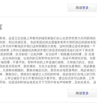
阅读
更多
言
务奖。这是立志实践上帝教导的锡安家族们合心合意劳苦努力共同获得的
的奖，所以倍感宝贵。 包括美国总统志愿服务奖和大韩民国总统团体表彰
上帝为何不断地应许我们这样荣耀的大奖呢，这时间通过圣经来领悟一下
声得称赞 上帝向正确相信其教训并遵行其旨意的锡安圣徒们应许了将在世
 『锡安的民哪，应当歌唱！以色列啊，应当欢呼！耶路撒冷的民哪，应 当满
，赶出你的仇敌。以色列的王耶和华在你中间，你必不再惧怕灾祸。当那
！锡安哪，不要手软。耶和华你的上帝是施行拯救、大有能力的主。他在
因你喜乐而欢呼。那些属你、为无大会愁烦、因你担当羞辱的，我必聚集
，又拯救你瘸腿的。聚集你被赶出的。那些在全地受羞辱的，我必使他们
来，聚集你们。我使你们被掳之人归回的时候，就必使你们在地上的万民
。』 上帝让锡安子女们不要惧怕也不要手软。通过此话语可以推测，上帝
手软。但是说到时候会使其在天下万民中有名声得称赞，且欢欣喜乐。 这
.
阅读
更多