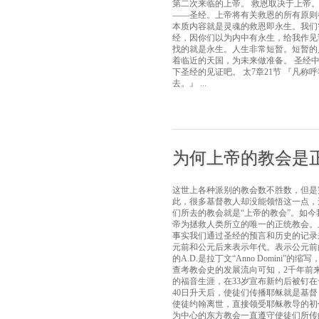
第二次来临的上帝。 救恩取决于上帝
——圣经。上帝将有关救恩的所有原则
本质内容就是灵魂的救恩即永生。我们需
经，因你们以为内中有永生，给我作见
找的就是永生。人生非常短暂。短暂的
着临近的天国，为未来做准备。 圣经
下圣经的见证吧。 太7章21节 『凡
去。』 ...
​为何上帝的教会是
这世上各种派别的教会数不胜数，但是
此，很多基督教人却没能领悟这一点，
们所去的教会就是“上帝的教会”。如
帝为拯救人类所立的唯一的正统教会。
事实我们通过圣经的预言和历史的记录
元前和公元后来表示年代。表示公元前的B.C
的A.D.是拉丁文“Anno Domini
查考教会史的发展流向可知，2千年前
的福音生涯，在33岁宣布新约后被钉在十
40日升天后，使徒们传播耶稣就是基督
使徒约翰离世，直接领受耶稣教导的初
为中心的东方教会一直遵守使徒们所传的