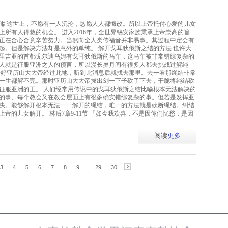
莅临这世上，不愿有一人沉沦，恳愿人人都悔改。所以上帝托付心爱的儿女
所有人得救的机会。 进入2016年，全世界锡安家族秉承上帝崇高的旨
，正在合心合意辛苦努力。当然向全人类传福音并非易事。其过程中定会有
起。但是解决方法却是意外的单纯。 解开戈耳狄俄斯之结的方法 也许大
里吉亚的首都戈尔迪乌姆有戈耳狄俄斯的马车，这马车被非常错综复杂的
人就是征服亚洲之人的预言，所以漫长岁月间有很多人都去挑战过解绳
恰好亚历山大大帝经过此地，听到此消息后就找去那里。去一看那绳结非常
一生都解不完。那时亚历山大大帝拔出剑一下子砍了下去，干脆将绳结砍
征服亚洲的王。 人们经常用传说中的戈耳狄俄斯之结比喻根本无法解决的
的事、每个教会又在教会层面上有很多确实错综复杂的事。但若是发挥亚
决。能够解开根本无法一一解开的绳结，唯一的方法就是砍断绳结。纠结
帝的儿女解开。 林后7章9-11节 『如今我欢喜，不是因你们忧愁，是因
阅读
更多
3
4
5
6
7
8
9
...
29
30