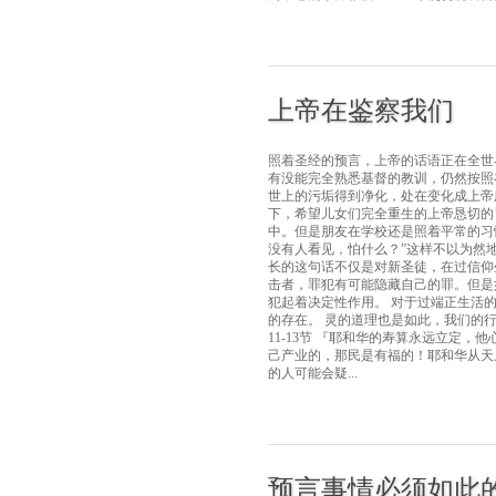
上帝在鉴察我们
照着圣经的预言，上帝的话语正在全世
有没能完全熟悉基督的教训，仍然按照
世上的污垢得到净化，处在变化成上帝
下，希望儿女们完全重生的上帝恳切的
中。但是朋友在学校还是照着平常的习
没有人看见，怕什么？”这样不以为然地
长的这句话不仅是对新圣徒，在过信仰
击者，罪犯有可能隐藏自己的罪。但是
犯起着决定性作用。 对于过端正生活
的存在。 灵的道理也是如此，我们的行
11-13节 『耶和华的寿算永远立定
己产业的，那民是有福的！耶和华从天
的人可能会疑...
预言事情必须如此