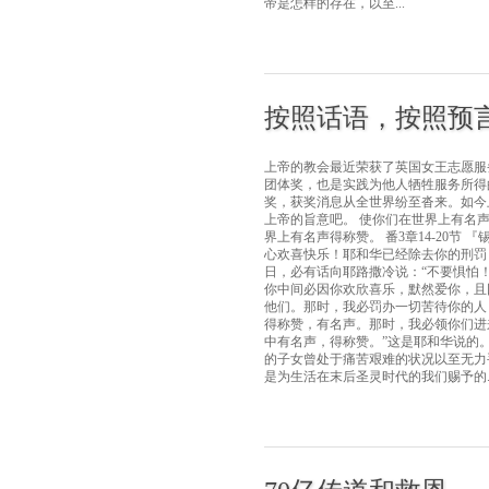
帝是怎样的存在，以至...
按照话语，按照预
上帝的教会最近荣获了英国女王志愿服
团体奖，也是实践为他人牺牲服务所得
奖，获奖消息从全世界纷至沓来。如今
上帝的旨意吧。 使你们在世界上有名
界上有名声得称赞。 番3章14-20节
心欢喜快乐！耶和华已经除去你的刑罚
日，必有话向耶路撒冷说：“不要惧怕
你中间必因你欢欣喜乐，默然爱你，且
他们。那时，我必罚办一切苦待你的人
得称赞，有名声。那时，我必领你们进
中有名声，得称赞。”这是耶和华说的
的子女曾处于痛苦艰难的状况以至无力
是为生活在末后圣灵时代的我们赐予的..