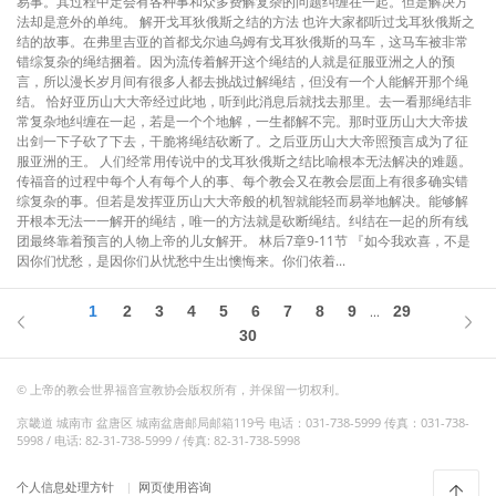
易事。其过程中定会有各种事和众多费解复杂的问题纠缠在一起。但是解决方
法却是意外的单纯。 解开戈耳狄俄斯之结的方法 也许大家都听过戈耳狄俄斯之
结的故事。在弗里吉亚的首都戈尔迪乌姆有戈耳狄俄斯的马车，这马车被非常
错综复杂的绳结捆着。因为流传着解开这个绳结的人就是征服亚洲之人的预
言，所以漫长岁月间有很多人都去挑战过解绳结，但没有一个人能解开那个绳
结。 恰好亚历山大大帝经过此地，听到此消息后就找去那里。去一看那绳结非
常复杂地纠缠在一起，若是一个个地解，一生都解不完。那时亚历山大大帝拔
出剑一下子砍了下去，干脆将绳结砍断了。之后亚历山大大帝照预言成为了征
服亚洲的王。 人们经常用传说中的戈耳狄俄斯之结比喻根本无法解决的难题。
传福音的过程中每个人有每个人的事、每个教会又在教会层面上有很多确实错
综复杂的事。但若是发挥亚历山大大帝般的机智就能轻而易举地解决。能够解
开根本无法一一解开的绳结，唯一的方法就是砍断绳结。纠结在一起的所有线
团最终靠着预言的人物上帝的儿女解开。 林后7章9-11节 『如今我欢喜，不是
因你们忧愁，是因你们从忧愁中生出懊悔来。你们依着...
1
2
3
4
5
6
7
8
9
29
...
30
© 上帝的教会世界福音宣教协会版权所有，并保留一切权利。
京畿道 城南市 盆唐区 城南盆唐邮局邮箱119号 电话：031-738-5999 传真：031-738-
5998 / 电话: 82-31-738-5999 / 传真: 82-31-738-5998
个人信息处理方针
网页使用咨询