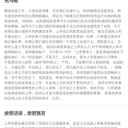
光与暗
睡觉或是工作，小憩或是用餐，无论我们在做什么，时间都照旧流逝而去。因
为逝去的时间无法用肉眼确认，所以为了能看见无形的时间而设计出来的机器
就是钟表。 同样的，在肉身现实世界中生活的我们也无法看到和感觉到属灵世
界的事物。如同为了让我们测定和感知看不见之时间的流逝而造了钟表，为了
给我们显示感受不到的属灵世界，上帝造出的装置就是圣经。 能去天国的人和
不能去的人，上帝的事工和撒但的运动等属灵世界的一切事，只有通过圣经才
能正确分辨。本期让我们通过圣经领悟一下灵性上光是什么、黑暗是什么，怎
样的人是上帝的真百姓吧。 相信以肉身来临之上帝的人们 对于将得救的人和不
能得救的人，圣经晓谕如下。 约3章16-18节 『上帝爱世人，甚至将他的独生子
赐给他们，叫一切信他的，不至灭亡，反得永生。因为上帝差他的儿子降世，
不是要定世人的罪（或作“审判世人”。下同），乃是要叫世人因他得救。信他的
人，不被定罪。不信的人，罪已经定了，因为他不信上帝独生子的名。』 耶稣
是以上帝之子的立场穿着肉身来到世间的救主。圣经指着不接受这位耶稣的人
说，等于罪已经定了。也就是说，即便不站在天国审判台前追究对错，根据是
否相信以肉身来临之上帝，在这地上已经无异于受到判决了。 圣经分明记录着
相信穿着肉身降世的上帝之人得救，但不信之人受审判。由此可知，只有迎接
以肉身来临的上帝，此信心才是与救恩直接相关的最重要的要素。 穿着肉身来
到这地上的上帝是怎样的存在，以至...
按照话语，按照预言
上帝的教会最近荣获了英国女王志愿服务奖。这是立志实践上帝教导的锡安家