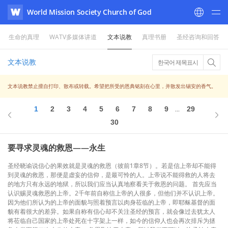
World Mission Society Church of God
WATV
生命的真理
WATV多媒体讲道
文本说教
真理书册
圣经咨询和回答
文本说教
한국어 제목표시
文本说教禁止擅自打印、散布或转载。希望把所受的恩典铭刻在心里，并散发出锡安的香气。
1
2
3
4
5
6
7
8
9
29
...
30
要寻求灵魂的救恩——永生
圣经晓谕说信心的果效就是灵魂的救恩（彼前1章8节）。若是信上帝却不能得
到灵魂的救恩，那便是虚妄的信仰，是最可怜的人。上帝说不能得救的人将去
的地方只有永远的地狱，所以我们应当认真地察看关于救恩的问题。 首先应当
认识赐灵魂救恩的上帝。2千年前自称信上帝的人很多，但他们并不认识上帝。
因为他们所认为的上帝的面貌与照着预言以肉身莅临的上帝，即耶稣基督的面
貌有着很大的差异。如果自称有信心却不关注圣经的预言，就会像过去犹太人
将莅临自己国家的上帝处死在十字架上一样，如今的信仰人也会再次排斥为拯