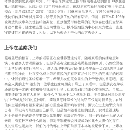
考教会史的发展流向可知，2千年前来到这地上的耶稣照着圣经的预言30岁受浸
礼开始传福音。从此开始了3年的福音生涯，在33岁宣布新约后被钉在十字架上
殒命（参考路3章21-23节、13章6-9节） 耶稣三日后复活，度过40日升天后，
使徒们传播耶稣就是基督，珍守并传播了他的所有话语。但是，截至A.D.106年
被流放到拔摩岛的使徒约翰离世，直接领受耶稣教导的初代教会使徒们全部离
开这个世界，随之教会逐渐走向世俗化。以小亚细亚为中心的东方教会一直遵
守使徒们所传的教导，相反，以罗马教会为中心的西方教会为...
上帝在鉴察我们
照着圣经的预言，上帝的话语正在全世界迅速传开。随着真理的传播速度加
快，有很多人群涌回锡安，但似乎还有没能完全熟悉基督的教训，仍然按照在
世上学到的习惯行动的人。 进入真理中的我们正在上帝里面一点点脱去世上的
污垢得到净化，处在变化成上帝所喜悦的拥有正直品性和行为的完成品的过程
中。让我们通过圣经察看一下，希望儿女们完全重生的上帝恳切的旨意吧。 鉴
察全人类的上帝 锡安的一位学生姐妹将朋友引导进了真理中。但是朋友在学校
还是照着平常的习惯粗鲁地说话和行动，姐妹看到此情形心里很焦急。再加上
朋友还说“又没有人看见，怕什么？”这样不以为然地对待。于是姐妹对那位朋友
说“上帝就是我们的监控啊”。 简短又意味深长的这句话不仅是对新圣徒，在过
信仰生活的所有锡安家族们的心里也会重新鸣响警钟。据说在过去如果没有目
击者，罪犯有可能隐藏自己的罪。但是如今随着监控的普及，实时监视现场，
对于分辨事件的是是非非或捉拿罪犯起着决定性作用。 对于过端正生活的人们
来说，有监控不成什么问题，但对于罪犯来说只能成为如此令人惧怕的存在。
灵的道理也是如此，我们的行为都在上帝面前原原本本地被记录下来。上帝在