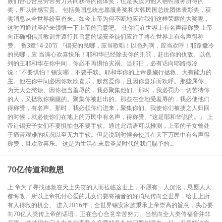
族们合心合意劳苦努力共同获得的团体奖，也是实践为他人牺牲服务所得的
奖，所以倍感宝贵。 包括美国总统志愿服务奖和大韩民国总统团体表彰奖，获
奖消息从全世界纷至沓来。如今上帝为何不断地应许我们这样荣耀的大奖呢，
这时间通过圣经来领悟一下上帝的旨意吧。 使你们在世界上有名声得称赞 上帝
向正确相信其教训并遵行其旨意的锡安圣徒们应许了将在世界上有名声得称
赞。 番3章14-20节 『锡安的民哪，应当歌唱！以色列啊，应当欢呼！耶路撒冷
的民哪，应 当满心欢喜快乐！耶和华已经除去你的刑罚，赶出你的仇敌。以色
列的王耶和华在你中间，你必不再惧怕灾祸。当那日，必有话向耶路撒冷
说：“不要惧怕！锡安哪，不要手软。耶和华你的上帝是施行拯救、大有能力的
主。他在你中间必因你欢欣喜乐，默然爱你，且因你喜乐而欢呼。那些属你、
为无大会愁烦、因你担当羞辱的，我必聚集他们。那时，我必罚办一切苦待你
的人，又拯救你瘸腿的。聚集你被赶出的。那些在全地受羞辱的，我必使他们
得称赞，有名声。那时，我必领你们进来，聚集你们。我使你们被掳之人归回
的时候，就必使你们在地上的万民中有名声，得称赞。”这是耶和华说的。』 上
帝让锡安子女们不要惧怕也不要手软。通过此话语可以推测，上帝的子女曾处
于痛苦艰难的状况以至无力手软。但是说到时候会使其在天下万民中有名声得
称赞，且欢欣喜乐。 这是为生活在末后圣灵时代的我们赐予的...
70亿传道和救恩
上 帝为了寻找拯救在天上失丧的人而莅临这世上，不愿有一人沉沦，恳愿人人
都悔改。所以上帝托付心爱的儿女们要将福音的好消息传向全世界，给世上所
有人得救的机会。 进入2016年，全世界锡安家族秉承上帝崇高的旨意，决心要
向70亿人类传上帝的话语，正在合心合意辛苦努力。当然向全人类传福音并非