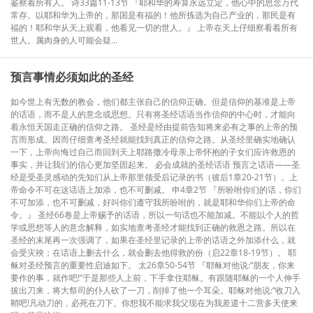
鉴察着所有人。 诗33篇11-13节 『耶和华的寿算永远立定，他心中的思念万代
常存。以耶和华为上帝的，那国是有福的！他所拣选为自己产业的，那民是有
福的！耶和华从天上观看，他看见一切的世人。』 上帝在天上仔细察看着所有
世人。属肉身的人可能会疑...
预言事情必须如此的圣经
如今世上有无数的教会，他们都主张自己的信仰正确。但是信仰的基准是上帝
的话语，而不是人的意念或思想。只有将圣经话语当作信仰的中心时，才能向
着永恒天国走正确的信仰之路。 圣经是经由提前告知将来必有之事的上帝的预
言而形成。因而仔细查考圣经就能找到真正的信仰之路。从圣经里确实地确认
一下，上帝向悔过自己而回到天上耶路撒冷母亲上帝怀抱的子女们应许救恩的
事实，并让我们的信心更加坚固起来。 必会成就的圣经话语 预言之话语——圣
经是受圣灵感动的先知们从上帝那里领受后记录的书（彼后1章20-21节）。上
帝命令不可在这话语上加添，也不可删减。 申4章2节 『所吩咐你们的话，你们
不可加添，也不可删减，好叫你们遵守我所吩咐的，就是耶和华你们上帝的命
令。』 圣经66卷是上帝赐予的话语，所以一句话也不能加减。不能以个人的哲
学或思想等人的意念解释，如实地查考圣经才能找到正确的救恩之路。所以在
圣经的末尾再一次强调了，如果在圣经里记录的上帝的话语之外加添什么，就
会受灾殃；在话语上删去什么，就会删去他得救的份（启22章18-19节）。 耶
稣对圣经预言的重要性启迪如下。 太26章50-54节 『耶稣对他说:“朋友，你来
要作的事，就作吧!”于是那些人上前，下手拿住耶稣。有跟随耶稣的一个人伸手
拔出刀来，将大祭司的仆人砍了一刀，削掉了他一个耳朵。耶稣对他说:“收刀入
鞘吧!凡动刀的，必死在刀下。你想我不能求我父现在为我差遣十二营多天使来