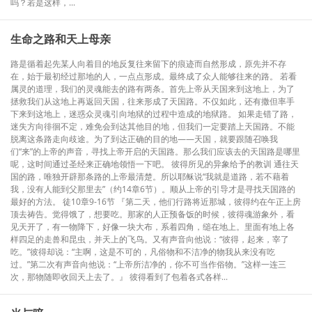
吗？若是这样，...
生命之路和天上母亲
路是循着起先某人向着目的地反复往来留下的痕迹而自然形成，原先并不存
在，始于最初经过那地的人，一点点形成。最终成了众人能够往来的路。 若看
属灵的道理，我们的灵魂能去的路有两条。首先上帝从天国来到这地上，为了
拯救我们从这地上再返回天国，往来形成了天国路。不仅如此，还有撒但率手
下来到这地上，迷惑众灵魂引向地狱的过程中造成的地狱路。 如果走错了路，
迷失方向徘徊不定，难免会到达其他目的地，但我们一定要踏上天国路。不能
脱离这条路走向歧途。为了到达正确的目的地——天国，就要跟随召唤我
们“来”的上帝的声音，寻找上帝开启的天国路。那么我们应该去的天国路是哪里
呢，这时间通过圣经来正确地领悟一下吧。 彼得所见的异象给予的教训 通往天
国的路，唯独开辟那条路的上帝最清楚。所以耶稣说“我就是道路，若不藉着
我，没有人能到父那里去”（约14章6节）。顺从上帝的引导才是寻找天国路的
最好的方法。 徒10章9-16节 『第二天，他们行路将近那城，彼得约在午正上房
顶去祷告。觉得饿了，想要吃。那家的人正预备饭的时候，彼得魂游象外，看
见天开了，有一物降下，好像一块大布，系着四角，缒在地上。里面有地上各
样四足的走兽和昆虫，并天上的飞鸟。又有声音向他说：“彼得，起来，宰了
吃。”彼得却说：“主啊，这是不可的，凡俗物和不洁净的物我从来没有吃
过。”第二次有声音向他说：“上帝所洁净的，你不可当作俗物。”这样一连三
次，那物随即收回天上去了。』 彼得看到了包着各式各样...