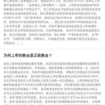
救人类而第二次来临的上帝。 救恩取决于上帝。所以我们不可以一边承认上帝
赐予救恩的事实，一边却否认上帝的教导——圣经。上帝将有关救恩的所有原
则都通过圣经这个空间公开了。 有上帝的见证才能进去的天国 圣经蕴含的本质
内容就是灵魂的救恩即永生。我们需要努力研究和查考圣经的理由就在于此。
约5章39-40节 『你们查考圣经，因你们以为内中有永生，给我作见证的就是这
经。然而你们不肯到我这里来得生命。』 我们应当在圣经中寻找的就是永生。
人生非常短暂。短暂的人生一结束，不知不觉间会迎来必须面见上帝的瞬间，
所以我们应当仰望着临近的天国，为未来做准备。 圣经中告知的路就是救恩之
路，是去天国的路。怎样的人能进天国，我们来看一下圣经的见证吧。 太7章
21节 『凡称呼我‘主啊，主啊’的人，不能都进天国；惟独遵行我天父旨意的人，
才能进去。』 ...
​为何上帝的教会是正统教会？
这世上各种派别的教会数不胜数，但是完全照着初代教会的面貌继承基督教导
的正统教会却很难找到。尽管如此，很多基督教人却没能领悟这一点，还认定
自己去的教会是正统，无条件地相信那里有救恩。 耶稣所立的使徒们所去的教
会就是“上帝的教会”。如今我们所去的上帝的教会是经过圣父时代和圣子时代，
在末后的圣灵时代上帝为拯救人类所立的唯一的正统教会。上帝的教会是完全
继承耶稣基督2千年前所立的新约真理的真教会，对此事实我们通过圣经的预言
和历史的记录来确认一下吧。 真理被更改的历史 在西方以耶稣的诞生为基点，
分为公元前和公元后来表示年代。表示公元前的B.C.是英文“Before Christ”的缩
写，具有“基督之前”的意思。表示公元后的A.D.是拉丁文“Anno Domini”的缩
写，具有“基督诞生之年”的意思。也有学者们推测耶稣在此4年前诞生。 大致查