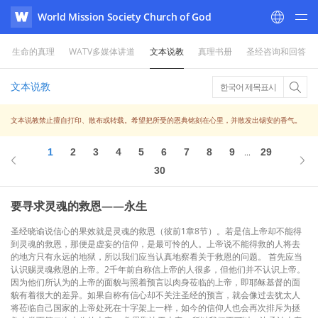
World Mission Society Church of God
WATV
生命的真理
WATV多媒体讲道
文本说教
真理书册
圣经咨询和回答
文本说教
한국어 제목표시
文本说教禁止擅自打印、散布或转载。希望把所受的恩典铭刻在心里，并散发出锡安的香气。
1
2
3
4
5
6
7
8
9
29
...
30
要寻求灵魂的救恩——永生
圣经晓谕说信心的果效就是灵魂的救恩（彼前1章8节）。若是信上帝却不能得
到灵魂的救恩，那便是虚妄的信仰，是最可怜的人。上帝说不能得救的人将去
的地方只有永远的地狱，所以我们应当认真地察看关于救恩的问题。 首先应当
认识赐灵魂救恩的上帝。2千年前自称信上帝的人很多，但他们并不认识上帝。
因为他们所认为的上帝的面貌与照着预言以肉身莅临的上帝，即耶稣基督的面
貌有着很大的差异。如果自称有信心却不关注圣经的预言，就会像过去犹太人
将莅临自己国家的上帝处死在十字架上一样，如今的信仰人也会再次排斥为拯