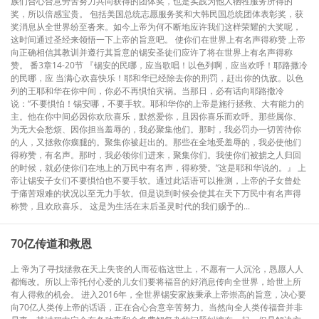
族们合心合意劳苦努力共同获得的团体奖，也是实践为他人牺牲服务所得的
奖，所以倍感宝贵。 包括美国总统志愿服务奖和大韩民国总统团体表彰奖，获
奖消息从全世界纷至沓来。如今上帝为何不断地应许我们这样荣耀的大奖呢，
这时间通过圣经来领悟一下上帝的旨意吧。 使你们在世界上有名声得称赞 上帝
向正确相信其教训并遵行其旨意的锡安圣徒们应许了将在世界上有名声得称
赞。 番3章14-20节 『锡安的民哪，应当歌唱！以色列啊，应当欢呼！耶路撒冷
的民哪，应 当满心欢喜快乐！耶和华已经除去你的刑罚，赶出你的仇敌。以色
列的王耶和华在你中间，你必不再惧怕灾祸。当那日，必有话向耶路撒冷
说：“不要惧怕！锡安哪，不要手软。耶和华你的上帝是施行拯救、大有能力的
主。他在你中间必因你欢欣喜乐，默然爱你，且因你喜乐而欢呼。那些属你、
为无大会愁烦、因你担当羞辱的，我必聚集他们。那时，我必罚办一切苦待你
的人，又拯救你瘸腿的。聚集你被赶出的。那些在全地受羞辱的，我必使他们
得称赞，有名声。那时，我必领你们进来，聚集你们。我使你们被掳之人归回
的时候，就必使你们在地上的万民中有名声，得称赞。”这是耶和华说的。』 上
帝让锡安子女们不要惧怕也不要手软。通过此话语可以推测，上帝的子女曾处
于痛苦艰难的状况以至无力手软。但是说到时候会使其在天下万民中有名声得
称赞，且欢欣喜乐。 这是为生活在末后圣灵时代的我们赐予的...
70亿传道和救恩
上 帝为了寻找拯救在天上失丧的人而莅临这世上，不愿有一人沉沦，恳愿人人
都悔改。所以上帝托付心爱的儿女们要将福音的好消息传向全世界，给世上所
有人得救的机会。 进入2016年，全世界锡安家族秉承上帝崇高的旨意，决心要
向70亿人类传上帝的话语，正在合心合意辛苦努力。当然向全人类传福音并非