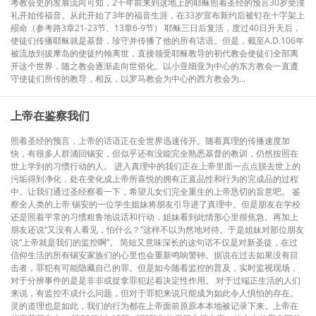
考教会史的发展流向可知，2千年前来到这地上的耶稣照着圣经的预言30岁受浸
礼开始传福音。从此开始了3年的福音生涯，在33岁宣布新约后被钉在十字架上
殒命（参考路3章21-23节、13章6-9节） 耶稣三日后复活，度过40日升天后，
使徒们传播耶稣就是基督，珍守并传播了他的所有话语。但是，截至A.D.106年
被流放到拔摩岛的使徒约翰离世，直接领受耶稣教导的初代教会使徒们全部离
开这个世界，随之教会逐渐走向世俗化。以小亚细亚为中心的东方教会一直遵
守使徒们所传的教导，相反，以罗马教会为中心的西方教会为...
上帝在鉴察我们
照着圣经的预言，上帝的话语正在全世界迅速传开。随着真理的传播速度加
快，有很多人群涌回锡安，但似乎还有没能完全熟悉基督的教训，仍然按照在
世上学到的习惯行动的人。 进入真理中的我们正在上帝里面一点点脱去世上的
污垢得到净化，处在变化成上帝所喜悦的拥有正直品性和行为的完成品的过程
中。让我们通过圣经察看一下，希望儿女们完全重生的上帝恳切的旨意吧。 鉴
察全人类的上帝 锡安的一位学生姐妹将朋友引导进了真理中。但是朋友在学校
还是照着平常的习惯粗鲁地说话和行动，姐妹看到此情形心里很焦急。再加上
朋友还说“又没有人看见，怕什么？”这样不以为然地对待。于是姐妹对那位朋友
说“上帝就是我们的监控啊”。 简短又意味深长的这句话不仅是对新圣徒，在过
信仰生活的所有锡安家族们的心里也会重新鸣响警钟。据说在过去如果没有目
击者，罪犯有可能隐藏自己的罪。但是如今随着监控的普及，实时监视现场，
对于分辨事件的是是非非或捉拿罪犯起着决定性作用。 对于过端正生活的人们
来说，有监控不成什么问题，但对于罪犯来说只能成为如此令人惧怕的存在。
灵的道理也是如此，我们的行为都在上帝面前原原本本地被记录下来。上帝在