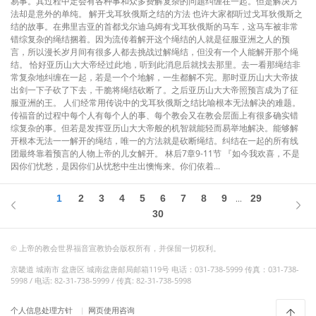
易事。其过程中定会有各种事和众多费解复杂的问题纠缠在一起。但是解决方
法却是意外的单纯。 解开戈耳狄俄斯之结的方法 也许大家都听过戈耳狄俄斯之
结的故事。在弗里吉亚的首都戈尔迪乌姆有戈耳狄俄斯的马车，这马车被非常
错综复杂的绳结捆着。因为流传着解开这个绳结的人就是征服亚洲之人的预
言，所以漫长岁月间有很多人都去挑战过解绳结，但没有一个人能解开那个绳
结。 恰好亚历山大大帝经过此地，听到此消息后就找去那里。去一看那绳结非
常复杂地纠缠在一起，若是一个个地解，一生都解不完。那时亚历山大大帝拔
出剑一下子砍了下去，干脆将绳结砍断了。之后亚历山大大帝照预言成为了征
服亚洲的王。 人们经常用传说中的戈耳狄俄斯之结比喻根本无法解决的难题。
传福音的过程中每个人有每个人的事、每个教会又在教会层面上有很多确实错
综复杂的事。但若是发挥亚历山大大帝般的机智就能轻而易举地解决。能够解
开根本无法一一解开的绳结，唯一的方法就是砍断绳结。纠结在一起的所有线
团最终靠着预言的人物上帝的儿女解开。 林后7章9-11节 『如今我欢喜，不是
因你们忧愁，是因你们从忧愁中生出懊悔来。你们依着...
1
2
3
4
5
6
7
8
9
29
...
30
© 上帝的教会世界福音宣教协会版权所有，并保留一切权利。
京畿道 城南市 盆唐区 城南盆唐邮局邮箱119号 电话：031-738-5999 传真：031-738-
5998 / 电话: 82-31-738-5999 / 传真: 82-31-738-5998
个人信息处理方针
网页使用咨询