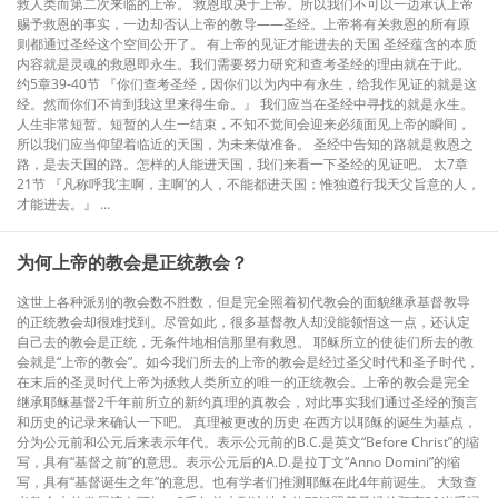
救人类而第二次来临的上帝。 救恩取决于上帝。所以我们不可以一边承认上帝
赐予救恩的事实，一边却否认上帝的教导——圣经。上帝将有关救恩的所有原
则都通过圣经这个空间公开了。 有上帝的见证才能进去的天国 圣经蕴含的本质
内容就是灵魂的救恩即永生。我们需要努力研究和查考圣经的理由就在于此。
约5章39-40节 『你们查考圣经，因你们以为内中有永生，给我作见证的就是这
经。然而你们不肯到我这里来得生命。』 我们应当在圣经中寻找的就是永生。
人生非常短暂。短暂的人生一结束，不知不觉间会迎来必须面见上帝的瞬间，
所以我们应当仰望着临近的天国，为未来做准备。 圣经中告知的路就是救恩之
路，是去天国的路。怎样的人能进天国，我们来看一下圣经的见证吧。 太7章
21节 『凡称呼我‘主啊，主啊’的人，不能都进天国；惟独遵行我天父旨意的人，
才能进去。』 ...
​为何上帝的教会是正统教会？
这世上各种派别的教会数不胜数，但是完全照着初代教会的面貌继承基督教导
的正统教会却很难找到。尽管如此，很多基督教人却没能领悟这一点，还认定
自己去的教会是正统，无条件地相信那里有救恩。 耶稣所立的使徒们所去的教
会就是“上帝的教会”。如今我们所去的上帝的教会是经过圣父时代和圣子时代，
在末后的圣灵时代上帝为拯救人类所立的唯一的正统教会。上帝的教会是完全
继承耶稣基督2千年前所立的新约真理的真教会，对此事实我们通过圣经的预言
和历史的记录来确认一下吧。 真理被更改的历史 在西方以耶稣的诞生为基点，
分为公元前和公元后来表示年代。表示公元前的B.C.是英文“Before Christ”的缩
写，具有“基督之前”的意思。表示公元后的A.D.是拉丁文“Anno Domini”的缩
写，具有“基督诞生之年”的意思。也有学者们推测耶稣在此4年前诞生。 大致查