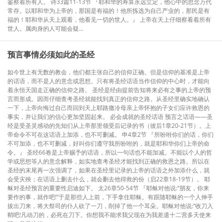
鉴察着所有人。 诗33篇11-13节 『耶和华的寿算永远立定，他心中的思念万代
常存。以耶和华为上帝的，那国是有福的！他所拣选为自己产业的，那民是有
福的！耶和华从天上观看，他看见一切的世人。』 上帝在天上仔细察看着所有
世人。属肉身的人可能会疑...
预言事情必须如此的圣经
如今世上有无数的教会，他们都主张自己的信仰正确。但是信仰的基准是上帝
的话语，而不是人的意念或思想。只有将圣经话语当作信仰的中心时，才能向
着永恒天国走正确的信仰之路。 圣经是经由提前告知将来必有之事的上帝的预
言而形成。因而仔细查考圣经就能找到真正的信仰之路。从圣经里确实地确认
一下，上帝向悔过自己而回到天上耶路撒冷母亲上帝怀抱的子女们应许救恩的
事实，并让我们的信心更加坚固起来。 必会成就的圣经话语 预言之话语——圣
经是受圣灵感动的先知们从上帝那里领受后记录的书（彼后1章20-21节）。上
帝命令不可在这话语上加添，也不可删减。 申4章2节 『所吩咐你们的话，你们
不可加添，也不可删减，好叫你们遵守我所吩咐的，就是耶和华你们上帝的命
令。』 圣经66卷是上帝赐予的话语，所以一句话也不能加减。不能以个人的哲
学或思想等人的意念解释，如实地查考圣经才能找到正确的救恩之路。所以在
圣经的末尾再一次强调了，如果在圣经里记录的上帝的话语之外加添什么，就
会受灾殃；在话语上删去什么，就会删去他得救的份（启22章18-19节）。 耶
稣对圣经预言的重要性启迪如下。 太26章50-54节 『耶稣对他说:“朋友，你来
要作的事，就作吧!”于是那些人上前，下手拿住耶稣。有跟随耶稣的一个人伸手
拔出刀来，将大祭司的仆人砍了一刀，削掉了他一个耳朵。耶稣对他说:“收刀入
鞘吧!凡动刀的，必死在刀下。你想我不能求我父现在为我差遣十二营多天使来