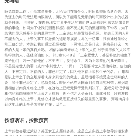
光与暗
睡觉或是工作，小憩或是用餐，无论我们在做什么，时间都照旧流逝而去。因
为逝去的时间无法用肉眼确认，所以为了能看见无形的时间而设计出来的机器
就是钟表。 同样的，在肉身现实世界中生活的我们也无法看到和感觉到属灵世
界的事物。如同为了让我们测定和感知看不见之时间的流逝而造了钟表，为了
给我们显示感受不到的属灵世界，上帝造出的装置就是圣经。 能去天国的人和
不能去的人，上帝的事工和撒但的运动等属灵世界的一切事，只有通过圣经才
能正确分辨。本期让我们通过圣经领悟一下灵性上光是什么、黑暗是什么，怎
样的人是上帝的真百姓吧。 相信以肉身来临之上帝的人们 对于将得救的人和不
能得救的人，圣经晓谕如下。 约3章16-18节 『上帝爱世人，甚至将他的独生子
赐给他们，叫一切信他的，不至灭亡，反得永生。因为上帝差他的儿子降世，
不是要定世人的罪（或作“审判世人”。下同），乃是要叫世人因他得救。信他的
人，不被定罪。不信的人，罪已经定了，因为他不信上帝独生子的名。』 耶稣
是以上帝之子的立场穿着肉身来到世间的救主。圣经指着不接受这位耶稣的人
说，等于罪已经定了。也就是说，即便不站在天国审判台前追究对错，根据是
否相信以肉身来临之上帝，在这地上已经无异于受到判决了。 圣经分明记录着
相信穿着肉身降世的上帝之人得救，但不信之人受审判。由此可知，只有迎接
以肉身来临的上帝，此信心才是与救恩直接相关的最重要的要素。 穿着肉身来
到这地上的上帝是怎样的存在，以至...
按照话语，按照预言
上帝的教会最近荣获了英国女王志愿服务奖。这是立志实践上帝教导的锡安家