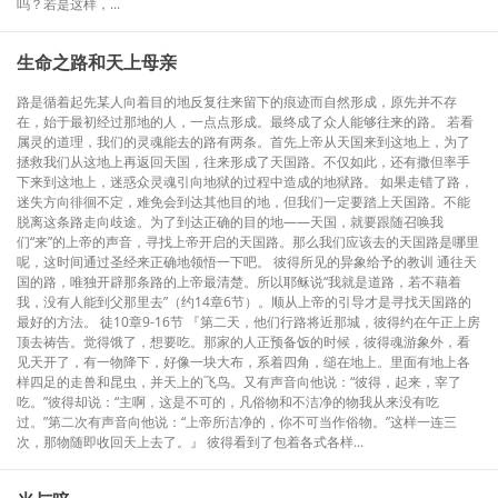
吗？若是这样，...
生命之路和天上母亲
路是循着起先某人向着目的地反复往来留下的痕迹而自然形成，原先并不存
在，始于最初经过那地的人，一点点形成。最终成了众人能够往来的路。 若看
属灵的道理，我们的灵魂能去的路有两条。首先上帝从天国来到这地上，为了
拯救我们从这地上再返回天国，往来形成了天国路。不仅如此，还有撒但率手
下来到这地上，迷惑众灵魂引向地狱的过程中造成的地狱路。 如果走错了路，
迷失方向徘徊不定，难免会到达其他目的地，但我们一定要踏上天国路。不能
脱离这条路走向歧途。为了到达正确的目的地——天国，就要跟随召唤我
们“来”的上帝的声音，寻找上帝开启的天国路。那么我们应该去的天国路是哪里
呢，这时间通过圣经来正确地领悟一下吧。 彼得所见的异象给予的教训 通往天
国的路，唯独开辟那条路的上帝最清楚。所以耶稣说“我就是道路，若不藉着
我，没有人能到父那里去”（约14章6节）。顺从上帝的引导才是寻找天国路的
最好的方法。 徒10章9-16节 『第二天，他们行路将近那城，彼得约在午正上房
顶去祷告。觉得饿了，想要吃。那家的人正预备饭的时候，彼得魂游象外，看
见天开了，有一物降下，好像一块大布，系着四角，缒在地上。里面有地上各
样四足的走兽和昆虫，并天上的飞鸟。又有声音向他说：“彼得，起来，宰了
吃。”彼得却说：“主啊，这是不可的，凡俗物和不洁净的物我从来没有吃
过。”第二次有声音向他说：“上帝所洁净的，你不可当作俗物。”这样一连三
次，那物随即收回天上去了。』 彼得看到了包着各式各样...