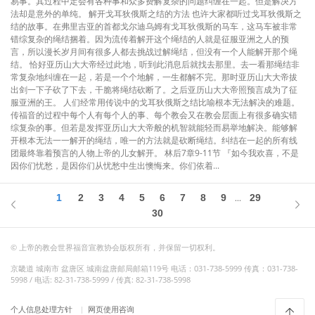
易事。其过程中定会有各种事和众多费解复杂的问题纠缠在一起。但是解决方
法却是意外的单纯。 解开戈耳狄俄斯之结的方法 也许大家都听过戈耳狄俄斯之
结的故事。在弗里吉亚的首都戈尔迪乌姆有戈耳狄俄斯的马车，这马车被非常
错综复杂的绳结捆着。因为流传着解开这个绳结的人就是征服亚洲之人的预
言，所以漫长岁月间有很多人都去挑战过解绳结，但没有一个人能解开那个绳
结。 恰好亚历山大大帝经过此地，听到此消息后就找去那里。去一看那绳结非
常复杂地纠缠在一起，若是一个个地解，一生都解不完。那时亚历山大大帝拔
出剑一下子砍了下去，干脆将绳结砍断了。之后亚历山大大帝照预言成为了征
服亚洲的王。 人们经常用传说中的戈耳狄俄斯之结比喻根本无法解决的难题。
传福音的过程中每个人有每个人的事、每个教会又在教会层面上有很多确实错
综复杂的事。但若是发挥亚历山大大帝般的机智就能轻而易举地解决。能够解
开根本无法一一解开的绳结，唯一的方法就是砍断绳结。纠结在一起的所有线
团最终靠着预言的人物上帝的儿女解开。 林后7章9-11节 『如今我欢喜，不是
因你们忧愁，是因你们从忧愁中生出懊悔来。你们依着...
1
2
3
4
5
6
7
8
9
29
...
30
© 上帝的教会世界福音宣教协会版权所有，并保留一切权利。
京畿道 城南市 盆唐区 城南盆唐邮局邮箱119号 电话：031-738-5999 传真：031-738-
5998 / 电话: 82-31-738-5999 / 传真: 82-31-738-5998
个人信息处理方针
网页使用咨询