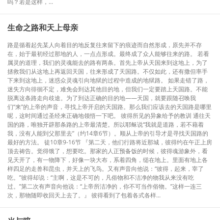
吗？若是这样，...
生命之路和天上母亲
路是循着起先某人向着目的地反复往来留下的痕迹而自然形成，原先并不存
在，始于最初经过那地的人，一点点形成。最终成了众人能够往来的路。 若看
属灵的道理，我们的灵魂能去的路有两条。首先上帝从天国来到这地上，为了
拯救我们从这地上再返回天国，往来形成了天国路。不仅如此，还有撒但率手
下来到这地上，迷惑众灵魂引向地狱的过程中造成的地狱路。 如果走错了路，
迷失方向徘徊不定，难免会到达其他目的地，但我们一定要踏上天国路。不能
脱离这条路走向歧途。为了到达正确的目的地——天国，就要跟随召唤我
们“来”的上帝的声音，寻找上帝开启的天国路。那么我们应该去的天国路是哪里
呢，这时间通过圣经来正确地领悟一下吧。 彼得所见的异象给予的教训 通往天
国的路，唯独开辟那条路的上帝最清楚。所以耶稣说“我就是道路，若不藉着
我，没有人能到父那里去”（约14章6节）。顺从上帝的引导才是寻找天国路的
最好的方法。 徒10章9-16节 『第二天，他们行路将近那城，彼得约在午正上房
顶去祷告。觉得饿了，想要吃。那家的人正预备饭的时候，彼得魂游象外，看
见天开了，有一物降下，好像一块大布，系着四角，缒在地上。里面有地上各
样四足的走兽和昆虫，并天上的飞鸟。又有声音向他说：“彼得，起来，宰了
吃。”彼得却说：“主啊，这是不可的，凡俗物和不洁净的物我从来没有吃
过。”第二次有声音向他说：“上帝所洁净的，你不可当作俗物。”这样一连三
次，那物随即收回天上去了。』 彼得看到了包着各式各样...