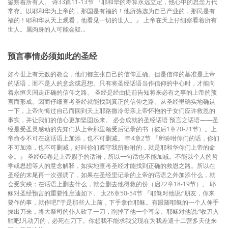
鉴察着所有人。 诗33篇11-13节 『耶和华的寿算永远立定，他心中的思念万代
常存。以耶和华为上帝的，那国是有福的！他所拣选为自己产业的，那民是有
福的！耶和华从天上观看，他看见一切的世人。』 上帝在天上仔细察看着所有
世人。属肉身的人可能会疑...
预言事情必须如此的圣经
如今世上有无数的教会，他们都主张自己的信仰正确。但是信仰的基准是上帝
的话语，而不是人的意念或思想。只有将圣经话语当作信仰的中心时，才能向
着永恒天国走正确的信仰之路。 圣经是经由提前告知将来必有之事的上帝的预
言而形成。因而仔细查考圣经就能找到真正的信仰之路。从圣经里确实地确认
一下，上帝向悔过自己而回到天上耶路撒冷母亲上帝怀抱的子女们应许救恩的
事实，并让我们的信心更加坚固起来。 必会成就的圣经话语 预言之话语——圣
经是受圣灵感动的先知们从上帝那里领受后记录的书（彼后1章20-21节）。上
帝命令不可在这话语上加添，也不可删减。 申4章2节 『所吩咐你们的话，你们
不可加添，也不可删减，好叫你们遵守我所吩咐的，就是耶和华你们上帝的命
令。』 圣经66卷是上帝赐予的话语，所以一句话也不能加减。不能以个人的哲
学或思想等人的意念解释，如实地查考圣经才能找到正确的救恩之路。所以在
圣经的末尾再一次强调了，如果在圣经里记录的上帝的话语之外加添什么，就
会受灾殃；在话语上删去什么，就会删去他得救的份（启22章18-19节）。 耶
稣对圣经预言的重要性启迪如下。 太26章50-54节 『耶稣对他说:“朋友，你来
要作的事，就作吧!”于是那些人上前，下手拿住耶稣。有跟随耶稣的一个人伸手
拔出刀来，将大祭司的仆人砍了一刀，削掉了他一个耳朵。耶稣对他说:“收刀入
鞘吧!凡动刀的，必死在刀下。你想我不能求我父现在为我差遣十二营多天使来