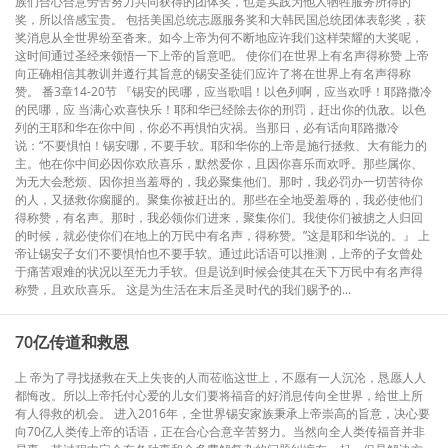
族们合心合意劳苦努力共同获得的团体奖，也是实践为他人牺牲服务所得的
奖，所以倍感宝贵。 包括美国总统志愿服务奖和大韩民国总统团体表彰奖，获
奖消息从全世界纷至沓来。如今上帝为何不断地应许我们这样荣耀的大奖呢，
这时间通过圣经来领悟一下上帝的旨意吧。 使你们在世界上有名声得称赞 上帝
向正确相信其教训并遵行其旨意的锡安圣徒们应许了将在世界上有名声得称
赞。 番3章14-20节 『锡安的民哪，应当歌唱！以色列啊，应当欢呼！耶路撒冷
的民哪，应 当满心欢喜快乐！耶和华已经除去你的刑罚，赶出你的仇敌。以色
列的王耶和华在你中间，你必不再惧怕灾祸。当那日，必有话向耶路撒冷
说：“不要惧怕！锡安哪，不要手软。耶和华你的上帝是施行拯救、大有能力的
主。他在你中间必因你欢欣喜乐，默然爱你，且因你喜乐而欢呼。那些属你、
为无大会愁烦、因你担当羞辱的，我必聚集他们。那时，我必罚办一切苦待你
的人，又拯救你瘸腿的。聚集你被赶出的。那些在全地受羞辱的，我必使他们
得称赞，有名声。那时，我必领你们进来，聚集你们。我使你们被掳之人归回
的时候，就必使你们在地上的万民中有名声，得称赞。”这是耶和华说的。』 上
帝让锡安子女们不要惧怕也不要手软。通过此话语可以推测，上帝的子女曾处
于痛苦艰难的状况以至无力手软。但是说到时候会使其在天下万民中有名声得
称赞，且欢欣喜乐。 这是为生活在末后圣灵时代的我们赐予的...
70亿传道和救恩
上 帝为了寻找拯救在天上失丧的人而莅临这世上，不愿有一人沉沦，恳愿人人
都悔改。所以上帝托付心爱的儿女们要将福音的好消息传向全世界，给世上所
有人得救的机会。 进入2016年，全世界锡安家族秉承上帝崇高的旨意，决心要
向70亿人类传上帝的话语，正在合心合意辛苦努力。当然向全人类传福音并非