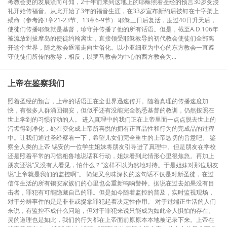
考教会史的发展流向可知，2千年前来到这地上的耶稣照着圣经的预言30岁受浸
礼开始传福音。从此开始了3年的福音生涯，在33岁宣布新约后被钉在十字架上
殒命（参考路3章21-23节、13章6-9节） 耶稣三日后复活，度过40日升天后，
使徒们传播耶稣就是基督，珍守并传播了他的所有话语。但是，截至A.D.106年
被流放到拔摩岛的使徒约翰离世，直接领受耶稣教导的初代教会使徒们全部离
开这个世界，随之教会逐渐走向世俗化。以小亚细亚为中心的东方教会一直遵
守使徒们所传的教导，相反，以罗马教会为中心的西方教会为...
上帝在鉴察我们
照着圣经的预言，上帝的话语正在全世界迅速传开。随着真理的传播速度加
快，有很多人群涌回锡安，但似乎还有没能完全熟悉基督的教训，仍然按照在
世上学到的习惯行动的人。 进入真理中的我们正在上帝里面一点点脱去世上的
污垢得到净化，处在变化成上帝所喜悦的拥有正直品性和行为的完成品的过程
中。让我们通过圣经察看一下，希望儿女们完全重生的上帝恳切的旨意吧。 鉴
察全人类的上帝 锡安的一位学生姐妹将朋友引导进了真理中。但是朋友在学校
还是照着平常的习惯粗鲁地说话和行动，姐妹看到此情形心里很焦急。再加上
朋友还说“又没有人看见，怕什么？”这样不以为然地对待。于是姐妹对那位朋友
说“上帝就是我们的监控啊”。 简短又意味深长的这句话不仅是对新圣徒，在过
信仰生活的所有锡安家族们的心里也会重新鸣响警钟。据说在过去如果没有目
击者，罪犯有可能隐藏自己的罪。但是如今随着监控的普及，实时监视现场，
对于分辨事件的是是非非或捉拿罪犯起着决定性作用。 对于过端正生活的人们
来说，有监控不成什么问题，但对于罪犯来说只能成为如此令人惧怕的存在。
灵的道理也是如此，我们的行为都在上帝面前原原本本地被记录下来。上帝在