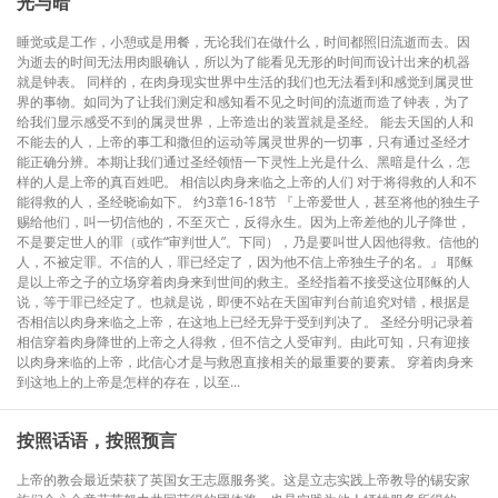
光与暗
睡觉或是工作，小憩或是用餐，无论我们在做什么，时间都照旧流逝而去。因
为逝去的时间无法用肉眼确认，所以为了能看见无形的时间而设计出来的机器
就是钟表。 同样的，在肉身现实世界中生活的我们也无法看到和感觉到属灵世
界的事物。如同为了让我们测定和感知看不见之时间的流逝而造了钟表，为了
给我们显示感受不到的属灵世界，上帝造出的装置就是圣经。 能去天国的人和
不能去的人，上帝的事工和撒但的运动等属灵世界的一切事，只有通过圣经才
能正确分辨。本期让我们通过圣经领悟一下灵性上光是什么、黑暗是什么，怎
样的人是上帝的真百姓吧。 相信以肉身来临之上帝的人们 对于将得救的人和不
能得救的人，圣经晓谕如下。 约3章16-18节 『上帝爱世人，甚至将他的独生子
赐给他们，叫一切信他的，不至灭亡，反得永生。因为上帝差他的儿子降世，
不是要定世人的罪（或作“审判世人”。下同），乃是要叫世人因他得救。信他的
人，不被定罪。不信的人，罪已经定了，因为他不信上帝独生子的名。』 耶稣
是以上帝之子的立场穿着肉身来到世间的救主。圣经指着不接受这位耶稣的人
说，等于罪已经定了。也就是说，即便不站在天国审判台前追究对错，根据是
否相信以肉身来临之上帝，在这地上已经无异于受到判决了。 圣经分明记录着
相信穿着肉身降世的上帝之人得救，但不信之人受审判。由此可知，只有迎接
以肉身来临的上帝，此信心才是与救恩直接相关的最重要的要素。 穿着肉身来
到这地上的上帝是怎样的存在，以至...
按照话语，按照预言
上帝的教会最近荣获了英国女王志愿服务奖。这是立志实践上帝教导的锡安家