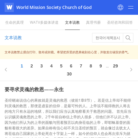
World Mission Society Church of God
WATV
生命的真理
WATV多媒体讲道
文本说教
真理书册
圣经咨询和回答
文本说教
한국어 제목표시
文本说教禁止擅自打印、散布或转载。希望把所受的恩典铭刻在心里，并散发出锡安的香气。
1
2
3
4
5
6
7
8
9
29
...
30
要寻求灵魂的救恩——永生
圣经晓谕说信心的果效就是灵魂的救恩（彼前1章8节）。若是信上帝却不能得
到灵魂的救恩，那便是虚妄的信仰，是最可怜的人。上帝说不能得救的人将去
的地方只有永远的地狱，所以我们应当认真地察看关于救恩的问题。 首先应当
认识赐灵魂救恩的上帝。2千年前自称信上帝的人很多，但他们并不认识上帝。
因为他们所认为的上帝的面貌与照着预言以肉身莅临的上帝，即耶稣基督的面
貌有着很大的差异。如果自称有信心却不关注圣经的预言，就会像过去犹太人
将莅临自己国家的上帝处死在十字架上一样，如今的信仰人也会再次排斥为拯