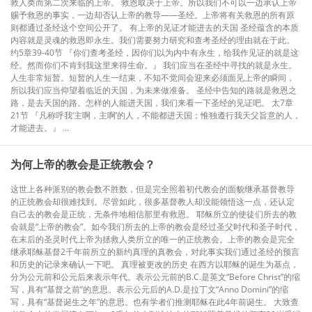
救人类而第二次来临的上帝。 救恩取决于上帝。所以我们不可以一边承认上帝
赐予救恩的事实，一边却否认上帝的教导——圣经。上帝将有关救恩的所有原
则都通过圣经这个空间公开了。 有上帝的见证才能进去的天国 圣经蕴含的本质
内容就是灵魂的救恩即永生。我们需要努力研究和查考圣经的理由就在于此。
约5章39-40节 『你们查考圣经，因你们以为内中有永生，给我作见证的就是这
经。然而你们不肯到我这里来得生命。』 我们应当在圣经中寻找的就是永生。
人生非常短暂。短暂的人生一结束，不知不觉间会迎来必须面见上帝的瞬间，
所以我们应当仰望着临近的天国，为未来做准备。 圣经中告知的路就是救恩之
路，是去天国的路。怎样的人能进天国，我们来看一下圣经的见证吧。 太7章
21节 『凡称呼我‘主啊，主啊’的人，不能都进天国；惟独遵行我天父旨意的人，
才能进去。』 ...
​为何上帝的教会是正统教会？
这世上各种派别的教会数不胜数，但是完全照着初代教会的面貌继承基督教导
的正统教会却很难找到。尽管如此，很多基督教人却没能领悟这一点，还认定
自己去的教会是正统，无条件地相信那里有救恩。 耶稣所立的使徒们所去的教
会就是“上帝的教会”。如今我们所去的上帝的教会是经过圣父时代和圣子时代，
在末后的圣灵时代上帝为拯救人类所立的唯一的正统教会。上帝的教会是完全
继承耶稣基督2千年前所立的新约真理的真教会，对此事实我们通过圣经的预言
和历史的记录来确认一下吧。 真理被更改的历史 在西方以耶稣的诞生为基点，
分为公元前和公元后来表示年代。表示公元前的B.C.是英文“Before Christ”的缩
写，具有“基督之前”的意思。表示公元后的A.D.是拉丁文“Anno Domini”的缩
写，具有“基督诞生之年”的意思。也有学者们推测耶稣在此4年前诞生。 大致查