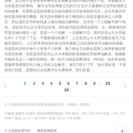
易事。其过程中定会有各种事和众多费解复杂的问题纠缠在一起。但是解决方
法却是意外的单纯。 解开戈耳狄俄斯之结的方法 也许大家都听过戈耳狄俄斯之
结的故事。在弗里吉亚的首都戈尔迪乌姆有戈耳狄俄斯的马车，这马车被非常
错综复杂的绳结捆着。因为流传着解开这个绳结的人就是征服亚洲之人的预
言，所以漫长岁月间有很多人都去挑战过解绳结，但没有一个人能解开那个绳
结。 恰好亚历山大大帝经过此地，听到此消息后就找去那里。去一看那绳结非
常复杂地纠缠在一起，若是一个个地解，一生都解不完。那时亚历山大大帝拔
出剑一下子砍了下去，干脆将绳结砍断了。之后亚历山大大帝照预言成为了征
服亚洲的王。 人们经常用传说中的戈耳狄俄斯之结比喻根本无法解决的难题。
传福音的过程中每个人有每个人的事、每个教会又在教会层面上有很多确实错
综复杂的事。但若是发挥亚历山大大帝般的机智就能轻而易举地解决。能够解
开根本无法一一解开的绳结，唯一的方法就是砍断绳结。纠结在一起的所有线
团最终靠着预言的人物上帝的儿女解开。 林后7章9-11节 『如今我欢喜，不是
因你们忧愁，是因你们从忧愁中生出懊悔来。你们依着...
1
2
3
4
5
6
7
8
9
29
...
30
© 上帝的教会世界福音宣教协会版权所有，并保留一切权利。
京畿道 城南市 盆唐区 城南盆唐邮局邮箱119号 电话：031-738-5999 传真：031-738-
5998 / 电话: 82-31-738-5999 / 传真: 82-31-738-5998
个人信息处理方针
网页使用咨询