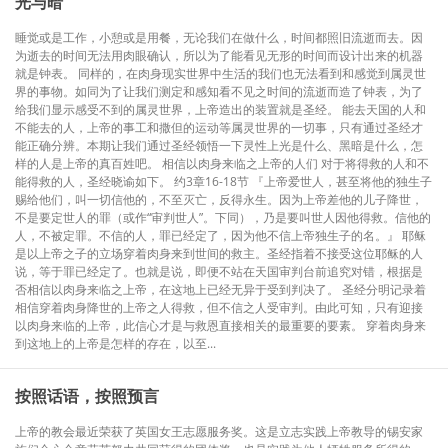
光与暗
睡觉或是工作，小憩或是用餐，无论我们在做什么，时间都照旧流逝而去。因
为逝去的时间无法用肉眼确认，所以为了能看见无形的时间而设计出来的机器
就是钟表。 同样的，在肉身现实世界中生活的我们也无法看到和感觉到属灵世
界的事物。如同为了让我们测定和感知看不见之时间的流逝而造了钟表，为了
给我们显示感受不到的属灵世界，上帝造出的装置就是圣经。 能去天国的人和
不能去的人，上帝的事工和撒但的运动等属灵世界的一切事，只有通过圣经才
能正确分辨。本期让我们通过圣经领悟一下灵性上光是什么、黑暗是什么，怎
样的人是上帝的真百姓吧。 相信以肉身来临之上帝的人们 对于将得救的人和不
能得救的人，圣经晓谕如下。 约3章16-18节 『上帝爱世人，甚至将他的独生子
赐给他们，叫一切信他的，不至灭亡，反得永生。因为上帝差他的儿子降世，
不是要定世人的罪（或作“审判世人”。下同），乃是要叫世人因他得救。信他的
人，不被定罪。不信的人，罪已经定了，因为他不信上帝独生子的名。』 耶稣
是以上帝之子的立场穿着肉身来到世间的救主。圣经指着不接受这位耶稣的人
说，等于罪已经定了。也就是说，即便不站在天国审判台前追究对错，根据是
否相信以肉身来临之上帝，在这地上已经无异于受到判决了。 圣经分明记录着
相信穿着肉身降世的上帝之人得救，但不信之人受审判。由此可知，只有迎接
以肉身来临的上帝，此信心才是与救恩直接相关的最重要的要素。 穿着肉身来
到这地上的上帝是怎样的存在，以至...
按照话语，按照预言
上帝的教会最近荣获了英国女王志愿服务奖。这是立志实践上帝教导的锡安家