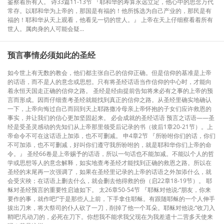
鉴察着所有人。 诗33篇11-13节 『耶和华的寿算永远立定，他心中的思念万代
常存。以耶和华为上帝的，那国是有福的！他所拣选为自己产业的，那民是有
福的！耶和华从天上观看，他看见一切的世人。』 上帝在天上仔细察看着所有
世人。属肉身的人可能会疑...
预言事情必须如此的圣经
如今世上有无数的教会，他们都主张自己的信仰正确。但是信仰的基准是上帝
的话语，而不是人的意念或思想。只有将圣经话语当作信仰的中心时，才能向
着永恒天国走正确的信仰之路。 圣经是经由提前告知将来必有之事的上帝的预
言而形成。因而仔细查考圣经就能找到真正的信仰之路。从圣经里确实地确认
一下，上帝向悔过自己而回到天上耶路撒冷母亲上帝怀抱的子女们应许救恩的
事实，并让我们的信心更加坚固起来。 必会成就的圣经话语 预言之话语——圣
经是受圣灵感动的先知们从上帝那里领受后记录的书（彼后1章20-21节）。上
帝命令不可在这话语上加添，也不可删减。 申4章2节 『所吩咐你们的话，你们
不可加添，也不可删减，好叫你们遵守我所吩咐的，就是耶和华你们上帝的命
令。』 圣经66卷是上帝赐予的话语，所以一句话也不能加减。不能以个人的哲
学或思想等人的意念解释，如实地查考圣经才能找到正确的救恩之路。所以在
圣经的末尾再一次强调了，如果在圣经里记录的上帝的话语之外加添什么，就
会受灾殃；在话语上删去什么，就会删去他得救的份（启22章18-19节）。 耶
稣对圣经预言的重要性启迪如下。 太26章50-54节 『耶稣对他说:“朋友，你来
要作的事，就作吧!”于是那些人上前，下手拿住耶稣。有跟随耶稣的一个人伸手
拔出刀来，将大祭司的仆人砍了一刀，削掉了他一个耳朵。耶稣对他说:“收刀入
鞘吧!凡动刀的，必死在刀下。你想我不能求我父现在为我差遣十二营多天使来