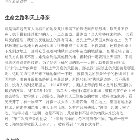
吗？若是这样，...
生命之路和天上母亲
路是循着起先某人向着目的地反复往来留下的痕迹而自然形成，原先并不存
在，始于最初经过那地的人，一点点形成。最终成了众人能够往来的路。 若看
属灵的道理，我们的灵魂能去的路有两条。首先上帝从天国来到这地上，为了
拯救我们从这地上再返回天国，往来形成了天国路。不仅如此，还有撒但率手
下来到这地上，迷惑众灵魂引向地狱的过程中造成的地狱路。 如果走错了路，
迷失方向徘徊不定，难免会到达其他目的地，但我们一定要踏上天国路。不能
脱离这条路走向歧途。为了到达正确的目的地——天国，就要跟随召唤我
们“来”的上帝的声音，寻找上帝开启的天国路。那么我们应该去的天国路是哪里
呢，这时间通过圣经来正确地领悟一下吧。 彼得所见的异象给予的教训 通往天
国的路，唯独开辟那条路的上帝最清楚。所以耶稣说“我就是道路，若不藉着
我，没有人能到父那里去”（约14章6节）。顺从上帝的引导才是寻找天国路的
最好的方法。 徒10章9-16节 『第二天，他们行路将近那城，彼得约在午正上房
顶去祷告。觉得饿了，想要吃。那家的人正预备饭的时候，彼得魂游象外，看
见天开了，有一物降下，好像一块大布，系着四角，缒在地上。里面有地上各
样四足的走兽和昆虫，并天上的飞鸟。又有声音向他说：“彼得，起来，宰了
吃。”彼得却说：“主啊，这是不可的，凡俗物和不洁净的物我从来没有吃
过。”第二次有声音向他说：“上帝所洁净的，你不可当作俗物。”这样一连三
次，那物随即收回天上去了。』 彼得看到了包着各式各样...