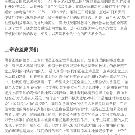
考教会史的发展流向可知，2千年前来到这地上的耶稣照着圣经的预言30岁受浸
礼开始传福音。从此开始了3年的福音生涯，在33岁宣布新约后被钉在十字架上
殒命（参考路3章21-23节、13章6-9节） 耶稣三日后复活，度过40日升天后，
使徒们传播耶稣就是基督，珍守并传播了他的所有话语。但是，截至A.D.106年
被流放到拔摩岛的使徒约翰离世，直接领受耶稣教导的初代教会使徒们全部离
开这个世界，随之教会逐渐走向世俗化。以小亚细亚为中心的东方教会一直遵
守使徒们所传的教导，相反，以罗马教会为中心的西方教会为...
上帝在鉴察我们
照着圣经的预言，上帝的话语正在全世界迅速传开。随着真理的传播速度加
快，有很多人群涌回锡安，但似乎还有没能完全熟悉基督的教训，仍然按照在
世上学到的习惯行动的人。 进入真理中的我们正在上帝里面一点点脱去世上的
污垢得到净化，处在变化成上帝所喜悦的拥有正直品性和行为的完成品的过程
中。让我们通过圣经察看一下，希望儿女们完全重生的上帝恳切的旨意吧。 鉴
察全人类的上帝 锡安的一位学生姐妹将朋友引导进了真理中。但是朋友在学校
还是照着平常的习惯粗鲁地说话和行动，姐妹看到此情形心里很焦急。再加上
朋友还说“又没有人看见，怕什么？”这样不以为然地对待。于是姐妹对那位朋友
说“上帝就是我们的监控啊”。 简短又意味深长的这句话不仅是对新圣徒，在过
信仰生活的所有锡安家族们的心里也会重新鸣响警钟。据说在过去如果没有目
击者，罪犯有可能隐藏自己的罪。但是如今随着监控的普及，实时监视现场，
对于分辨事件的是是非非或捉拿罪犯起着决定性作用。 对于过端正生活的人们
来说，有监控不成什么问题，但对于罪犯来说只能成为如此令人惧怕的存在。
灵的道理也是如此，我们的行为都在上帝面前原原本本地被记录下来。上帝在