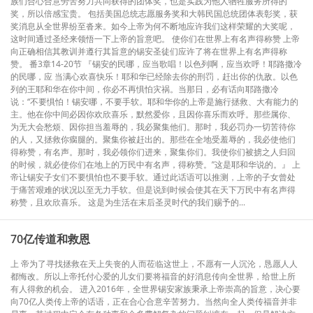
族们合心合意劳苦努力共同获得的团体奖，也是实践为他人牺牲服务所得的
奖，所以倍感宝贵。 包括美国总统志愿服务奖和大韩民国总统团体表彰奖，获
奖消息从全世界纷至沓来。如今上帝为何不断地应许我们这样荣耀的大奖呢，
这时间通过圣经来领悟一下上帝的旨意吧。 使你们在世界上有名声得称赞 上帝
向正确相信其教训并遵行其旨意的锡安圣徒们应许了将在世界上有名声得称
赞。 番3章14-20节 『锡安的民哪，应当歌唱！以色列啊，应当欢呼！耶路撒冷
的民哪，应 当满心欢喜快乐！耶和华已经除去你的刑罚，赶出你的仇敌。以色
列的王耶和华在你中间，你必不再惧怕灾祸。当那日，必有话向耶路撒冷
说：“不要惧怕！锡安哪，不要手软。耶和华你的上帝是施行拯救、大有能力的
主。他在你中间必因你欢欣喜乐，默然爱你，且因你喜乐而欢呼。那些属你、
为无大会愁烦、因你担当羞辱的，我必聚集他们。那时，我必罚办一切苦待你
的人，又拯救你瘸腿的。聚集你被赶出的。那些在全地受羞辱的，我必使他们
得称赞，有名声。那时，我必领你们进来，聚集你们。我使你们被掳之人归回
的时候，就必使你们在地上的万民中有名声，得称赞。”这是耶和华说的。』 上
帝让锡安子女们不要惧怕也不要手软。通过此话语可以推测，上帝的子女曾处
于痛苦艰难的状况以至无力手软。但是说到时候会使其在天下万民中有名声得
称赞，且欢欣喜乐。 这是为生活在末后圣灵时代的我们赐予的...
70亿传道和救恩
上 帝为了寻找拯救在天上失丧的人而莅临这世上，不愿有一人沉沦，恳愿人人
都悔改。所以上帝托付心爱的儿女们要将福音的好消息传向全世界，给世上所
有人得救的机会。 进入2016年，全世界锡安家族秉承上帝崇高的旨意，决心要
向70亿人类传上帝的话语，正在合心合意辛苦努力。当然向全人类传福音并非