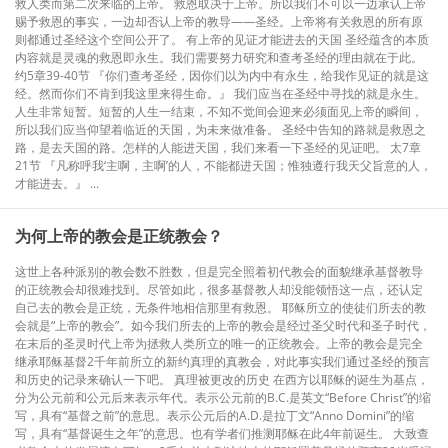
救人类而第二次来临的上帝。 救恩取决于上帝。所以我们不可以一边承认上帝
赐予救恩的事实，一边却否认上帝的教导——圣经。上帝将有关救恩的所有原
则都通过圣经这个空间公开了。 有上帝的见证才能进去的天国 圣经蕴含的本质
内容就是灵魂的救恩即永生。我们需要努力研究和查考圣经的理由就在于此。
约5章39-40节 『你们查考圣经，因你们以为内中有永生，给我作见证的就是这
经。然而你们不肯到我这里来得生命。』 我们应当在圣经中寻找的就是永生。
人生非常短暂。短暂的人生一结束，不知不觉间会迎来必须面见上帝的瞬间，
所以我们应当仰望着临近的天国，为未来做准备。 圣经中告知的路就是救恩之
路，是去天国的路。怎样的人能进天国，我们来看一下圣经的见证吧。 太7章
21节 『凡称呼我‘主啊，主啊’的人，不能都进天国；惟独遵行我天父旨意的人，
才能进去。』 ...
​为何上帝的教会是正统教会？
这世上各种派别的教会数不胜数，但是完全照着初代教会的面貌继承基督教导
的正统教会却很难找到。尽管如此，很多基督教人却没能领悟这一点，还认定
自己去的教会是正统，无条件地相信那里有救恩。 耶稣所立的使徒们所去的教
会就是“上帝的教会”。如今我们所去的上帝的教会是经过圣父时代和圣子时代，
在末后的圣灵时代上帝为拯救人类所立的唯一的正统教会。上帝的教会是完全
继承耶稣基督2千年前所立的新约真理的真教会，对此事实我们通过圣经的预言
和历史的记录来确认一下吧。 真理被更改的历史 在西方以耶稣的诞生为基点，
分为公元前和公元后来表示年代。表示公元前的B.C.是英文“Before Christ”的缩
写，具有“基督之前”的意思。表示公元后的A.D.是拉丁文“Anno Domini”的缩
写，具有“基督诞生之年”的意思。也有学者们推测耶稣在此4年前诞生。 大致查