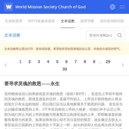
World Mission Society Church of God
WATV
生命的真理
WATV多媒体讲道
文本说教
真理书册
圣经咨询和回答
文本说教
한국어 제목표시
文本说教禁止擅自打印、散布或转载。希望把所受的恩典铭刻在心里，并散发出锡安的香气。
1
2
3
4
5
6
7
8
9
29
...
30
要寻求灵魂的救恩——永生
圣经晓谕说信心的果效就是灵魂的救恩（彼前1章8节）。若是信上帝却不能得
到灵魂的救恩，那便是虚妄的信仰，是最可怜的人。上帝说不能得救的人将去
的地方只有永远的地狱，所以我们应当认真地察看关于救恩的问题。 首先应当
认识赐灵魂救恩的上帝。2千年前自称信上帝的人很多，但他们并不认识上帝。
因为他们所认为的上帝的面貌与照着预言以肉身莅临的上帝，即耶稣基督的面
貌有着很大的差异。如果自称有信心却不关注圣经的预言，就会像过去犹太人
将莅临自己国家的上帝处死在十字架上一样，如今的信仰人也会再次排斥为拯