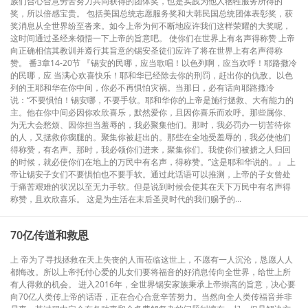
族们合心合意劳苦努力共同获得的团体奖，也是实践为他人牺牲服务所得的
奖，所以倍感宝贵。 包括美国总统志愿服务奖和大韩民国总统团体表彰奖，获
奖消息从全世界纷至沓来。如今上帝为何不断地应许我们这样荣耀的大奖呢，
这时间通过圣经来领悟一下上帝的旨意吧。 使你们在世界上有名声得称赞 上帝
向正确相信其教训并遵行其旨意的锡安圣徒们应许了将在世界上有名声得称
赞。 番3章14-20节 『锡安的民哪，应当歌唱！以色列啊，应当欢呼！耶路撒冷
的民哪，应 当满心欢喜快乐！耶和华已经除去你的刑罚，赶出你的仇敌。以色
列的王耶和华在你中间，你必不再惧怕灾祸。当那日，必有话向耶路撒冷
说：“不要惧怕！锡安哪，不要手软。耶和华你的上帝是施行拯救、大有能力的
主。他在你中间必因你欢欣喜乐，默然爱你，且因你喜乐而欢呼。那些属你、
为无大会愁烦、因你担当羞辱的，我必聚集他们。那时，我必罚办一切苦待你
的人，又拯救你瘸腿的。聚集你被赶出的。那些在全地受羞辱的，我必使他们
得称赞，有名声。那时，我必领你们进来，聚集你们。我使你们被掳之人归回
的时候，就必使你们在地上的万民中有名声，得称赞。”这是耶和华说的。』 上
帝让锡安子女们不要惧怕也不要手软。通过此话语可以推测，上帝的子女曾处
于痛苦艰难的状况以至无力手软。但是说到时候会使其在天下万民中有名声得
称赞，且欢欣喜乐。 这是为生活在末后圣灵时代的我们赐予的...
70亿传道和救恩
上 帝为了寻找拯救在天上失丧的人而莅临这世上，不愿有一人沉沦，恳愿人人
都悔改。所以上帝托付心爱的儿女们要将福音的好消息传向全世界，给世上所
有人得救的机会。 进入2016年，全世界锡安家族秉承上帝崇高的旨意，决心要
向70亿人类传上帝的话语，正在合心合意辛苦努力。当然向全人类传福音并非