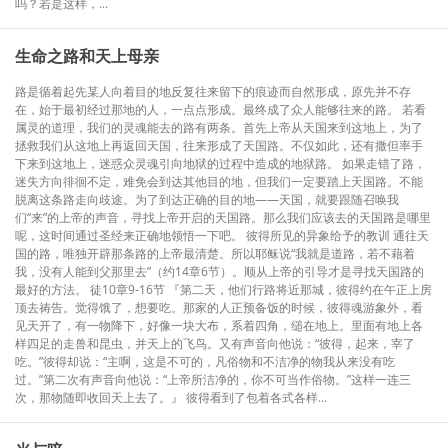
吗？若是这样，...
生命之路和天上母亲
路是循着起先某人向着目的地反复往来留下的痕迹而自然形成，原先并不存
在，始于最初经过那地的人，一点点形成。最终成了众人能够往来的路。 若看
属灵的道理，我们的灵魂能去的路有两条。首先上帝从天国来到这地上，为了
拯救我们从这地上再返回天国，往来形成了天国路。不仅如此，还有撒但率手
下来到这地上，迷惑众灵魂引向地狱的过程中造成的地狱路。 如果走错了路，
迷失方向徘徊不定，难免会到达其他目的地，但我们一定要踏上天国路。不能
脱离这条路走向歧途。为了到达正确的目的地——天国，就要跟随召唤我
们“来”的上帝的声音，寻找上帝开启的天国路。那么我们应该去的天国路是哪里
呢，这时间通过圣经来正确地领悟一下吧。 彼得所见的异象给予的教训 通往天
国的路，唯独开辟那条路的上帝最清楚。所以耶稣说“我就是道路，若不藉着
我，没有人能到父那里去”（约14章6节）。顺从上帝的引导才是寻找天国路的
最好的方法。 徒10章9-16节 『第二天，他们行路将近那城，彼得约在午正上房
顶去祷告。觉得饿了，想要吃。那家的人正预备饭的时候，彼得魂游象外，看
见天开了，有一物降下，好像一块大布，系着四角，缒在地上。里面有地上各
样四足的走兽和昆虫，并天上的飞鸟。又有声音向他说：“彼得，起来，宰了
吃。”彼得却说：“主啊，这是不可的，凡俗物和不洁净的物我从来没有吃
过。”第二次有声音向他说：“上帝所洁净的，你不可当作俗物。”这样一连三
次，那物随即收回天上去了。』 彼得看到了包着各式各样...