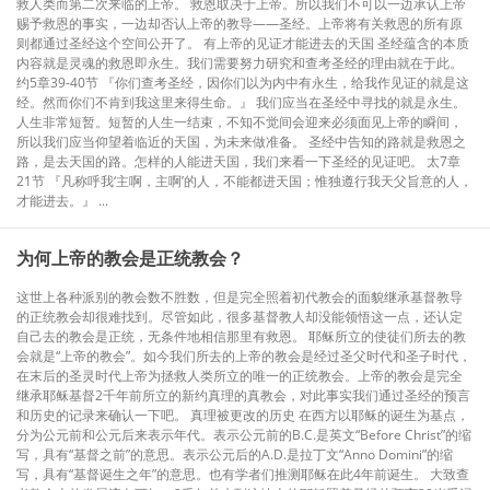
救人类而第二次来临的上帝。 救恩取决于上帝。所以我们不可以一边承认上帝
赐予救恩的事实，一边却否认上帝的教导——圣经。上帝将有关救恩的所有原
则都通过圣经这个空间公开了。 有上帝的见证才能进去的天国 圣经蕴含的本质
内容就是灵魂的救恩即永生。我们需要努力研究和查考圣经的理由就在于此。
约5章39-40节 『你们查考圣经，因你们以为内中有永生，给我作见证的就是这
经。然而你们不肯到我这里来得生命。』 我们应当在圣经中寻找的就是永生。
人生非常短暂。短暂的人生一结束，不知不觉间会迎来必须面见上帝的瞬间，
所以我们应当仰望着临近的天国，为未来做准备。 圣经中告知的路就是救恩之
路，是去天国的路。怎样的人能进天国，我们来看一下圣经的见证吧。 太7章
21节 『凡称呼我‘主啊，主啊’的人，不能都进天国；惟独遵行我天父旨意的人，
才能进去。』 ...
​为何上帝的教会是正统教会？
这世上各种派别的教会数不胜数，但是完全照着初代教会的面貌继承基督教导
的正统教会却很难找到。尽管如此，很多基督教人却没能领悟这一点，还认定
自己去的教会是正统，无条件地相信那里有救恩。 耶稣所立的使徒们所去的教
会就是“上帝的教会”。如今我们所去的上帝的教会是经过圣父时代和圣子时代，
在末后的圣灵时代上帝为拯救人类所立的唯一的正统教会。上帝的教会是完全
继承耶稣基督2千年前所立的新约真理的真教会，对此事实我们通过圣经的预言
和历史的记录来确认一下吧。 真理被更改的历史 在西方以耶稣的诞生为基点，
分为公元前和公元后来表示年代。表示公元前的B.C.是英文“Before Christ”的缩
写，具有“基督之前”的意思。表示公元后的A.D.是拉丁文“Anno Domini”的缩
写，具有“基督诞生之年”的意思。也有学者们推测耶稣在此4年前诞生。 大致查