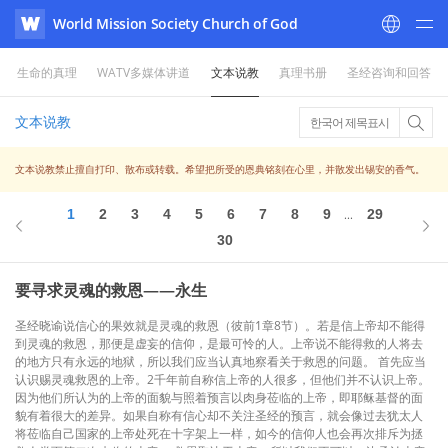
World Mission Society Church of God
WATV
生命的真理
WATV多媒体讲道
文本说教
真理书册
圣经咨询和回答
文本说教
한국어 제목표시
文本说教禁止擅自打印、散布或转载。希望把所受的恩典铭刻在心里，并散发出锡安的香气。
1
2
3
4
5
6
7
8
9
29
...
30
要寻求灵魂的救恩——永生
圣经晓谕说信心的果效就是灵魂的救恩（彼前1章8节）。若是信上帝却不能得
到灵魂的救恩，那便是虚妄的信仰，是最可怜的人。上帝说不能得救的人将去
的地方只有永远的地狱，所以我们应当认真地察看关于救恩的问题。 首先应当
认识赐灵魂救恩的上帝。2千年前自称信上帝的人很多，但他们并不认识上帝。
因为他们所认为的上帝的面貌与照着预言以肉身莅临的上帝，即耶稣基督的面
貌有着很大的差异。如果自称有信心却不关注圣经的预言，就会像过去犹太人
将莅临自己国家的上帝处死在十字架上一样，如今的信仰人也会再次排斥为拯