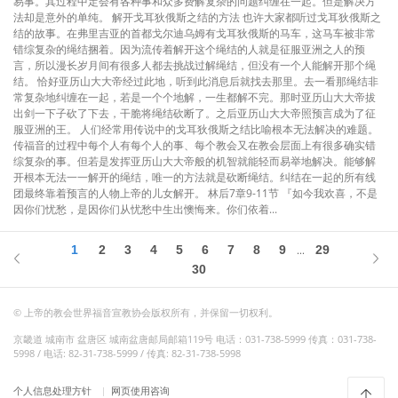
易事。其过程中定会有各种事和众多费解复杂的问题纠缠在一起。但是解决方
法却是意外的单纯。 解开戈耳狄俄斯之结的方法 也许大家都听过戈耳狄俄斯之
结的故事。在弗里吉亚的首都戈尔迪乌姆有戈耳狄俄斯的马车，这马车被非常
错综复杂的绳结捆着。因为流传着解开这个绳结的人就是征服亚洲之人的预
言，所以漫长岁月间有很多人都去挑战过解绳结，但没有一个人能解开那个绳
结。 恰好亚历山大大帝经过此地，听到此消息后就找去那里。去一看那绳结非
常复杂地纠缠在一起，若是一个个地解，一生都解不完。那时亚历山大大帝拔
出剑一下子砍了下去，干脆将绳结砍断了。之后亚历山大大帝照预言成为了征
服亚洲的王。 人们经常用传说中的戈耳狄俄斯之结比喻根本无法解决的难题。
传福音的过程中每个人有每个人的事、每个教会又在教会层面上有很多确实错
综复杂的事。但若是发挥亚历山大大帝般的机智就能轻而易举地解决。能够解
开根本无法一一解开的绳结，唯一的方法就是砍断绳结。纠结在一起的所有线
团最终靠着预言的人物上帝的儿女解开。 林后7章9-11节 『如今我欢喜，不是
因你们忧愁，是因你们从忧愁中生出懊悔来。你们依着...
1
2
3
4
5
6
7
8
9
29
...
30
© 上帝的教会世界福音宣教协会版权所有，并保留一切权利。
京畿道 城南市 盆唐区 城南盆唐邮局邮箱119号 电话：031-738-5999 传真：031-738-
5998 / 电话: 82-31-738-5999 / 传真: 82-31-738-5998
个人信息处理方针
网页使用咨询