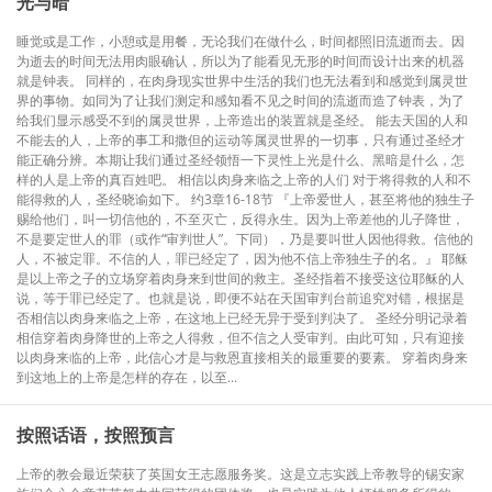
光与暗
睡觉或是工作，小憩或是用餐，无论我们在做什么，时间都照旧流逝而去。因
为逝去的时间无法用肉眼确认，所以为了能看见无形的时间而设计出来的机器
就是钟表。 同样的，在肉身现实世界中生活的我们也无法看到和感觉到属灵世
界的事物。如同为了让我们测定和感知看不见之时间的流逝而造了钟表，为了
给我们显示感受不到的属灵世界，上帝造出的装置就是圣经。 能去天国的人和
不能去的人，上帝的事工和撒但的运动等属灵世界的一切事，只有通过圣经才
能正确分辨。本期让我们通过圣经领悟一下灵性上光是什么、黑暗是什么，怎
样的人是上帝的真百姓吧。 相信以肉身来临之上帝的人们 对于将得救的人和不
能得救的人，圣经晓谕如下。 约3章16-18节 『上帝爱世人，甚至将他的独生子
赐给他们，叫一切信他的，不至灭亡，反得永生。因为上帝差他的儿子降世，
不是要定世人的罪（或作“审判世人”。下同），乃是要叫世人因他得救。信他的
人，不被定罪。不信的人，罪已经定了，因为他不信上帝独生子的名。』 耶稣
是以上帝之子的立场穿着肉身来到世间的救主。圣经指着不接受这位耶稣的人
说，等于罪已经定了。也就是说，即便不站在天国审判台前追究对错，根据是
否相信以肉身来临之上帝，在这地上已经无异于受到判决了。 圣经分明记录着
相信穿着肉身降世的上帝之人得救，但不信之人受审判。由此可知，只有迎接
以肉身来临的上帝，此信心才是与救恩直接相关的最重要的要素。 穿着肉身来
到这地上的上帝是怎样的存在，以至...
按照话语，按照预言
上帝的教会最近荣获了英国女王志愿服务奖。这是立志实践上帝教导的锡安家