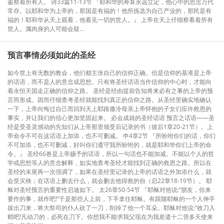
鉴察着所有人。 诗33篇11-13节 『耶和华的寿算永远立定，他心中的思念万代
常存。以耶和华为上帝的，那国是有福的！他所拣选为自己产业的，那民是有
福的！耶和华从天上观看，他看见一切的世人。』 上帝在天上仔细察看着所有
世人。属肉身的人可能会疑...
预言事情必须如此的圣经
如今世上有无数的教会，他们都主张自己的信仰正确。但是信仰的基准是上帝
的话语，而不是人的意念或思想。只有将圣经话语当作信仰的中心时，才能向
着永恒天国走正确的信仰之路。 圣经是经由提前告知将来必有之事的上帝的预
言而形成。因而仔细查考圣经就能找到真正的信仰之路。从圣经里确实地确认
一下，上帝向悔过自己而回到天上耶路撒冷母亲上帝怀抱的子女们应许救恩的
事实，并让我们的信心更加坚固起来。 必会成就的圣经话语 预言之话语——圣
经是受圣灵感动的先知们从上帝那里领受后记录的书（彼后1章20-21节）。上
帝命令不可在这话语上加添，也不可删减。 申4章2节 『所吩咐你们的话，你们
不可加添，也不可删减，好叫你们遵守我所吩咐的，就是耶和华你们上帝的命
令。』 圣经66卷是上帝赐予的话语，所以一句话也不能加减。不能以个人的哲
学或思想等人的意念解释，如实地查考圣经才能找到正确的救恩之路。所以在
圣经的末尾再一次强调了，如果在圣经里记录的上帝的话语之外加添什么，就
会受灾殃；在话语上删去什么，就会删去他得救的份（启22章18-19节）。 耶
稣对圣经预言的重要性启迪如下。 太26章50-54节 『耶稣对他说:“朋友，你来
要作的事，就作吧!”于是那些人上前，下手拿住耶稣。有跟随耶稣的一个人伸手
拔出刀来，将大祭司的仆人砍了一刀，削掉了他一个耳朵。耶稣对他说:“收刀入
鞘吧!凡动刀的，必死在刀下。你想我不能求我父现在为我差遣十二营多天使来