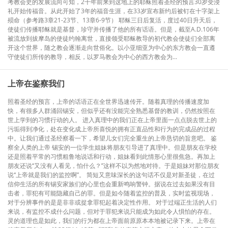
考教会史的发展流向可知，2千年前来到这地上的耶稣照着圣经的预言30岁受浸
礼开始传福音。从此开始了3年的福音生涯，在33岁宣布新约后被钉在十字架上
殒命（参考路3章21-23节、13章6-9节） 耶稣三日后复活，度过40日升天后，
使徒们传播耶稣就是基督，珍守并传播了他的所有话语。但是，截至A.D.106年
被流放到拔摩岛的使徒约翰离世，直接领受耶稣教导的初代教会使徒们全部离
开这个世界，随之教会逐渐走向世俗化。以小亚细亚为中心的东方教会一直遵
守使徒们所传的教导，相反，以罗马教会为中心的西方教会为...
上帝在鉴察我们
照着圣经的预言，上帝的话语正在全世界迅速传开。随着真理的传播速度加
快，有很多人群涌回锡安，但似乎还有没能完全熟悉基督的教训，仍然按照在
世上学到的习惯行动的人。 进入真理中的我们正在上帝里面一点点脱去世上的
污垢得到净化，处在变化成上帝所喜悦的拥有正直品性和行为的完成品的过程
中。让我们通过圣经察看一下，希望儿女们完全重生的上帝恳切的旨意吧。 鉴
察全人类的上帝 锡安的一位学生姐妹将朋友引导进了真理中。但是朋友在学校
还是照着平常的习惯粗鲁地说话和行动，姐妹看到此情形心里很焦急。再加上
朋友还说“又没有人看见，怕什么？”这样不以为然地对待。于是姐妹对那位朋友
说“上帝就是我们的监控啊”。 简短又意味深长的这句话不仅是对新圣徒，在过
信仰生活的所有锡安家族们的心里也会重新鸣响警钟。据说在过去如果没有目
击者，罪犯有可能隐藏自己的罪。但是如今随着监控的普及，实时监视现场，
对于分辨事件的是是非非或捉拿罪犯起着决定性作用。 对于过端正生活的人们
来说，有监控不成什么问题，但对于罪犯来说只能成为如此令人惧怕的存在。
灵的道理也是如此，我们的行为都在上帝面前原原本本地被记录下来。上帝在