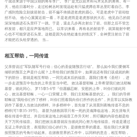
个成语来源于中国汉朝的将军李广。 李广是尤以箭术和马术见长的勇将。有一
天，他在日暮时分，走过松树丛时发现远处有只猛虎蹲在草丛里盯着自己。李
广感到危险立刻拔箭射击，箭不偏不倚插进老虎的眉心。可是老虎中了箭却纹
丝不动。 他小心翼翼近前一看，不是老虎而是老虎形状的大石。他见自己的箭
深深地插进石头里吓了一跳。于是，退走几步再次射出了箭。但那之后不管怎
样发箭，都只是应声落地而已。 以常识来看，再有名的射箭手，就算能射中靶
心也不可能穿进石头里。这都是因为在绝处逢生的情况下，全神贯注射出了箭
才能把石头给穿透的。 当...
相互帮助，一同传道
父亲曾说过"军队随军号行动；信心的圣徒随预言行动"。 那么如今我们要侧耳
倾听的预言之声是什么呢？上帝给我们的预言中，如果说还有我们该成就的剩
下的部分，那就是相互帮助，一同完成末后的福音。愿我们查考《圣经》，进
一步走进预言中包含的上帝意旨当中吧。 效法基督耶稣 上帝希望我们效法耶稣
基督，彼此同心。 罗15章5-6节『但愿赐忍耐、安慰的上帝，叫你们彼此同
心，效法基督耶稣，一心一口荣耀上帝、我们主耶稣基督的父。』 我们的导师
耶稣说"我给你们作了榜样，叫你们照着我向你们所作的去作"，并且常以实际教
训作了基督人当效法的榜样。许多榜样中，首先做了从清晨到夜晚传道不息的
榜样(可1章35-39节)。 基督为拯救因罪只有一死的灵魂降临这地，其生涯每天
都在传道中度过。并且结束这地上的福音工作升天时，所叮嘱的内容也都是给
天下万民传福音。 我们想效法基督就应当彼此同心努力地传福音。传道是通过
见证上帝的旨意，表现我们信心的行为，是拯救世界的通道。现在我们大家要
按照预言的号角行动起来。在拯救世界的工作中，以同样的意念，相互帮助，