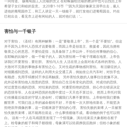
一同传道。 赐葡萄园工人比喻的含义 在耶稣赐给比喻的教训中也可以找出上帝
希望子女们和睦的旨意。 太20章1-16节『"因为天国好像家主清早出去，雇人
进他的葡萄园作工，和工人讲定一天一钱银子，就打发他们进葡萄园去。约在
巳初出去，看见市上还有闲站的人，就对他们说：‘...
害怕与一千银子
对于害怕，《圣经》有两种解释：一是"要敬畏上帝"，另一个是"不要怕"。但这
并不因为上帝叫人恐惧才说要敬畏，而因上帝是创造主、救援者，因此当拥有
敬畏之心的意思。不要怕是指，当具备除了上帝以外，不怕任何事物的信心。
在耶稣的比喻中，领一千银子的人，因为害怕将一千银子埋藏在地里。上帝告
诉我们不要害怕，要壮胆。 害怕与人生 人活在世上会面对各式各样的害怕。人
大致对不完善的事物多有害怕之心。又对生疏的事物感到害怕。 有洁癖症的人
对细菌感到恐惧。这样的人利用大众交通工具，例如坐公共汽车时，对扶手也
有顾虑，先用手绢擦拭干净后再触摸。 另外害怕失败的人做事往往犹豫不决。
此外还有害怕他人指责的恐惧、害怕自己生活有变化的恐惧、对成功的恐惧、
对过度责任感的恐惧、对结束的恐惧、对遭受拒绝的恐惧、担心作出错误决定
的恐惧等等。人在这种恐惧的包围中度过一天天也不算过分。 然而上帝托付我
们传播最后福音的守望人使命时，叮嘱我们凡事不要害怕。上帝吩咐我们要唤
醒世界，可我们连上帝的诫命都传不好，不曾有一次大胆地传新名，不能坚决
拒绝崇拜偶像的事，这一切都来源于害怕的心理。 害怕失败的束缚 人一旦被害
怕失败所束缚，就不能再往前走，什么事情都做不成。看动物的例子也可以明
白。 说有一个人在马戏团里发现了一个怪现象。演出结束后大象都栓在桩子
上。栓母象的桩子和绳子都很细，母象满可以轻易挣脱后跑掉；但栓小象的桩