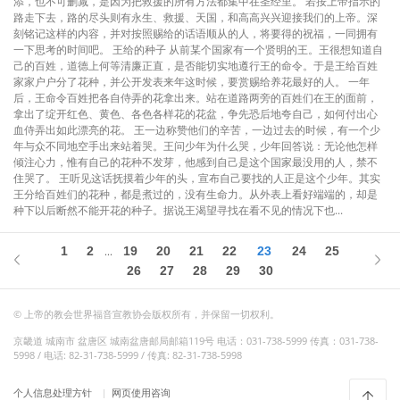
添，也不可删减，是因为把救援的所有方法都集中在圣经里。 若按上帝指示的
路走下去，路的尽头则有永生、救援、天国，和高高兴兴迎接我们的上帝。深
刻铭记这样的内容，并对按照赐给的话语顺从的人，将要得的祝福，一同拥有
一下思考的时间吧。 王给的种子 从前某个国家有一个贤明的王。王很想知道自
己的百姓，道德上何等清廉正直，是否能切实地遵行王的命令。于是王给百姓
家家户户分了花种，并公开发表来年这时候，要赏赐给养花最好的人。 一年
后，王命令百姓把各自侍弄的花拿出来。站在道路两旁的百姓们在王的面前，
拿出了绽开红色、黄色、各色各样花的花盆，争先恐后地夸自己，如何付出心
血侍弄出如此漂亮的花。 王一边称赞他们的辛苦，一边过去的时候，有一个少
年与众不同地空手出来站着哭。王问少年为什么哭，少年回答说：无论他怎样
倾注心力，惟有自己的花种不发芽，他感到自己是这个国家最没用的人，禁不
住哭了。 王听见这话抚摸着少年的头，宣布自己要找的人正是这个少年。其实
王分给百姓们的花种，都是煮过的，没有生命力。从外表上看好端端的，却是
种下以后断然不能开花的种子。据说王渴望寻找在看不见的情况下也...
1
2
19
20
21
22
23
24
25
...
26
27
28
29
30
© 上帝的教会世界福音宣教协会版权所有，并保留一切权利。
京畿道 城南市 盆唐区 城南盆唐邮局邮箱119号 电话：031-738-5999 传真：031-738-
5998 / 电话: 82-31-738-5999 / 传真: 82-31-738-5998
个人信息处理方针
网页使用咨询