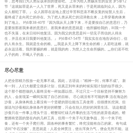
帝，思考我们为人类应该承担的使命吧。 上帝为给人类赐永生的旨意 罗5章12
节『这就如罪是从一人入了世界，死又是从罪来的；于是死就临到众人，因为
众人都犯了罪。』 众人因罪在这地上度过辛苦和悲哀不断反复的短暂人生后，
最终成了走向死亡的存在。为了把人类从死亡的沼泽救出来，上帝穿着肉体来
到了地上。 约6章38-40节『因为我从天上降下来，不是要按自己的意思行，乃
是要按那差我来者的意思行。差我来者的意思就是：他所赐给我的，叫我一个
也不失落，在末日却叫他复活。因为我父的意思是叫一切见子而信的人得永
生，并且在末日我要叫他复活。』 约6章47-54节『我实实在在地告诉你们，信
的人有永生。我就是生命的粮。„„我是从天上降下来生命的粮；人若吃这粮，就
必永远活着。我所要赐的粮，就是我的肉，为世人之生命所赐的。„„你们若不吃
人子的肉，不喝人子的血，...
尽心尽意
人把全部精力投放一处无事不成。因此，古语说："精神一到，何事不成"。 新
年一到，人们大都爱立很多计划，但真正到年末的时候实现计划的似乎很少。
这个那个都想做的人最终没有一样如愿以偿。不过只立一个目标坚持不懈努力
的人，会发现某一瞬间实现了自己的目标。 尽心就没有不可能的事 活在海边的
沙蚕，从身体构造上看没有一个坚硬的部位能当工具使用，但很擅长挖洞。但
据说与沙蚕相比身体条件更好的螃蟹，只会在别人挖好的洞里生活。 说这都是
沙蚕只在一件事上埋头干活，螃蟹却忙碌几件事的生活习性的差异造成的。螃
蟹拥有坚固的螯在内的几样工具，但用一个夹子与天敌争战，另一个夹子吃
食，还有一个夹子爬行用。因各种的事务繁忙，终究没能有自己的家。 有句成
语叫"中石没镞"，意思就是：人若全神贯注，使出浑身力气，便会无所不能。这