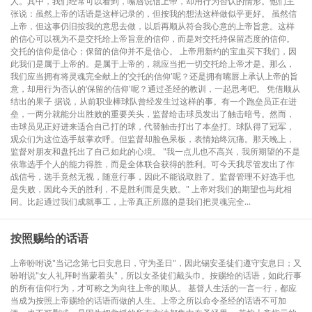
人。其中，我们经常可以看到，嘴唇说信上帝，却用行为否认的情形。他们主
张说：虽然上帝的话语是这样记录的，但按我的想法这样做似乎更好。 虽然信
上帝，但这事仍旧按我的意思去做，以后再顺从符合我心意的上帝旨意。这样
的信心可以视为不是交托给上帝旨意的信仰，而是对交托持保留态度的信仰。
交托的信仰是信心；保留的信仰并不是信心。 上帝用新约的宝血买下我们，因
此我们是属于上帝的。是属于上帝的，就应当把一切交托给上帝才是。那么，
我们应当拥有将灵魂完全献上的‘交托的信仰'呢？还是拥有嘴唇上承认上帝的旨
意，却用行为否认的‘保留的信仰'呢？通过圣经的教训，一起思考吧。 凭借顺从
结出的果子 据说，从前职业棒球队曾经发生过这样的事。有一个跑垒员正在进
垒，一两分就能分出胜败的重要关头，监督给击球员发出了触击暗号。然而，
击球员见正好进来适合自己打的球，代替触击打出了本垒打。球队得了冠军，
观众们为这位选手鼓掌欢呼。但监督却脸色呆板，表情始终沉痛。那天晚上，
监督对朋友和盘托出了自己如此的心境。 "我一点儿也不高兴，我所期望的不是
依靠选手个人的能力得胜，而是全体联合获得的胜利。可今天我尽管发出了作
战信号，选手竟然无视，随意行事，因此不能说取胜了。监督管理不好选手也
是失败，因此今天的胜利，不是胜利而是失败。" 上帝对我们的期望也与此相
同。比起通过我们成就事工，上帝真正所愿的是我们把灵魂完全...
按照赐给的话语
上帝吩咐说"当记念第七日安息日，守为圣日"，因此锡安圣徒们遵守安息日；又
吩咐说"女人礼拜时当蒙着头"，所以女圣徒们戴头巾。按赐给的话语，如此行事
的所有信仰行为，才可称之为向往上帝的顺从。 基督人生活的一言一行，都应
当成为按照上帝赐给的话语而做的人生。上帝之所以命令圣经的话语不可加