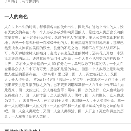
子和绳子，与母象的相...
一人的角色
人在世上出生的时候，都带着各自的使命出生。因此凡在这地上出生的人，没
有无意义的存在；每一个人必或多或少影响周围的人，是拉动人类历史长河的
重要存在。 记不起是什么时候，念过"种树人"的故事。主人公曾在某山村的荒
地，遇见一个每天种植一百棵橡子树的人。时光流逝再度到那地去看，那里已
然变成令人惊叹的美丽的沃土。贫瘠的不毛之地，因着不在乎别人认可不认
可，每天种植橡树人的福分，变成了有葱茏茂密的树林，还有花儿开放，小溪
流水潺潺的沃土。通过此故事我们可以明白，一个人看不见的努力怎样改换了
世界。 左右全人类命运的一人 60 亿分之一，单纯以数字计算的话，一个人在
全世界众多人口中可有可无，是微不足道的存在。但那一个人实际上是影响无
数人生活的重要存在。 《罗马书》里记录：因一人，死亡临到众人；又因一
人，众人得生命。 罗5章17-19节『若因一人的过犯，死就因这一人作了王；何
况那些受洪恩又蒙所赐之义的，岂不更要因耶稣基督一人在生命中作王吗？如
此说来，因一次的过犯，众人都被定罪；照样，因一次的义行，众人也就被称
义得生命了。因一人的悖逆，众人成为罪人；照样，因一人的顺从，众人也成
为义了。』 因亚当一人，死亡临到全人类；因耶稣一人，全人类得生命。看一
看一人的犯罪和一人的义行；一人的悖逆和一人的顺从铸成的天地之差的结果
吧。因一人全人类死亡，又因一人全人类得活。因一人开启了死亡和得生的历
史，一人左右了所有人类的...