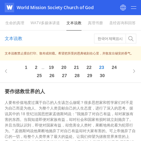
World Mission Society Church of God
WATV
生命的真理
WATV多媒体讲道
文本说教
真理书册
圣经咨询和回答
文本说教
한국어 제목표시
文本说教禁止擅自打印、散布或转载。希望把所受的恩典铭刻在心里，并散发出锡安的香气。
1
2
19
20
21
22
23
24
...
25
26
27
28
29
30
要作拯救世界的人
人要有价值地度过属于自己的人生该怎么做呢？很多思想家和哲学家们对不是
为自己而是为他人、为整个人类贡献自己的人生态度，进行了深入的思考。据
说其中的 18 世纪法国思想家孟德斯鸠说："我抛弃了对自己有益，却对家族有
害的东西。当我知道即便对家族有益，却对社会和国家有损时就立刻抛弃了。
并且当我认识到，即使对国家有益，却危害全人类时，果断地将此看为犯罪行
为。" 孟德斯鸠说他果断地抛弃了对自己有益却对大家有害的。可上帝抛弃了自
己的一切，给整个人类带来了最大的益处。让我们仰望为拯救世界来世的上