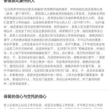
要做彼此服侍的人
"认识耶和华的知识要充满遍地"的荣耀得福的预言，时时刻刻以现实显现出来
（参考：赛11章9节）。遵照愿人人都悔改得到救援的上帝旨意，为拯救全球的
世界救援运动正在加速的关头上，思考现在我们当做的事果真是什么吧。 圣徒
们是遵守上帝的诫命，以及朝向基督持守信心的人们（启14章12节）。论到‘诫
命'，锡安家族们首先想到新约的律例。然而诫命中，基督人应当遵守的基本律
例以外，还包含了对心灵姿态教训的话语。将荣耀归于上帝，彼此相爱和关心
等，基督人当具备的品性，也是我们应当实践的上帝神圣的诫命。 都教训他们
遵守 上帝的教训都是为拯救我们的灵魂赐给的珍贵话语。不可以为有的重要；
有的不重要。上帝反复命令不可在话语上加添，也不可删减。2千年前结束这地
上福音工作升天的时候，也是吩咐如下。 太28章18-20节 "耶稣进前来，对他们
说：天上地下所有的权柄都赐给我了。所以，你们要去，使万民作我的门徒，
奉父、子、圣灵的名给他们施洗。凡我所吩咐你们的，都教训他们遵守 …" 基督
吩咐我们的话语中，不是让教训一部分，而是将所有的话语，都教训他们遵
守。遵照此话语，我们将圣经记录的所有真理，都教训和学习并遵守着。 其
中‘作服侍的人'的话语，也是我们要去使万民作门徒，奉父、子、圣灵的名施浸
礼，并要教训的，基督珍贵的教训中的一部分。 上帝为何屡屡叮嘱要服侍、要
自卑、要彼此作仆人，而且在门徒面前，亲自以自卑的样式，作了服侍的榜
样；还有使徒保罗...
保留的信心与交托的信心
世上众多的人以信上帝为自居，但是完全顺从上帝的道，才可称之为信上帝的