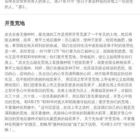
会降在全世界所有人的身上。 路21章35节 "那日子要这样临到全地上一切居住
的人。" 赛2...
开垦荒地
农夫在春天撒种时，最先做的工作是用犁开垦荒废了一个冬天的土地，然后再
除去树根，杂草，整平土地后撒种；尽心栽培，使种子发芽，给田地施肥，锄
地；希望能在秋天得到好的收成。 我们在信仰生活中收割福音果子时的道理也
是一样。圣经里说： 何10章12节 "你们要为自己栽种公义，就能收割慈爱。现
今正是寻求耶和华的时候；你们要开垦荒地，等他临到，使公义如雨降在你们
身上。" 农夫怎么能在荒地上直接撒种呢？想收割果子，就要在除去树根杂草，
整平土地后撒种。同样，我们在撒福音种子时，也应该先除去错误的思想。陈
旧的心，迟钝的心，失去信心的心等充满荆棘的心田，绝不能孕育稳定的信仰
生活，也不能得到美丽的福音果子。 用话语之犁开垦荒地 上帝会将公义如雨般
降给我们，我们想要靠着上帝之恩收割更多的福音果子，就要先用上帝的话语
之犁开垦心中所有陈旧的荒地。先将土地变为沃土，再撒福音的种子，才能结
出三十倍，六十倍，一百倍美丽的果子。所以我们首先要做的是，开垦心中陈
旧的荒地。 耶4章3节 "耶和华对犹大和耶路撒冷如此说：要开垦你们的荒地，
不要撒种在荆棘中。" 这句话是说，在传上帝之道时，若连我们自己的心都是充
满荆棘的荒地，就不要撒种。先除掉心中所有的荆棘和大蓟草，重新开垦心中
陈旧的荒地后撒种才能结出蒙恩典的福音果子。 关于先知者"开垦荒地，不要撒
种在荆棘中"的预言，耶稣用"撒种的比喻"做了如下说明。 可4章3-20节 "你们听
啊！...