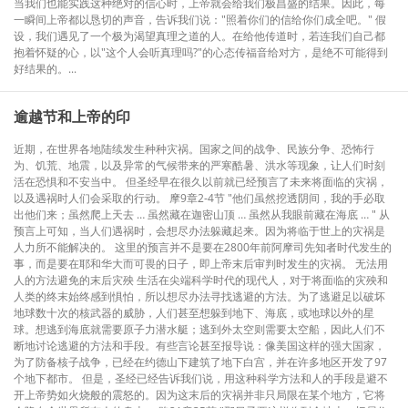
当我们也能实践这种绝对的信心时，上帝就会给我们极昌盛的结果。因此，每
一瞬间上帝都以恳切的声音，告诉我们说："照着你们的信给你们成全吧。" 假
设，我们遇见了一个极为渴望真理之道的人。在给他传道时，若连我们自己都
抱着怀疑的心，以"这个人会听真理吗?"的心态传福音给对方，是绝不可能得到
好结果的。...
逾越节和上帝的印
近期，在世界各地陆续发生种种灾祸。国家之间的战争、民族分争、恐怖行
为、饥荒、地震，以及异常的气候带来的严寒酷暑、洪水等现象，让人们时刻
活在恐惧和不安当中。 但圣经早在很久以前就已经预言了未来将面临的灾祸，
以及遇祸时人们会采取的行动。 摩9章2-4节 "他们虽然挖透阴间，我的手必取
出他们来；虽然爬上天去 … 虽然藏在迦密山顶 … 虽然从我眼前藏在海底 … " 从
预言上可知，当人们遇祸时，会想尽办法躲藏起来。因为将临于世上的灾祸是
人力所不能解决的。 这里的预言并不是要在2800年前阿摩司先知者时代发生的
事，而是要在耶和华大而可畏的日子，即上帝末后审判时发生的灾祸。 无法用
人的方法避免的末后灾殃 生活在尖端科学时代的现代人，对于将面临的灾殃和
人类的终末始终感到惧怕，所以想尽办法寻找逃避的方法。为了逃避足以破坏
地球数十次的核武器的威胁，人们甚至想躲到地下、海底，或地球以外的星
球。想逃到海底就需要原子力潜水艇；逃到外太空则需要太空船，因此人们不
断地讨论逃避的方法和手段。有些言论甚至报导说：像美国这样的强大国家，
为了防备核子战争，已经在约德山下建筑了地下白宫，并在许多地区开发了97
个地下都市。 但是，圣经已经告诉我们说，用这种科学方法和人的手段是避不
开上帝势如火烧般的震怒的。因为这末后的灾祸并非只局限在某个地方，它将