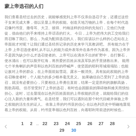
蒙上帝选召的人们
我们查看圣经过去的历史，就能够感觉到上帝不仅亲自选召子女，还通过这些
子女来完成大事，借以呈显上帝的权能。创造天地万物的上帝，在每个时代选
召像约书亚、撒母耳、大卫、彼得、约翰这样的信仰的先知们，立他们为使
徒，借由他们的手来维持上帝话语的灯火。 今日，上帝为把伟大的工交给我们
而召唤了我们。那么，为成为配得选召的人，我们应该以什么样的心态站在上
帝面前才对呢？让我们通过圣经所记录的历史来学习其教训吧。 所有能力在于
上帝 上帝召选使者时,从不以人的能力或外表等外在条件作为基准。因为上帝并
不是因为缺少什么才选召使者的。上帝可以在滴水不出的旷野中，击打磐石，
使水涌出；也可以裂开红海，将所爱的百姓从埃及军队的手里拯救出来。 能用
七个羊角喇叭的声音和以色列百姓的呼喊声，使坚固的耶利哥城墙塌陷；也能
让敌对上帝的群众，在上帝面前如雪花、露水一般消失。具有如此权能的上帝
在召唤使者时，个人能力的多少根本毫无意义。 如果确信自己受到了上帝的选
召，就没有必要担心，只要相信上帝勇往直前，结果一定是胜利的旗帜高扬，
凯歌高唱。 但尽管受到了上帝的选召，有时也会因眼前的障碍物和难关而惧怕
担心。这时，过去显现在以色列百姓面前的上帝权能的历史，就能给我们的信
心注入新的力量和勇气。在圣经里，我们可以遇到在那个时代目睹并体验上帝
之权能的活生生的证人。 依靠上帝的约书亚的信心 在以色列历史中明确地显现
着上帝的权能。从前，约书亚率领以色列百姓，向着耶利哥前进的时候也...
1
2
22
23
24
25
26
27
28
...
29
30