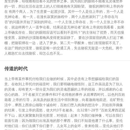
发生的事，却很难相信看不见的世界之事。因为我们的眼睛不能看见灵魂世界
的一切，所以生活在这世上的人们很难抱有天国盼望。 骆驼的脚印和上帝的存
在 有两个商人，为了生意要一起渡沙漠。其中一个人是信上帝的，另一个人是
无神论者。 有一天，在漫长寂寞的旅程中，两个人忽然谈到了"上帝存在与
否"的问题并开始了深刻的辩论。一个人主张上帝存在，另一个人主张上帝不存
在，就这样两个人一直争论着。结果还是无神论者"若有上帝就给我看看，如果
上帝确实存在，我们的眼睛应该可以看到不是吗？"的主张站了优势，而天也慢
慢变黑，寂静的沙漠随着晚风变得更加寂静了。 要在沙漠留宿的商人打起了帐
棚，把骆驼绑在一边，进入了梦乡。第二天一早醒来，他们发现骆驼不见了。
在这广阔的沙漠里，骆驼是唯一的交通工具，失去骆驼无疑是一大危机。两个
人都急忙出去找骆驼，却怎么也不见...
传道的时代
当上帝将某件事托付给我们去做的时候，其中必含有上帝想赐福给我们的旨
意。在收到上帝托付的福音时，我们要明确地领悟到，这工作虽说是为了别人
的灵魂，却有更大一部分是为我们的灵魂恩赐的上帝的祝福，并以感谢的心走
信心的路。 3千名被灭亡的事件和3千名得救的事件 从前摩西时代，以色列百姓
藉着 上帝的引导，从埃及的奴隶生活中得到释放，向着迦南地前进。在旷野生
活中，摩西上西奈山领取十诫命时，百姓们堕入肉身的想法中，开始崇拜偶像
的结果，引发上帝的震怒，使大约3千名被杀。 出32章1-28节 "百姓见摩西迟延
不下山，就大家聚集到亚伦那里，对他说：起来！为我们做神像，可以在我们
前面引路；因为领我们出埃及地的那个摩西，我们不知道他遭了什么事。亚伦
对他们说：你们去摘下你们妻子、儿女耳上的金环，拿来给我 … 亚伦从他们手