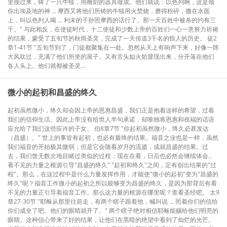
里接过来，铸了一只牛犊，用雕刻的器具做成。他们就说：以色列啊，这是领
你出埃及地的神 … 摩西又将他们所铸的牛犊用火焚烧，磨得粉碎，撒在水面
上，叫以色列人喝 … 利未的子孙照摩西的话行了。那一天百姓中被杀的约有三
千。" 与此相反，在使徒时代，十二使徒和少数上帝的百姓们一心一意努力祈祷
的结果，蒙受了五旬节的秋雨圣灵，完成了一天传道3千名的惊人的历史。 徒2
章1-41节 "五旬节到了，门徒都聚集在一处。忽然从天上有响声下来，好像一阵
大风吹过，充满了他们所坐的屋子。又有舌头如火焰显现出来，分开落在他们
各人头上。他们就都被圣灵...
微小的起初和昌盛的终久
起初虽然微小，终久却会因上帝的恩惠昌盛，我们正是抱着这样的希望，过着
我们的信仰生活。因此上帝没有给世人半句承诺，却唯独将恩惠和祝福的话语
应允给了我们这些应许的子女。 伯8章7节 "你起初虽然微小，终久必甚发达
（昌盛）。" 世上的事皆有起初，也必有最终的结果。福音之业也是一样，虽然
我们福音的开始极其微弱；但是它会随着岁月的流逝，成就昌盛的结果。过
去，我们曾无数次地目睹过类似的过程；现在在看，日后也必然会继续体会。
看不见的力量之根源引导"昌盛的终久" "起初和终久"之间，定有创出结果的"过
程"。那么，在这过程中是什么力量发挥作用，才能使"微小的起初"变为"昌盛的
终久"呢？福音工作微小的起初之所以能够变为昌盛的终久，是因为那背后有看
不见的力量正引导着福音工作。那么这力量的根源在哪里呢？查看圣经吧。 太9
章27-30节 "耶稣从那里往前走，有两个瞎子跟着他，喊叫说 … 照着你们的信给
你们成全了吧。他们的眼睛就开了。" 两个瞎子绝对相信耶稣能赐给他们明亮的
眼睛。这种信心带来了好的结果，让他们在黑暗的绝望中看到了灿烂的光芒。