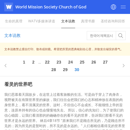
World Mission Society Church of God
WATV
生命的真理
WATV多媒体讲道
文本说教
真理书册
圣经咨询和回答
文本说教
한국어 제목표시
文本说教禁止擅自打印、散布或转载。希望把所受的恩典铭刻在心里，并散发出锡安的香气。
1
2
22
23
24
25
26
27
...
28
29
30
看灵的世界吧
我们思慕着天国故乡，在这世上过着客旅般的生活。可是由于穿上了肉身衣，
视野被关在有限世界里的缘故，我们往往会把我们的心志和精神放在表面的肉
身世界上，看不清属灵的世界。这时，不但信心不会成长、不能领悟上帝的旨
意，连原本持有的信心也会慢慢地失去。 所以，信心的先知们，为了使我们的
信心稳固，让我们看清那的的确确存在的看不见的世界，告诉我们那看不见的
世界才是永远的世界。 林后4章18节 "原来我们不是顾念所见的，乃是顾念所不
见的；因为所见的是暂时的，所不见的是永远的。" 人们都相信看得见的世界里