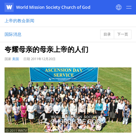
World Mission Society Church of God
WATV
上帝的教会
新闻
国际消息
目录
下一页
夸耀母亲的母亲上帝的人们
国家
美国
日期
2011年12月20日
ⓒ 2011 WATV