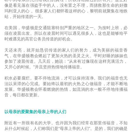
像是看见落在强盗手中的人，没有置之不理，而拯救那生命的好撒
玛利亚人的心 。很多家人们都怀着这样的心，黎明前就聚集在地铁
站，开始传道的一天。
在美国，华盛顿是交通阻塞特别严重的地区之一。为按时上班，必
须在凌晨出发。所以在凌晨时间可以遇见很多人，这也是能够给平
时难遇见的高官公务员传道的好机会。
天还未亮，就开始恳切传道的家人们的努力，成为美丽的福音香
气，在华盛顿教会燃起了更加火热的圣灵之火。平时好睡的姊妹也
参加了凌晨传道。几天后，她说：“从未有过像现在这样充满活力，
又开心的时候。”并且坚持热情地传播福音。
积水必要腐烂。要不停地流淌，才可以保持清净。我们的福音也无
法以呆滞的心完成。要始终以最初的火热之心做福音，才能不断地
发展。华盛顿教会怀着燃烧的热情，如流淌的水一般不停地传播福
音，每日都在更新。
以母亲的爱聚集的母亲上帝的人们
附近有一所很有名的大学。也许因为我们经常在那里传福音，不知
从什么时候起，人们称我们是“母亲上帝的人们”。是的，我们的确是