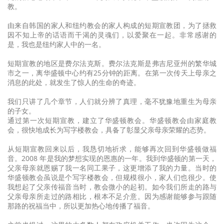
教。
由来自韩国的家人和纽约教会的家人构成的短期宣教团，为了拯救
因不知上帝的话语而干渴的灵魂们，以爱聚在一起。非常感谢的
是，我也是纽约家人中的一名。
短期宣教的地区是费尔法克斯。费尔法克斯是弗吉尼亚州的繁华城
市之一，离华盛顿中心约有25分钟的距离。在第一次传天上母亲之
消息的此处，就发生了惊人的生命的奇迹。
我们只讲了几个章节，人们就分辨了真理，毫不犹豫地重生为母亲
的子女。
通过第一次短期宣教，建立了华盛顿教会。华盛顿教会由家庭教
会，很快地成长为写字楼教会，具备了彰显父亲母亲荣耀的态势。
从短期宣教回来以后，我恳切地祈求，能够再次回到华盛顿做福
音。2008 年是我的梦想实现的恩惠的一年。我到华盛顿的第一天，
父亲母亲就恩赐了我一名同工果子，这更增添了我的力量。当时的
华盛顿教会虽说是个写字楼教会，但规模很小，家人们也很少。使
我想起了父亲传福音当时，教会微小的起初。如今我们所走的路与
父亲母亲所走过的路相比，根本不足介意。因为感谢能够参与跟随
那路的祝福当中，所以更加热心地传播了福音。