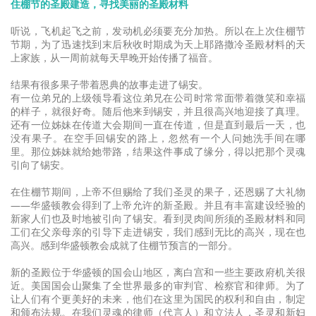
住棚节的圣殿建造，寻找美丽的圣殿材料
听说，飞机起飞之前，发动机必须要充分加热。所以在上次住棚节
节期，为了迅速找到末后秋收时期成为天上耶路撒冷圣殿材料的天
上家族，从一周前就每天早晚开始传播了福音。
结果有很多果子带着恩典的故事走进了锡安。
有一位弟兄的上级领导看这位弟兄在公司时常常面带着微笑和幸福
的样子，就很好奇。随后他来到锡安，并且很高兴地迎接了真理。
还有一位姊妹在传道大会期间一直在传道，但是直到最后一天，也
没有果子。在空手回锡安的路上，忽然有一个人问她洗手间在哪
里。那位姊妹就给她带路，结果这件事成了缘分，得以把那个灵魂
引向了锡安。
在住棚节期间，上帝不但赐给了我们圣灵的果子，还恩赐了大礼物
——华盛顿教会得到了上帝允许的新圣殿。并且有丰富建设经验的
新家人们也及时地被引向了锡安。看到灵肉间所须的圣殿材料和同
工们在父亲母亲的引导下走进锡安，我们感到无比的高兴，现在也
高兴。感到华盛顿教会成就了住棚节预言的一部分。
新的圣殿位于华盛顿的国会山地区，离白宫和一些主要政府机关很
近。美国国会山聚集了全世界最多的审判官、检察官和律师。为了
让人们有个更美好的未来，他们在这里为国民的权利和自由，制定
和颁布法规。在我们灵魂的律师（代言人）和立法人，圣灵和新妇