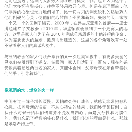
之前也提过，这里的大多数人都在政府机关工作。也许因为这个，
他们大多怀有警戒心，往往不轻易敞开心扉。但是在真理面前，他
们厚厚的心壁也无力地倒塌了。比一切两刃的剑更锐利的话语刺入
他们刚硬的心灵，使他们的心转向了圣灵和新妇。失散的天上家族
一个又一个的回到了锡安。2009 年，在弗吉尼亚州的首府——里士
满也建立了支教会；2010 年，华盛顿教会搬到了一个更宽大的地
方。这里是家人们为了在 2010 年完成母亲恩赐的十他连得的使命，
认为需要更大的圣殿，挺身而出建造的。这里的各个角落没有一处
不沾着家人们的真诚和努力。
与纽约教会的家人们联合举行的又一次短期宣教中，有更多美丽的
灵魂们被引领到了锡安。转眼间，家人们达到了一百名，现在的锡
安聚集着超过两百名的家人。真能体会到，父亲母亲在亲自牵着我
们的手，引导着我们。
像流淌的水，燃烧的火一样
中间有过一阵子增长缓慢。因怕教会停止成长，就感到非常抱歉和
心急。按照母亲的话语，不灰心祷告的结果，我们终于领悟到，自
从什么时候开始我们传道并不是发自内心，而是义务性和习惯性
的。我们忘记了福音的核心是什么，我们传道的理由是什么。那就
是埃洛希姆上帝。