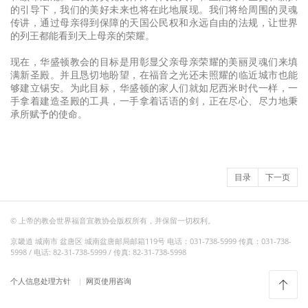
的引导下，我们的美好未来也将在此地展现。我们将给周围的灵魂
传讲，通过母亲得到保障的天国公民权和永远自由的法规，让世界
的列王都能看到天上母亲的荣耀。
现在，华盛顿教会的目标是用彰显父亲母亲荣耀的美丽灵魂们来填
满新圣殿。并且恳切地盼望，在福音之光还未照耀的临近城市也能
够建立锡安。为此目标，华盛顿的家人们就如尼西米时代一样，一
手拿着建造圣殿的工具，一手拿着话语的剑，正在尽心、尽力地秉
承所赋予的使命。
目录
下一页
© 上帝的教会世界福音宣教协会版权所有，并保留一切权利。
京畿道 城南市 盆唐区 城南盆唐邮局邮箱119号 电话：031-738-5999 传真：031-738-
5998 / 电话: 82-31-738-5999 / 传真: 82-31-738-5998
个人信息处理方针
网页使用咨询