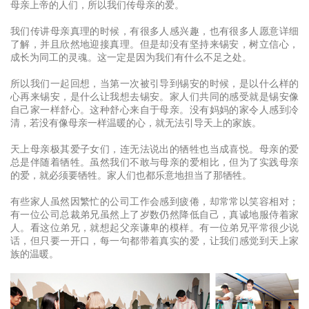
母亲上帝的人们，所以我们传母亲的爱。
我们传讲母亲真理的时候，有很多人感兴趣，也有很多人愿意详细
了解，并且欣然地迎接真理。但是却没有坚持来锡安，树立信心，
成长为同工的灵魂。这一定是因为我们有什么不足之处。
所以我们一起回想，当第一次被引导到锡安的时候，是以什么样的
心再来锡安，是什么让我想去锡安。家人们共同的感受就是锡安像
自己家一样舒心。这种舒心来自于母亲。没有妈妈的家令人感到冷
清，若没有像母亲一样温暖的心，就无法引导天上的家族。
天上母亲极其爱子女们，连无法说出的牺牲也当成喜悦。母亲的爱
总是伴随着牺牲。虽然我们不敢与母亲的爱相比，但为了实践母亲
的爱，就必须要牺牲。家人们也都乐意地担当了那牺牲。
有些家人虽然因繁忙的公司工作会感到疲倦，却常常以笑容相对；
有一位公司总裁弟兄虽然上了岁数仍然降低自己，真诚地服侍着家
人。看这位弟兄，就想起父亲谦卑的模样。有一位弟兄平常很少说
话，但只要一开口，每一句都带着真实的爱，让我们感觉到天上家
族的温暖。