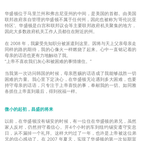
华盛顿位于马里兰州和弗吉尼亚州的中间，是美国的首都。由美国
联邦政府亲自管理的华盛顿不属于任何州，因此也被称为‘哥伦比亚
特区’。华盛顿是白宫和联邦议会等主要联邦政府机关聚集的地方，
因此大多数政府机关工作人员都住在附近的州。
在 2008 年，我蒙受先知职分被派遣到这里。因将与天上父亲母亲走
同样的路的期待，我的心像火一样燃烧了起来。心中一直铭记着的
母亲的话语也更有力地触动了我。
“上帝不喜欢我们灰心和被困难的事情缠住。”
当我第一次访问韩国的时候，母亲恩赐的话语成了我能够战胜一切
困难的力量。我心里下定决心，在华盛顿无论遇到多大困难，也要
持守母亲的话语，只专注于上帝喜悦的事，奉献我的一切。如同雅
各抓住上帝直到最后，得到祝福一样。
微小的起初，昌盛的将来
以前，在华盛顿没有锡安的时候，有一位住在华盛顿的弟兄，虽然
家人反对，仍然持守着信心。开4个小时的车到纽约锡安遵守安息
日，从不漏掉一个礼拜。这样大约过了一年，也许是上帝被这位弟
兄的信心感动了。在 2007 年夏天，实现了华盛顿的第一次短期宣