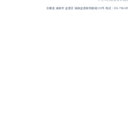
京畿道 城南市 盆唐区 城南盆唐邮局邮箱119号 电话：031-738-5999 传真：031-