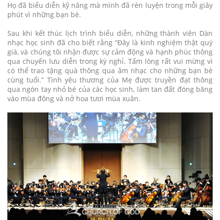
Họ đã biểu diễn kỹ năng mà mình đã rèn luyện trong mỗi giây
phút vì những bạn bè.
Sau khi kết thúc lịch trình biểu diễn, những thành viên Dàn
nhạc học sinh đã cho biết rằng “Đây là kinh nghiệm thật quý
giá, và chúng tôi nhận được sự cảm động và hạnh phúc thông
qua chuyến lưu diễn trong kỳ nghỉ. Tấm lòng rất vui mừng vì
có thể trao tặng quà thông qua âm nhạc cho những bạn bè
cùng tuổi.” Tình yêu thương của Mẹ được truyền đạt thông
qua ngón tay nhỏ bé của các học sinh, làm tan đất đóng băng
vào mùa đông và nở hoa tươi mùa xuân.