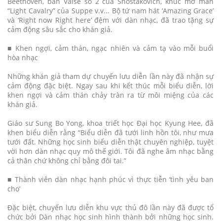
Beethoven, bản Valse số 2 của Shostakovich, khúc mở màn
“Light Cavalry” của Suppe v.v... Bộ tứ nam hát ‘Amazing Grace’
và ‘Right now Right here’ đệm với dàn nhạc, đã trao tặng sự
cảm động sâu sắc cho khán giả.
■ Khen ngợi, cảm thán, ngạc nhiên và cảm tạ vào mỗi buổi
hòa nhạc
Những khán giả tham dự chuyến lưu diễn lần này đã nhận sự
cảm động đặc biệt. Ngay sau khi kết thúc mỗi biểu diễn, lời
khen ngợi và cảm thán chảy tràn ra từ môi miệng của các
khán giả.
Giáo sư Sung Bo Yong, khoa triết học Đại học Kyung Hee, đã
khen biểu diễn rằng “Biểu diễn đã tưới linh hồn tôi, như mưa
tưới đất. Những học sinh biểu diễn thật chuyên nghiệp, tuyệt
vời hơn dàn nhạc quy mô thế giới. Tôi đã nghe âm nhạc bằng
cả thân chứ không chỉ bằng đôi tai.”
■ Thành viên dàn nhạc hạnh phúc vì thực tiễn ‘tình yêu ban
cho’
Đặc biệt, chuyến lưu diễn khu vực thủ đô lần này đã được tổ
chức bởi Dàn nhạc học sinh hình thành bởi những học sinh.