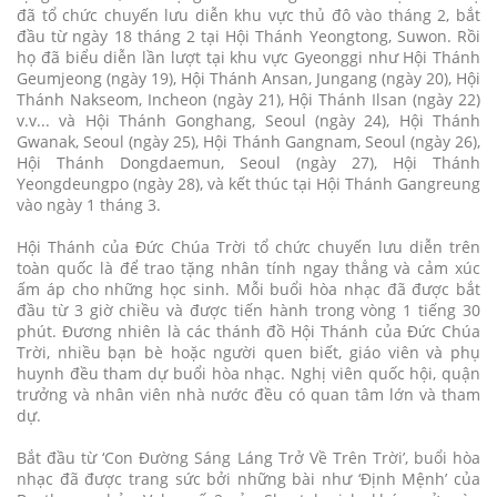
đã tổ chức chuyến lưu diễn khu vực thủ đô vào tháng 2, bắt
đầu từ ngày 18 tháng 2 tại Hội Thánh Yeongtong, Suwon. Rồi
họ đã biểu diễn lần lượt tại khu vực Gyeonggi như Hội Thánh
Geumjeong (ngày 19), Hội Thánh Ansan, Jungang (ngày 20), Hội
Thánh Nakseom, Incheon (ngày 21), Hội Thánh Ilsan (ngày 22)
v.v... và Hội Thánh Gonghang, Seoul (ngày 24), Hội Thánh
Gwanak, Seoul (ngày 25), Hội Thánh Gangnam, Seoul (ngày 26),
Hội Thánh Dongdaemun, Seoul (ngày 27), Hội Thánh
Yeongdeungpo (ngày 28), và kết thúc tại Hội Thánh Gangreung
vào ngày 1 tháng 3.
Hội Thánh của Đức Chúa Trời tổ chức chuyến lưu diễn trên
toàn quốc là để trao tặng nhân tính ngay thẳng và cảm xúc
ấm áp cho những học sinh. Mỗi buổi hòa nhạc đã được bắt
đầu từ 3 giờ chiều và được tiến hành trong vòng 1 tiếng 30
phút. Đương nhiên là các thánh đồ Hội Thánh của Đức Chúa
Trời, nhiều bạn bè hoặc người quen biết, giáo viên và phụ
huynh đều tham dự buổi hòa nhạc. Nghị viên quốc hội, quận
trưởng và nhân viên nhà nước đều có quan tâm lớn và tham
dự.
Bắt đầu từ ‘Con Đường Sáng Láng Trở Về Trên Trời’, buổi hòa
nhạc đã được trang sức bởi những bài như ‘Định Mệnh’ của