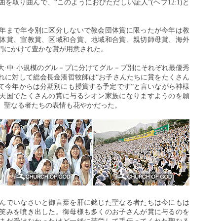
を取り囲んで、“このようにおびただしい証人”(ヘブ12:1)と
年まで年令別に区分しないで教会団体賞に限ったが今年は教
体賞、宣教賞、区域和合賞、地域和合賞、親切師母賞、海外
門にかけて豊かな賞が用意された。
大·中·小規模のグル－プに分けてグル－プ別にそれぞれ最優秀
れに対して総会長金湊哲牧師は“お子さんたちに賞をたくさん
て今年からは分期別にも授賞する予定です”と言いながら神様
天国でたくさんの賞に与るシオン家族になりますようのを願
。聖なる者たちの表情も花やかだった。
んでいなさいと御言葉を肝に銘じた聖なる者たちは今にもは
笑みを噴き出した。御母様も多くのお子さんが賞に与るのを