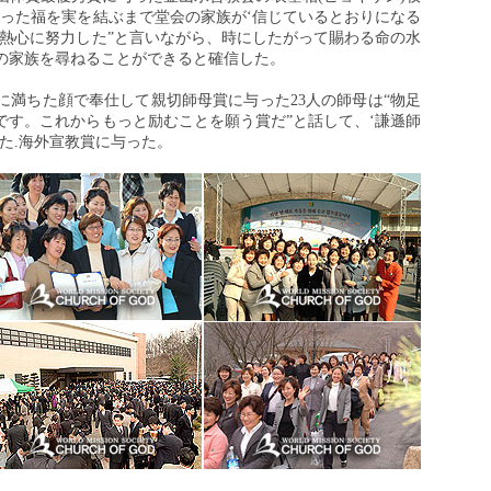
与った福を実を結ぶまで堂会の家族が‘信じているとおりになる
で熱心に努力した”と言いながら、時にしたがって賜わる命の水
の家族を尋ねることができると確信した。
に満ちた顔で奉仕して親切師母賞に与った23人の師母は“物足
です。これからもっと励むことを願う賞だ”と話して、‘謙遜師
た.海外宣教賞に与った。