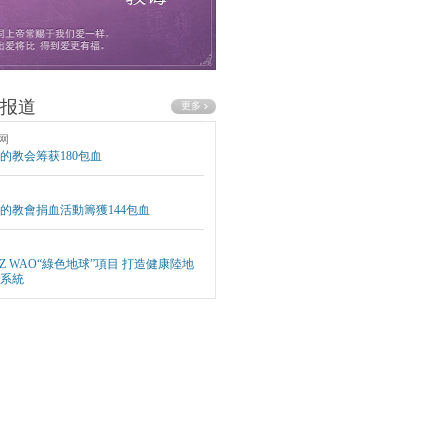
报道
网
的教会筹获180包血
的教會捐血活動籌獲144包血
EZ WAO“綠色地球”項目 打造健康陸地
系統