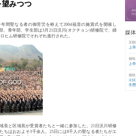
を望みつつ
年間聖なる者の御苦労を称えて2004福音の施賞式を開催し
、青年部、学生部は3月21日沃川(オクチョン)研修院で、婦
媒体
エロヒム研修院でそれぞれ進行された。
互联
上帝
报纸
上帝
报纸
AS
生態
域長と区域長が受賞者たちと一緒に参加した。21日沃川研修
たちはおおよそ3千余人。25日には8千人の聖なる者たちがエ