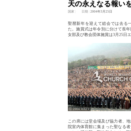
天の永えなる報い
国家
|
日期
|
2004年3月25日
聖暦新年を迎えて総会では去る一
た。施賞式は年令別に分けて長年部
女部及び教会団体施賞は3月25日
ⓒ 2004 WATV
この席には堂会場及び協力者、地
院室内体育館に集まった聖なる者