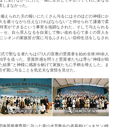
まだ受けなかったけど一緒に苦労して手伝ってくれた聖なる
惜しまなかった。
に備えられた天の報いにたくさん与るにはそのほどの神様にか
人を慮りながら仕えなければならない”と仰せられて謙遜で柔
時実ができるという事実を強調なされた。そして与えられる
－セ、自ら罪人なるを自覚して悔い改める心で多くの罪人を
にシオンの家族皆が賞に与るふさわしい信仰生活をしなされ
式で聖なる者たちは173人の宣教の受賞者を始め全体380余人
拍手を送った。受賞所感を問うと受賞者たちは専ら“神様が助
た結果”と神様に感謝を献げて家族たちに手柄を帰えした。ま
必ず賞に与ることを気丈夫な覚悟を見せた。
団体賞最優秀賞に与った釜山水営教会の表基相(ピョキサン)牧