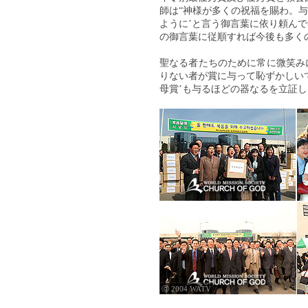
師は“神様が多くの祝福を賜わ。
ように’と言う御言葉に依り頼ん
の御言葉に従順すれば今後も多く
聖なる者たちのために常に微笑み
りない者が賞に与って恥ずかしい
母賞’も与るほどの器なるを立証し
ⓒ 2004 WATV