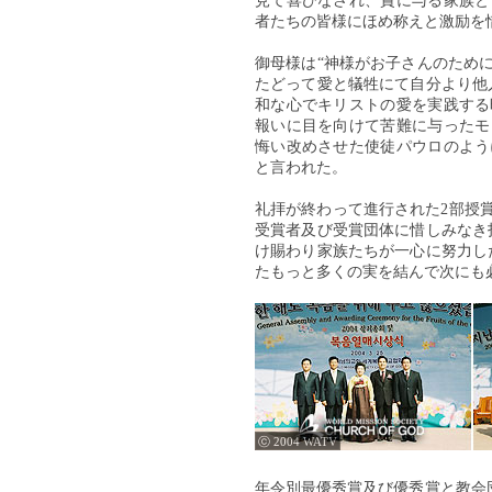
見て喜びなされ、賞に与る家族と
者たちの皆様にほめ称えと激励を
御母様は“神様がお子さんのため
たどって愛と犠牲にて自分より他
和な心でキリストの愛を実践する
報いに目を向けて苦難に与ったモ
悔い改めさせた使徒パウロのよう
と言われた。
礼拝が終わって進行された2部授賞
受賞者及び受賞団体に惜しみなき
け賜わり家族たちが一心に努力し
たもっと多くの実を結んで次にも
ⓒ 2004 WATV
年令別最優秀賞及び優秀賞と教会