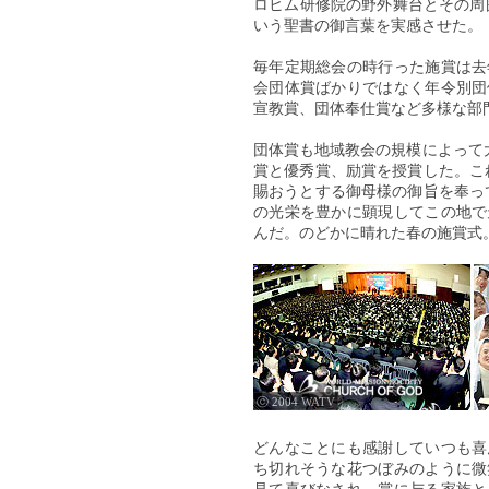
ロヒム研修院の野外舞台とその周囲
いう聖書の御言葉を実感させた。
毎年定期総会の時行った施賞は去
会団体賞ばかりではなく年令別団
宣教賞、団体奉仕賞など多様な部
団体賞も地域教会の規模によって
賞と優秀賞、励賞を授賞した。こ
賜おうとする御母様の御旨を奉っ
の光栄を豊かに顕現してこの地で
んだ。のどかに晴れた春の施賞式
ⓒ 2004 WATV
どんなことにも感謝していつも喜
ち切れそうな花つぼみのように微