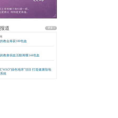
报道
网
的教会筹获180包血
的教會捐血活動籌獲144包血
EZ WAO“綠色地球”項目 打造健康陸地
系統