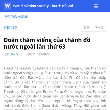
World Mission Society Church of God
WATV
上帝的教会
新闻
韩国消息
目录
下一页
Đoàn thăm viếng của thánh đồ
nước ngoài lần thứ 63
国家
Hàn Quốc
日期
2015年6月03日
Trong năm ngày từ ngày 3 đến ngày 7 tháng 6, các thánh đồ
nước ngoài sang Hàn Quốc từ Trung Mỹ và Nam Mỹ ở phía đối
diện trái đất, Bắc Mỹ, châu Âu, châu Phi đã liên tiếp nhập
cảnh. Đó là các thành viên đoàn thăm viếng của thánh đồ
nước ngoài lần thứ 63 cấu thành bởi các thánh đồ ở 80 Hội
Thánh tại 23 quốc gia: Brazil, Peru, Chile, Argentina, Ecuador
v.v... là các nước dùng tiếng Tây Ban Nha và Bồ Đào Nha. Số
người đăng ký đạt đến 5.000 người, nhưng vì phải suy tính
tình cảnh điều hành đoàn thăm viếng, Tổng Hội giảm bớt