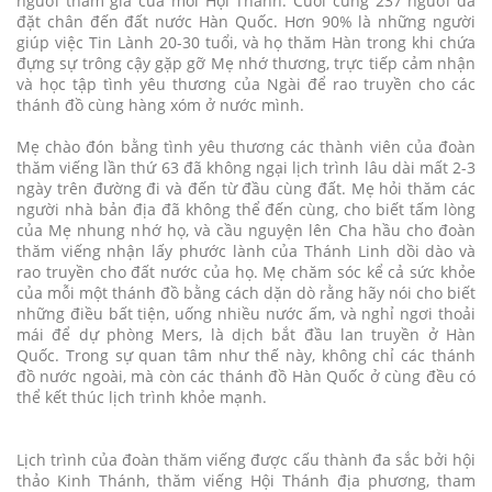
người tham gia của mỗi Hội Thánh. Cuối cùng 237 người đã
đặt chân đến đất nước Hàn Quốc. Hơn 90% là những người
giúp việc Tin Lành 20-30 tuổi, và họ thăm Hàn trong khi chứa
đựng sự trông cậy gặp gỡ Mẹ nhớ thương, trực tiếp cảm nhận
và học tập tình yêu thương của Ngài để rao truyền cho các
thánh đồ cùng hàng xóm ở nước mình.
Mẹ chào đón bằng tình yêu thương các thành viên của đoàn
thăm viếng lần thứ 63 đã không ngại lịch trình lâu dài mất 2-3
ngày trên đường đi và đến từ đầu cùng đất. Mẹ hỏi thăm các
người nhà bản địa đã không thể đến cùng, cho biết tấm lòng
của Mẹ nhung nhớ họ, và cầu nguyện lên Cha hầu cho đoàn
thăm viếng nhận lấy phước lành của Thánh Linh dồi dào và
rao truyền cho đất nước của họ. Mẹ chăm sóc kể cả sức khỏe
của mỗi một thánh đồ bằng cách dặn dò rằng hãy nói cho biết
những điều bất tiện, uống nhiều nước ấm, và nghỉ ngơi thoải
mái để dự phòng Mers, là dịch bắt đầu lan truyền ở Hàn
Quốc. Trong sự quan tâm như thế này, không chỉ các thánh
đồ nước ngoài, mà còn các thánh đồ Hàn Quốc ở cùng đều có
thể kết thúc lịch trình khỏe mạnh.
Lịch trình của đoàn thăm viếng được cấu thành đa sắc bởi hội
thảo Kinh Thánh, thăm viếng Hội Thánh địa phương, tham