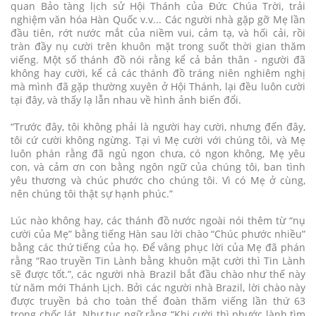
quan Bảo tàng lịch sử Hội Thánh của Đức Chúa Trời, trải
nghiệm văn hóa Hàn Quốc v.v... Các người nhà gặp gỡ Mẹ lần
đầu tiên, rớt nước mắt của niềm vui, cảm tạ, và hối cải, rồi
tràn đầy nụ cười trên khuôn mặt trong suốt thời gian thăm
viếng. Một số thánh đồ nói rằng kể cả bản thân - người đã
không hay cười, kể cả các thánh đồ tráng niên nghiêm nghị
mà mình đã gặp thường xuyên ở Hội Thánh, lại đều luôn cười
tại đây, và thấy lạ lẫn nhau về hình ảnh biến đổi.
“Trước đây, tôi không phải là người hay cười, nhưng đến đây,
tôi cứ cười không ngừng. Tại vì Mẹ cười với chúng tôi, và Mẹ
luôn phán rằng đã ngủ ngon chưa, có ngon không, Mẹ yêu
con, và cảm ơn con bằng ngôn ngữ của chúng tôi, ban tình
yêu thương và chúc phước cho chúng tôi. Vì có Mẹ ở cùng,
nên chúng tôi thật sự hạnh phúc.”
Lúc nào không hay, các thánh đồ nước ngoài nói thêm từ “nụ
cười của Mẹ” bằng tiếng Hàn sau lời chào “Chúc phước nhiều”
bằng các thứ tiếng của họ. Để vâng phục lời của Mẹ đã phán
rằng “Rao truyền Tin Lành bằng khuôn mặt cười thì Tin Lành
sẽ được tốt.”, các người nhà Brazil bắt đầu chào như thế này
từ năm mới Thánh Lịch. Bởi các người nhà Brazil, lời chào này
được truyền bá cho toàn thể đoàn thăm viếng lần thứ 63
trong chốc lát. Như tục ngữ rằng “Khi cười thì phước lành tìm