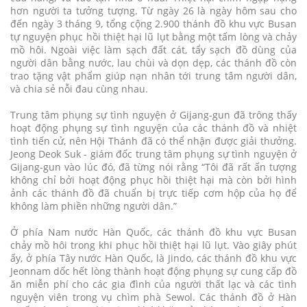
hơn người ta tưởng tượng. Từ ngày 26 là ngày hôm sau cho
đến ngày 3 tháng 9, tổng cộng 2.900 thánh đồ khu vực Busan
tự nguyện phục hồi thiệt hại lũ lụt bằng một tấm lòng và chảy
mồ hôi. Ngoài việc làm sạch đất cát, tẩy sạch đồ dùng của
người dân bằng nước, lau chùi và dọn dẹp, các thánh đồ còn
trao tặng vật phẩm giúp nạn nhân tới trung tâm người dân,
và chia sẻ nỗi đau cùng nhau.
Trung tâm phụng sự tình nguyện ở Gijang-gun đã trông thấy
hoạt động phụng sự tình nguyện của các thánh đồ và nhiệt
tình tiến cử, nên Hội Thánh đã có thể nhận được giải thưởng.
Jeong Deok Suk - giám đốc trung tâm phụng sự tình nguyện ở
Gijang-gun vào lúc đó, đã từng nói rằng “Tôi đã rất ấn tượng
không chỉ bởi hoạt động phục hồi thiệt hại mà còn bởi hình
ảnh các thánh đồ đã chuẩn bị trực tiếp cơm hộp của họ để
không làm phiền những người dân.”
Ở phía Nam nước Hàn Quốc, các thánh đồ khu vực Busan
chảy mồ hôi trong khi phục hồi thiệt hại lũ lụt. Vào giây phút
ấy, ở phía Tây nước Hàn Quốc, là Jindo, các thánh đồ khu vực
Jeonnam dốc hết lòng thành hoạt động phụng sự cung cấp đồ
ăn miễn phí cho các gia đình của người thất lạc và các tình
nguyện viên trong vụ chìm phà Sewol. Các thánh đồ ở Hàn