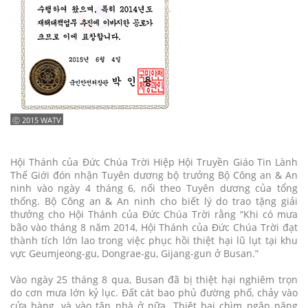
ⓒ 2015 WATV
Hội Thánh của Đức Chúa Trời Hiệp Hội Truyền Giáo Tin Lành
Thế Giới đón nhận Tuyên dương bộ trưởng Bộ Công an & An
ninh vào ngày 4 tháng 6, nối theo Tuyên dương của tổng
thống. Bộ Công an & An ninh cho biết lý do trao tặng giải
thưởng cho Hội Thánh của Đức Chúa Trời rằng “Khi có mưa
bão vào tháng 8 năm 2014, Hội Thánh của Đức Chúa Trời đạt
thành tích lớn lao trong việc phục hồi thiệt hại lũ lụt tại khu
vực Geumjeong-gu, Dongrae-gu, Gijang-gun ở Busan.”
Vào ngày 25 tháng 8 qua, Busan đã bị thiệt hại nghiêm trọn
do cơn mưa lớn kỷ lục. Đất cát bao phủ đường phố, chảy vào
cửa hàng, và vào tận nhà ở nữa. Thiệt hại chìm ngập nặng