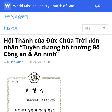
World Mission Society Church of God
WATV
上帝的教会
新闻
韩国消息
目录
下一页
Hội Thánh của Đức Chúa Trời đón
nhận “Tuyên dương bộ trưởng Bộ
Công an & An ninh”
国家
Hàn Quốc
日期
2015年6月04日