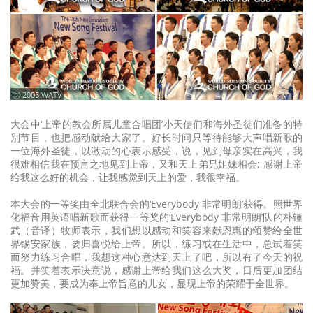
ⓒ 2005 WATV
大会中‘上帝的教会所属儿童合唱团’小天使们和海外圣徒们准备的特
别节目，也把感动献给大家了。好长时间只等待能够大声唱新歌的
一位海外圣徒，以激动的心表示感受，说，见到母亲实在高兴，我
很难相信我在预言之地见到上帝，又和天上弟兄姐妹相会; 感谢上帝
给我这么好的机会，让我感觉到天上的爱，我很幸福。
本大会的一等奖由全北联合会的‘Everybody 非常明朗’获得。照世界
化福音用英语唱新歌而获得一等奖的‘Everybody 非常明朗’队的朴锺
武（音译）牧师表示，我们想以感动和笑容来献恩惠的颂赞给全世
界锡安家族，要归喜悦给上帝。所以，练习或在生活中，总试着笑
而努力练习合唱，我想这种心意达到天上了吧，所以有了今天的祝
福。并笑着表示决意说，感谢上帝给我们这么大奖，日后更加团结
更加赞美，要成为奉上帝旨意的儿女，显现上帝的荣耀于全世界。