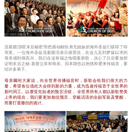
ⓒ 2005 WATV
流着眼泪唱‘末后秘密’而把感动献给弟兄姐妹的海外圣徒们获得了特
等奖。一位海外圣徒流着眼泪表示感受说，在这儿见到梦寐以求的
母亲感到很高兴，我们在这有福之地唱着新歌，决心了日后要放胆
证明末后之秘-基督父亲和母亲。回本国也以热情和爱来传福音，要
结许多果子。
母亲嘱咐大家说，向全世界传播福音时，新歌会给我们很大的力
量，希望各位借此大会得到新的力量，成为迅速传福音于全世界的
新约同工。以赛亚先知者的预言没错， 全世界所有人都以新歌赞美
上帝的现在，我们要更加相信预言，穿戴话语的全副军装及警醒，
而要打退撒但的诡计。