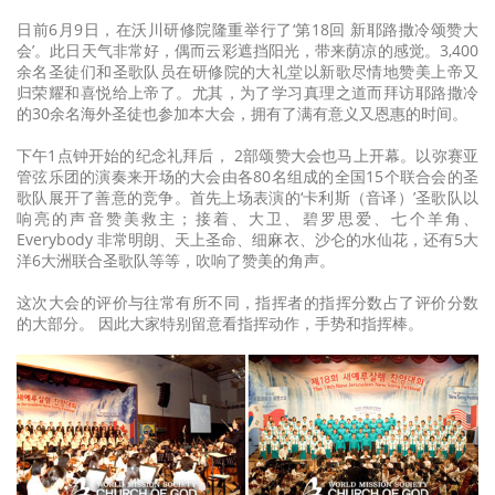
日前6月9日，在沃川研修院隆重举行了‘第18回 新耶路撒冷颂赞大
会’。此日天气非常好，偶而云彩遮挡阳光，带来荫凉的感觉。3,400
余名圣徒们和圣歌队员在研修院的大礼堂以新歌尽情地赞美上帝又
归荣耀和喜悦给上帝了。尤其，为了学习真理之道而拜访耶路撒冷
的30余名海外圣徒也参加本大会，拥有了满有意义又恩惠的时间。
下午1点钟开始的纪念礼拜后， 2部颂赞大会也马上开幕。以弥赛亚
管弦乐团的演奏来开场的大会由各80名组成的全国15个联合会的圣
歌队展开了善意的竞争。首先上场表演的‘卡利斯（音译）’圣歌队以
响亮的声音赞美救主；接着、大卫、碧罗思爱、七个羊角、
Everybody 非常明朗、天上圣命、细麻衣、沙仑的水仙花，还有5大
洋6大洲联合圣歌队等等，吹响了赞美的角声。
这次大会的评价与往常有所不同，指挥者的指挥分数占了评价分数
的大部分。 因此大家特别留意看指挥动作，手势和指挥棒。