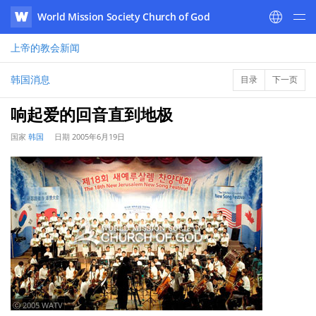
World Mission Society Church of God
WATV
上帝的教会
新闻
韩国消息
目录
下一页
响起爱的回音直到地极
国家
韩国
日期
2005年6月19日
ⓒ 2005 WATV