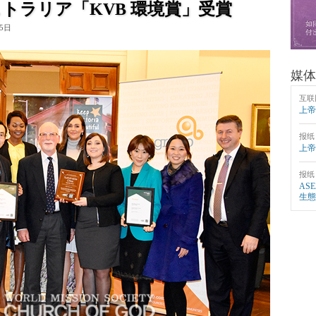
トラリア「KVB 環境賞」受賞
15日
媒体
互联
上帝
报纸
上帝
报纸
AS
生態