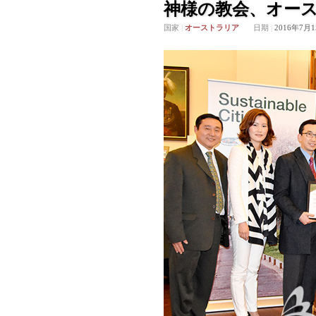
神様の教会、オース
国家
|
オーストラリア
日期
|
2016年7月